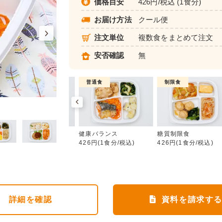
価格目安
426円/税込 (1食分)
お届け方法
クール便
注文単位
複数食をまとめて注文
安否確認
無
制限食
普通食
制限食
健康バランス
カロリー調整食
健康バランス
糖質制限食
426円(1食分/税込)
426円(1食分/税込)
426円(1食分/税込)
詳細
を確認
資料を請求す