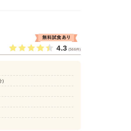
4.3
(566件)
分)