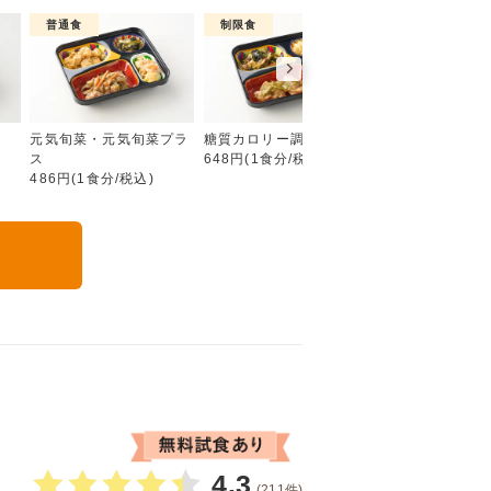
普通食
制限食
制限食
彩り旬菜プラス
元気旬菜・元気旬菜プラ
糖質カロリー調整食
たんぱく調整食
ス
648円(1食分/税込)
756円(1食分/税込
486円(1食分/税込)
る
4.3
(211件)