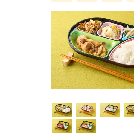
普通食
制限食
制限食
気旬菜・元気旬菜プラ
糖質カロリー調整食
たんぱく調整食
648円(1食分/税込)
756円(1食分/税込)
6円(1食分/税込)