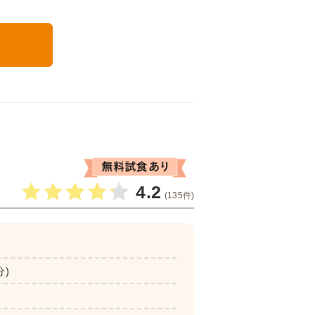
る
4.2
(135件)
分)