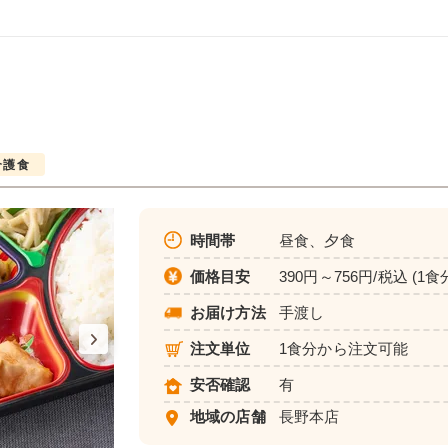
介護食
時間帯
昼食、夕食
価格目安
390円～756円/税込 (1食
お届け方法
手渡し
注文単位
1食分から注文可能
安否確認
有
地域の店舗
長野本店