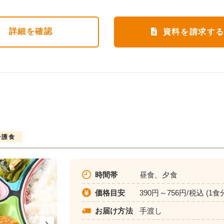
詳細
を確認
資料を請求す
介護食
時間帯
昼食、夕食
価格目安
390円～756円/税込 (1食
お届け方法
手渡し