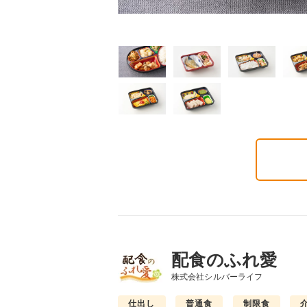
普通食
制限食
制限食
気旬菜・元気旬菜プラ
糖質カロリー調整食
たんぱく調整食
648円(1食分/税込)
756円(1食分/税込)
6円(1食分/税込)
配食のふれ愛
株式会社シルバーライフ
仕出し
普通食
制限食