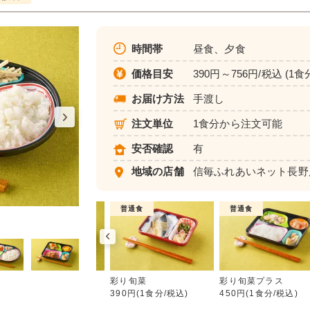
時間帯
昼食、夕食
価格目安
390円～756円/税込 (1食
お届け方法
手渡し
注文単位
1食分から注文可能
安否確認
有
地域の店舗
信毎ふれあいネット長野
介護食
普通食
普通食
彩り旬菜
ムース食
彩り旬菜
彩り旬菜プラス
583円(1食分/税込)
390円(1食分/税込)
450円(1食分/税込)