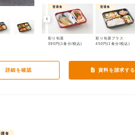
介護食
普通食
普通食
彩り旬菜
ムース食
彩り旬菜
彩り旬菜プラス
583円(1食分/税込)
390円(1食分/税込)
450円(1食分/税込)
詳細
を確認
資料を請求す
介護食