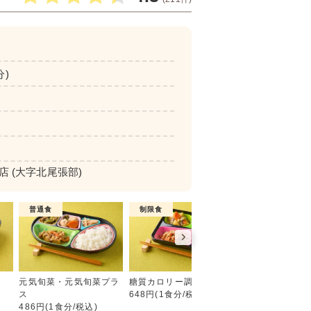
分)
店
(大字北尾張部)
普通食
制限食
制限食
彩り旬菜プラス
元気旬菜・元気旬菜プラ
糖質カロリー調整食
たんぱく調整食
ス
648円(1食分/税込)
756円(1食分/税込
486円(1食分/税込)