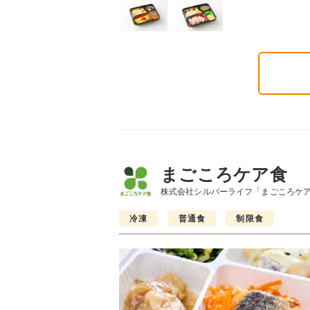
6円(1食分/税込)
まごころケア食
株式会社シルバーライフ「まごころケ
冷凍
普通食
制限食