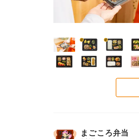
普通食
普通食
普通食
ごころダブル
まごころ御膳
まごころ小箱
2円(1食分/税込)
568円(1食分/税込)
496円(1食分/税込)
まごころ弁当