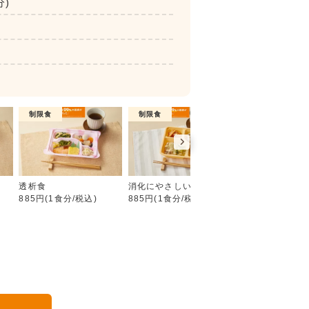
分)
制限食
制限食
介護食
たんぱく・塩分調整食
食
透析食
消化にやさしい食
やわらか食
885円(1食分/税込)
885円(1食分/税込)
885円(1食分/税込