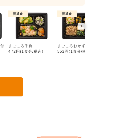
普通食
普通食
普通食
好い日の御膳（ごはん付き）
ん付
まごころ手鞠
まごころおかず
まごころダブル
472円(1食分/税込)
552円(1食分/税込)
632円(1食分/税込
る