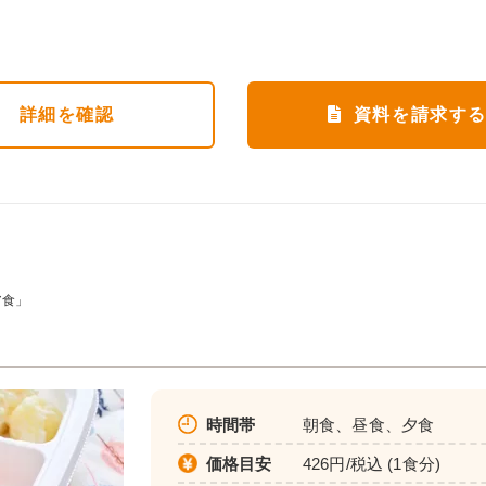
詳細
を確認
資料を請求す
ア食」
時間帯
朝食、昼食、夕食
価格目安
426円/税込 (1食分)