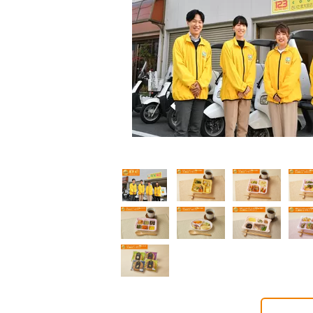
普通食
普通食
普通食
通食
幸たんぱく食
健康ボリューム食
5円(1食分/税込)
724円(1食分/税込)
788円(1食分/税込)