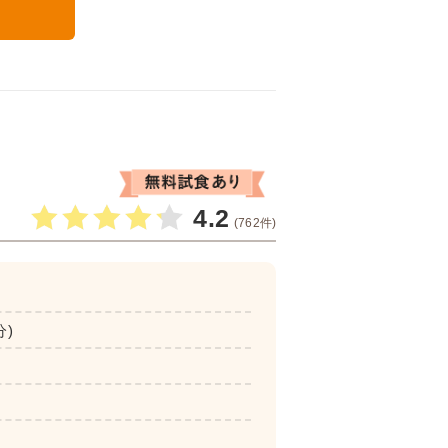
る
4.2
(762件)
分)