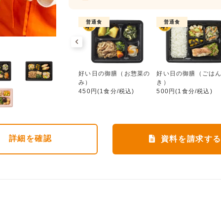
普通食
普通食
普通食
好い日の御膳（お惣菜のみ）
ワタミdeおいしい健康
好い日の御膳（お惣菜の
好い日の御膳（ごは
552円(1食分/税込)
み）
き）
450円(1食分/税込)
500円(1食分/税込)
詳細
を確認
資料を請求す