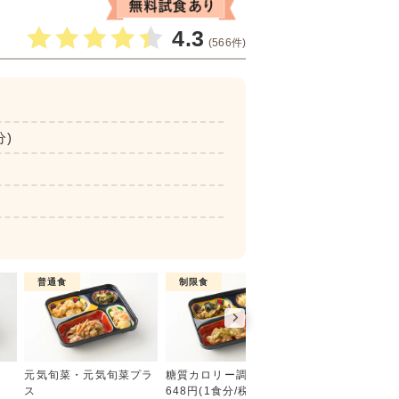
4.3
(566件)
分)
普通食
制限食
制限食
彩り旬菜プラス
元気旬菜・元気旬菜プラ
糖質カロリー調整食
たんぱく調整食
ス
648円(1食分/税込)
756円(1食分/税込