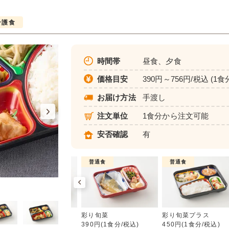
介護食
時間帯
昼食、夕食
価格目安
390円～756円/税込 (1食
お届け方法
手渡し
注文単位
1食分から注文可能
安否確認
有
介護食
普通食
普通食
彩り旬菜
ムース食
彩り旬菜
彩り旬菜プラス
583円(1食分/税込)
390円(1食分/税込)
450円(1食分/税込)