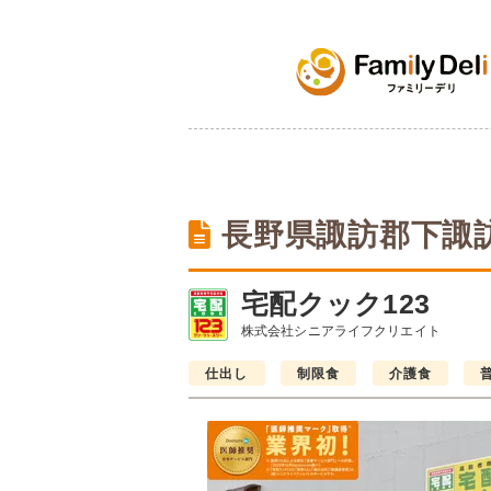
長野県諏訪郡下諏
宅配クック123
株式会社シニアライフクリエイト
仕出し
制限食
介護食