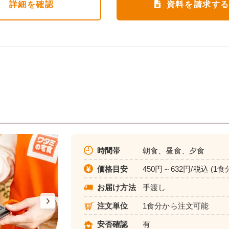
詳細
を確認
資料を請求す
時間帯
朝食、昼食、夕食
価格目安
450円～632円/税込 (1食
お届け方法
手渡し
注文単位
1食分から注文可能
安否確認
有