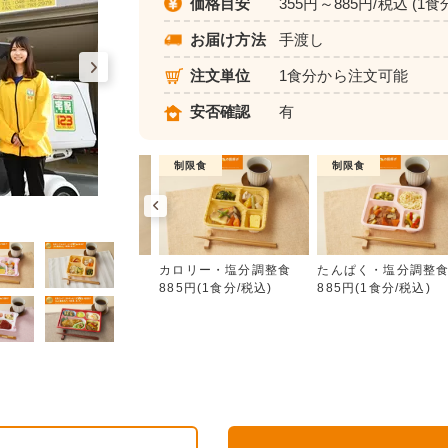
価格目安
355円～885円/税込 (1食
お届け方法
手渡し
注文単位
1食分から注文可能
安否確認
有
普通食
制限食
制限食
カロリー・塩分調整食
朝食（パンセット）
カロリー・塩分調整食
たんぱく・塩分調整
355円(1食分/税込)
885円(1食分/税込)
885円(1食分/税込)