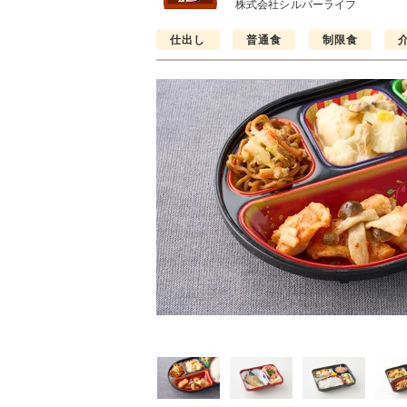
株式会社シルバーライフ
仕出し
普通食
制限食
普通食
制限食
制限食
気旬菜・元気旬菜プラ
糖質カロリー調整食
たんぱく調整食
648円(1食分/税込)
756円(1食分/税込)