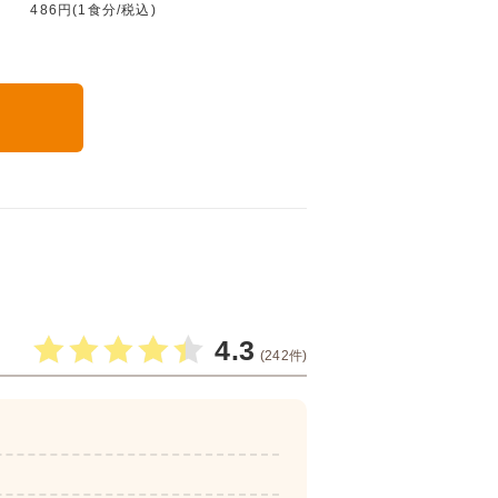
486円(1食分/税込)
る
4.3
(242件)