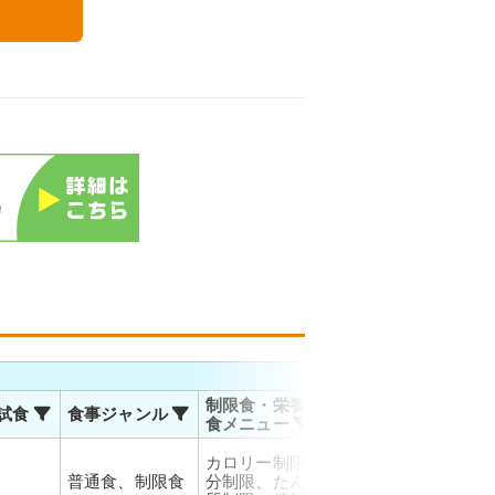
る
お届
制限食・栄養調整
試食
食事ジャンル
温度帯
対応
食メニュー
佐川
カロリー制限、塩
運輸
普通食、制限食
分制限、たんぱく
冷凍
お届