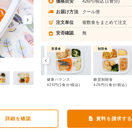
価格目安
426円/税込 (1食分)
お届け方法
クール便
注文単位
複数食をまとめて注文
安否確認
無
制限食
普通食
制限食
健康バランス
カロリー調整食
健康バランス
糖質制限食
426円(1食分/税込)
426円(1食分/税込)
426円(1食分/税込)
詳細
を確認
資料を請求す