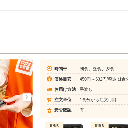
時間帯
朝食、昼食、夕食
価格目安
450円～632円/税込 (1食
お届け方法
手渡し
注文単位
1食分から注文可能
安否確認
有
普通食
普通食
普通食