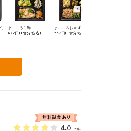
好い日の御膳（ごはん付き）
ん付
まごころ手鞠
まごころおかず
まごころダブル
472円(1食分/税込)
552円(1食分/税込)
632円(1食分/税込
る
4.0
(2件)