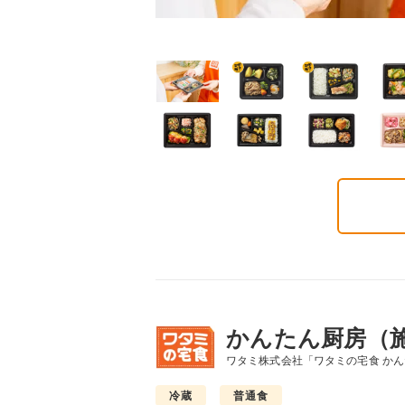
ごころダブル
まごころ御膳
まごころ小箱
2円(1食分/税込)
568円(1食分/税込)
496円(1食分/税込)
かんたん厨房（
ワタミ株式会社「ワタミの宅食 か
冷蔵
普通食