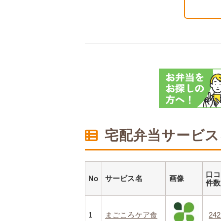
宅配弁当サービス
口コ
No
サービス名
画像
件
1
まごころケア食
24