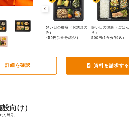
好い日の御膳（お惣菜のみ）
ワタミdeおいしい健康
好い日の御膳（お惣菜の
好い日の御膳（ごは
552円(1食分/税込)
み）
き）
450円(1食分/税込)
500円(1食分/税込)
詳細
を確認
資料を請求す
施設向け）
んたん厨房」