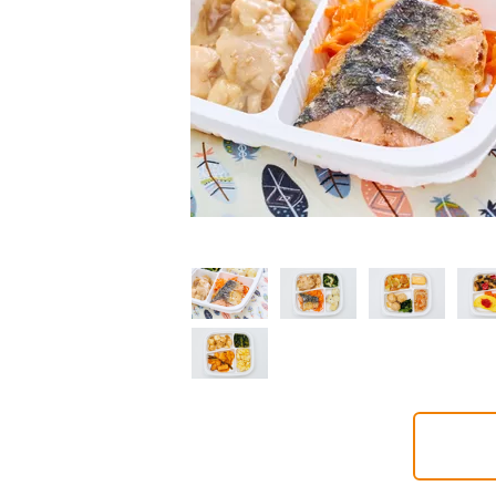
制限食
制限食
制限食
質制限食
塩分制限食
たんぱく調整食
6円(1食分/税込)
426円(1食分/税込)
426円(1食分/税込)