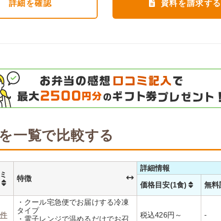
詳細
を確認
資料を請求す
を一覧で比較する
詳細情報
ミ
特徴
数
価格目安(1食)
無料
・クール宅急便でお届けする冷凍
タイプ
2件
税込426円～
-
・電子レンジで温めるだけでお召