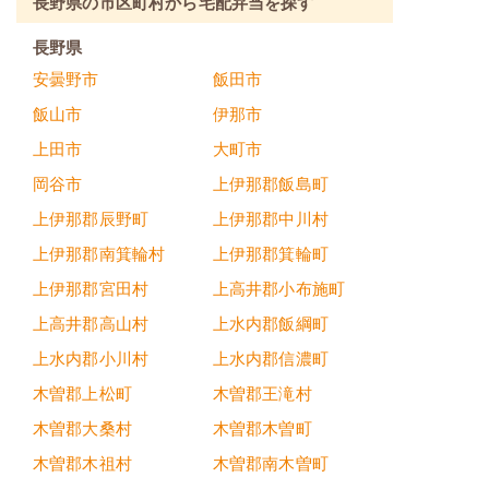
長野県の市区町村から宅配弁当を探す
長野県
安曇野市
飯田市
飯山市
伊那市
上田市
大町市
岡谷市
上伊那郡飯島町
上伊那郡辰野町
上伊那郡中川村
上伊那郡南箕輪村
上伊那郡箕輪町
上伊那郡宮田村
上高井郡小布施町
上高井郡高山村
上水内郡飯綱町
上水内郡小川村
上水内郡信濃町
木曽郡上松町
木曽郡王滝村
木曽郡大桑村
木曽郡木曽町
木曽郡木祖村
木曽郡南木曽町