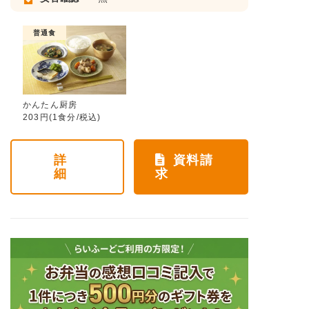
普通食
かんたん厨房
203円(1食分/税込)
詳
資料請
細
求