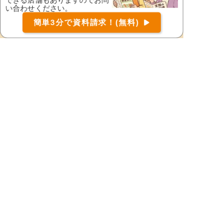
須坂市
諏訪郡下諏訪町
い合わせください。
お届け可能な宅配弁当の資料を一括で請求
（無料）
諏訪郡原村
諏訪郡富士見町
簡単3分で資料請求！(無料)
〒
検索
諏訪市
小県郡青木村
小県郡長和町
千曲市
茅野市
東御市
中野市
長野市
埴科郡坂城町
東筑摩郡朝日村
東筑摩郡生坂村
東筑摩郡麻績村
東筑摩郡筑北村
東筑摩郡山形村
松本市
南佐久郡川上村
南佐久郡北相木村
南佐久郡小海町
南佐久郡佐久穂町
南佐久郡南相木村
南佐久郡南牧村