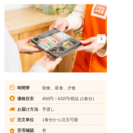
時間帯
朝食、昼食、夕食
価格目安
450円～632円/税込 (1食分)
お届け方法
手渡し
注文単位
1食分から注文可能
安否確認
有