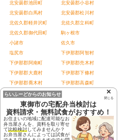
北安曇郡池田町
北安曇郡小谷村
北安曇郡白馬村
北安曇郡松川村
北佐久郡軽井沢町
北佐久郡立科町
北佐久郡御代田町
駒ヶ根市
小諸市
佐久市
塩尻市
下伊那郡阿智村
下伊那郡阿南町
下伊那郡売木村
下伊那郡大鹿村
下伊那郡下條村
下伊那郡喬木村
下伊那郡高森町
×
下伊那郡天龍村
下伊那郡豊丘村
らいふーどからのお知らせ
閉じる
下伊那郡根羽村
下伊那郡平谷村
東御市
の宅配弁当検討は
資料請求・無料試食がおすすめ！
下伊那郡松川町
下伊那郡泰阜村
お住まいの地域に配達可能なお
下高井郡木島平村
下高井郡野沢温泉村
弁当屋さんを、資料を取り寄せ
て
比較検討
してみませんか？
下高井郡山ノ内町
下水内郡栄村
お弁当屋さんによっては試食が
できる店舗もありますのでお問