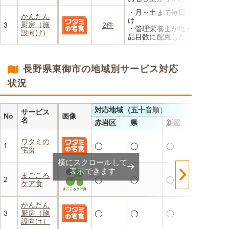
外
・メニューの組み合わせは管
・香り、風味、食感が楽しめ
・月～土まで毎日冷蔵でお届
理栄養士にお任せ
かんたん
るよう冷蔵でお届け
け
・定期は通常価格と比べてな
厨房（施
3
2件
・日替わりの献立を週1日か
・管理栄養士が塩分カロリー
んと20％OFF！
設向け）
らご利用可能
品目数に配慮したパック惣菜
・自社工場で厳格な安全基準
のもと製造
・施設の人手不足やコスト削
長野県東御市の地域別サービス対応
減を実現！温めるだけで簡単
状況
対応地域（五十音順）
サービス
No
画像
名
赤岩区
県
新屋
ワタミの
1
◯
◯
◯
宅食
横にスクロールして
表示できます
まごころ
2
◯
◯
◯
ケア食
かんたん
3
厨房（施
◯
◯
◯
設向け）