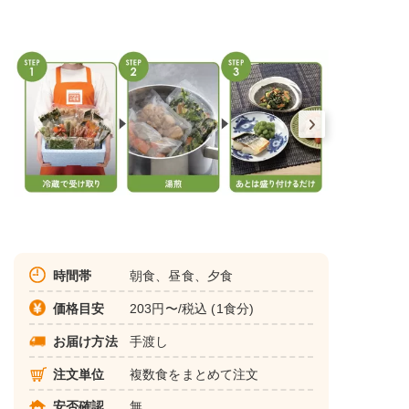
時間帯
朝食、昼食、夕食
価格目安
203円〜/税込 (1食分)
お届け方法
手渡し
注文単位
複数食をまとめて注文
安否確認
無