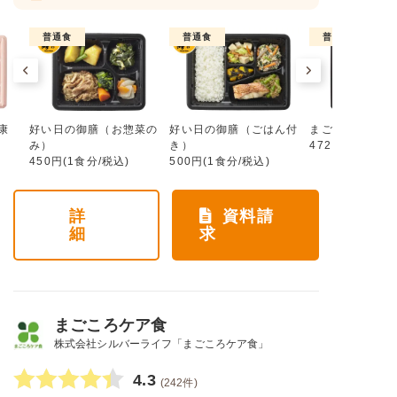
普通食
普通食
普通食
康
好い日の御膳（お惣菜の
好い日の御膳（ごはん付
まごころ手鞠
み）
き）
472円(1食分/税
450円(1食分/税込)
500円(1食分/税込)
詳
資料請
細
求
まごころケア食
株式会社シルバーライフ「まごころケア食」
4.3
(242件)