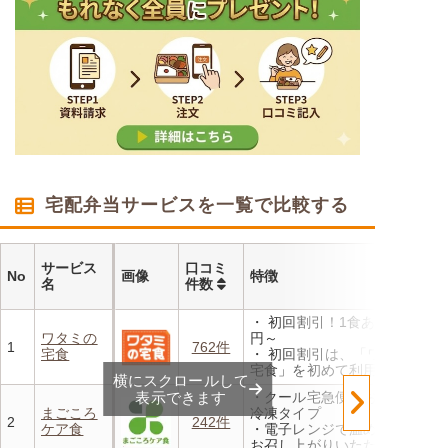
宅配弁当サービスを一覧で比較する
サービス
口コミ
No
画像
特徴
名
件数
・ 初回割引！1食あたり472
ワタミの
円～
1
762件
宅食
・ 初回割引は、「ワタミの
宅食」を初めて利用される
横にスクロールして
方、または6か月以上利用を
表示できます
・クール宅急便でお届けする
お休みされている方が対象と
まごころ
冷凍タイプ
なります。※「好い日のおか
2
242件
ケア食
・電子レンジで温めるだけで
ず」「好い日の御膳」は対象
お召し上がりいただけます