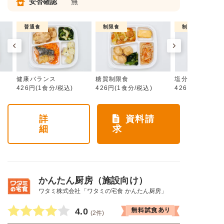
安否確認
無
普通食
制限食
制限食
健康バランス
糖質制限食
塩分制限食
426円(1食分/税込)
426円(1食分/税込)
426円(1食分/税
詳
資料請
細
求
かんたん厨房（施設向け）
ワタミ株式会社「ワタミの宅食 かんたん厨房」
4.0
(2件)