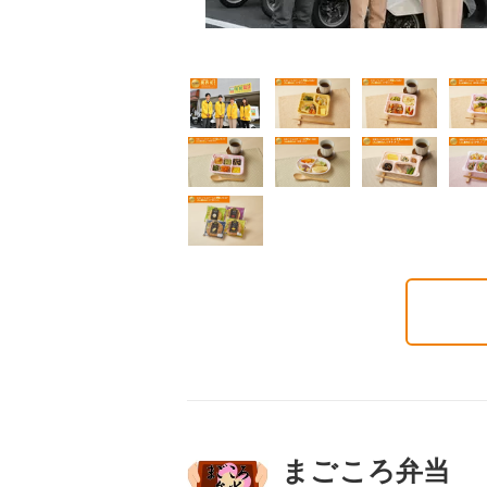
普通食
普通食
普通食
通食
幸たんぱく食
健康ボリューム食
5円(1食分/税込)
724円(1食分/税込)
788円(1食分/税込)
まごころ弁当