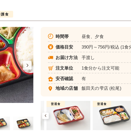
介護食
時間帯
昼食、夕食
価格目安
390円～756円/税込 (1食
お届け方法
手渡し
注文単位
1食分から注文可能
安否確認
有
地域の店舗
飯田天の雫店
(松尾)
介護食
普通食
普通食
彩り旬菜