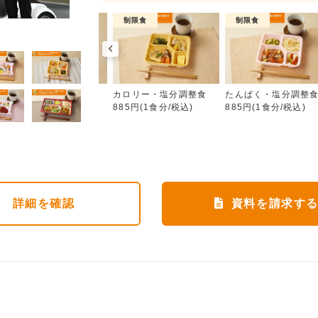
普通食
制限食
制限食
カロリー・塩分調整食
朝食（パンセット）
カロリー・塩分調整食
たんぱく・塩分調整
355円(1食分/税込)
885円(1食分/税込)
885円(1食分/税込)
詳細
を確認
資料を請求す