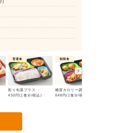
分)
普通食
制限食
制限食
彩り旬菜
彩り旬菜プラス
糖質カロリー調整食
たんぱく調整食
450円(1食分/税込)
648円(1食分/税込)
756円(1食分/税込
る