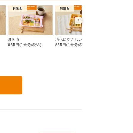
制限食
制限食
介護食
たんぱく・塩分調整食
食
透析食
消化にやさしい食
やわらか食
885円(1食分/税込)
885円(1食分/税込)
885円(1食分/税込
る