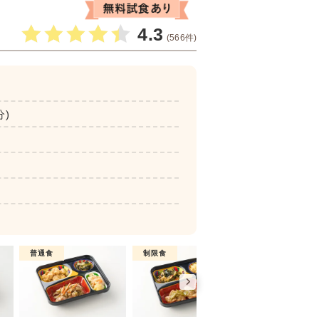
4.3
(566件)
分)
普通食
制限食
制限食
彩り旬菜プラス