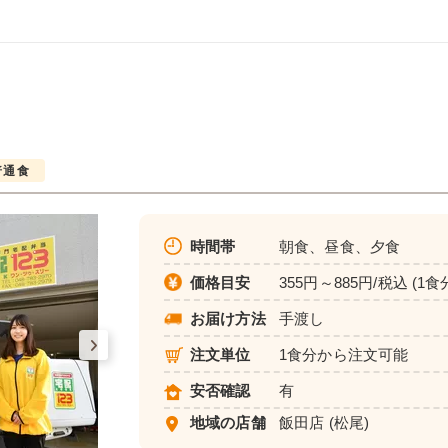
普通食
時間帯
朝食、昼食、夕食
価格目安
355円～885円/税込 (1食
お届け方法
手渡し
注文単位
1食分から注文可能
安否確認
有
地域の店舗
飯田店
(松尾)