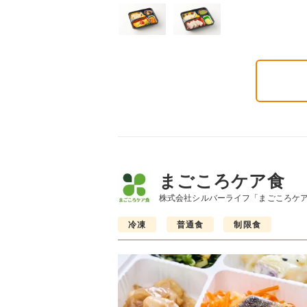
気旬菜・元気旬菜プラ
糖質カロリー調整食
たんぱく調整食
648円(1食分/税込)
756円(1食分/税込)
6円(1食分/税込)
まごころケア食
株式会社シルバーライフ「まごころケ
冷凍
普通食
制限食