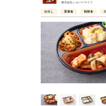
株式会社シルバーライフ
仕出し
普通食
制限食
普通食
制限食
制限食