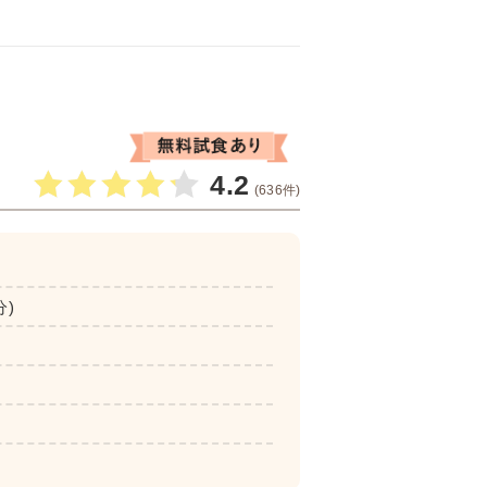
4.2
(636件)
分)