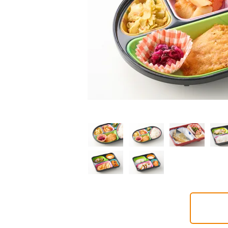
普通食
制限食
制限食
り旬菜プラス
糖質カロリー調整食
たんぱく調整食
0円(1食分/税込)
648円(1食分/税込)
756円(1食分/税込)