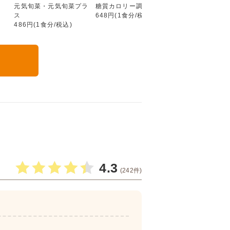
元気旬菜・元気旬菜プラ
糖質カロリー調整食
たんぱく調整食
ス
648円(1食分/税込)
756円(1食分/税込
486円(1食分/税込)
る
4.3
(242件)