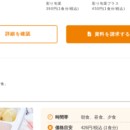
ムース食
彩り旬菜
彩り旬菜プラス
583円(1食分/税込)
390円(1食分/税込)
450円(1食分/税込)
詳細
を確認
資料を請求す
ア食」
時間帯
朝食、昼食、夕食
価格目安
426円/税込 (1食分)