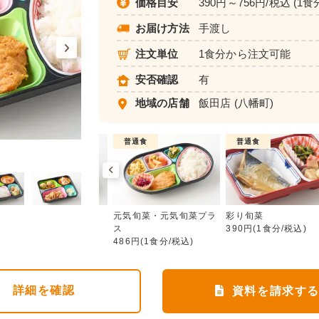
価格目安
390円～756円/税込 (1食
お届け方法
手渡し
注文単位
1食分から注文可能
安否確認
有
地域の店舗
飯田店
(八幡町)
介護食
普通食
普通食
元気旬菜・元気旬菜プラス
ムース食
元気旬菜・元気旬菜プラ
彩り旬菜
583円(1食分/税込)
ス
390円(1食分/税込)
486円(1食分/税込)
詳細
を確認
資料を請求す