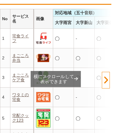
対応地域（五十音順）
サービス
No
画像
名
大字雨宮
大字新山
大字粟佐
宅食ライ
1
◯
-
◯
フ
まごころ
2
◯
◯
◯
弁当
まごころ
横にスクロールして
3
◯
◯
◯
ケア食
表示できます
ワタミの
4
◯
-
◯
宅食
宅配クッ
5
◯
◯
◯
ク123