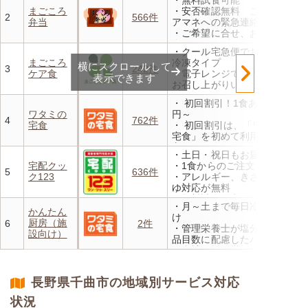
・無料試食可能
・1回だけ、1食だけのご注文
まごころ
・安否確認無料 ご家族やケ
もOK
2
566件
弁当
アマネへの緊急連絡が可能
・ご希望に合せ、お粥、刻み
食、アレルギーに無料対応
・クール宅急便でお届けする
・1回だけ、1食だけのご注文
まごころ
冷凍タイプ
横にスクロールして
もOK
3
242件
ケア食
・電子レンジで温めるだけで
表示できます
お召し上がりいただけます
・メニューの組み合わせは管
・ 初回割引！1食あたり472
理栄養士にお任せ
ワタミの
円～
・定期は通常価格と比べてな
4
762件
宅食
・ 初回割引は、「ワタミの
んと20％OFF！
宅食」を初めて利用される
方、または6か月以上利用を
・土日・祝日もお届け
お休みされている方が対象と
宅配クッ
・1食からのご注文もOK
なります。※「好い日のおか
5
636件
ク123
・アレルギー、きざみ、おか
ず」「好い日の御膳」は対象
ゆ対応が無料
外
・無料試食・安否確認・朝食
・香り、風味、食感が楽しめ
・月～土まで毎日冷蔵でお届
対応あり
かんたん
るよう冷蔵でお届け
け
厨房（施
6
2件
・日替わりの献立を週1日か
・管理栄養士が塩分カロリー
設向け）
らご利用可能
品目数に配慮したパック惣菜
・自社工場で厳格な安全基準
のもと製造
・施設の人手不足やコスト削
長野県千曲市の地域別サービス対応
減を実現！温めるだけで簡単
状況