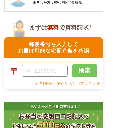
食事した方：
60代男性 / 長野県
まずは
無料
で資料請求!
郵便番号を入力して
お届け可能な宅配弁当を確認
〒
検索
≫ 郵便番号が分からない方はこちら