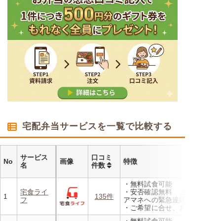
宅配弁当サービスを一覧で比較する
サービス
口コミ
No
画像
特徴
名
件数
・無料試食可能
宅食ライ
・安否確認無料 ご家族やケ
1
135件
フ
アマネへの緊急連絡が可能
・ご希望に合せ、お粥、刻み
食、アレルギーに無料対応