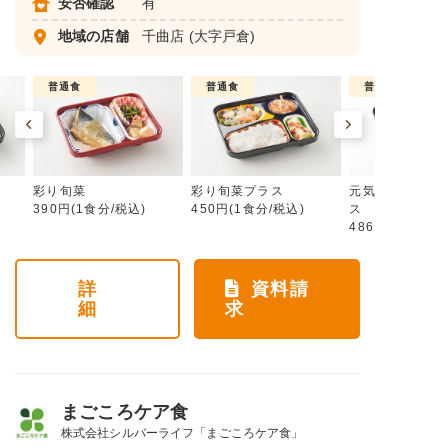
安否確認
有
地域の店舗
千曲店
(大字戸倉)
普通食
普通食
普通食
彩り旬菜
彩り旬菜プラス
元気旬菜・元気
390円(1食分/税込)
450円(1食分/税込)
ス
486円(1食分/税
詳
資料請
細
求
まごころケア食
株式会社シルバーライフ「まごころケア食」