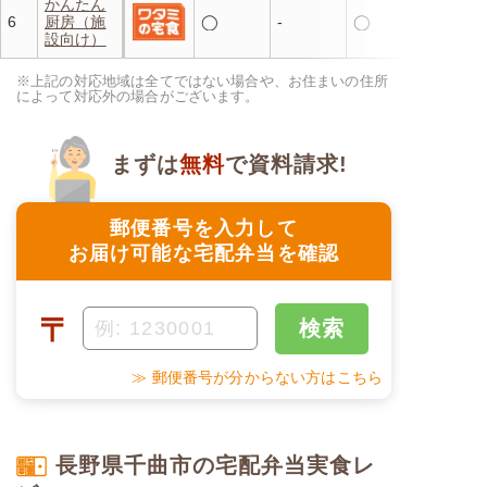
かんたん
6
厨房（施
◯
-
◯
設向け）
※上記の対応地域は全てではない場合や、お住まいの住所
によって対応外の場合がございます。
まずは
無料
で資料請求!
郵便番号を入力して
お届け可能な宅配弁当を確認
〒
検索
≫ 郵便番号が分からない方はこちら
長野県千曲市の宅配弁当実食レ