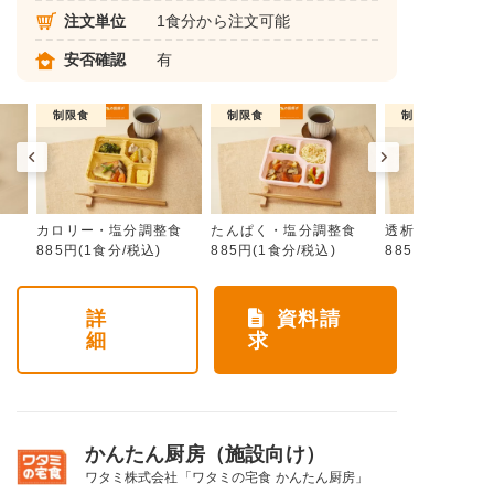
注文単位
1食分から注文可能
安否確認
有
制限食
制限食
制限食
カロリー・塩分調整食
たんぱく・塩分調整食
透析食
885円(1食分/税込)
885円(1食分/税込)
885円(1食分/税
詳
資料請
細
求
かんたん厨房（施設向け）
ワタミ株式会社「ワタミの宅食 かんたん厨房」