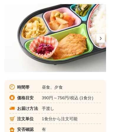
時間帯
昼食、夕食
価格目安
390円～756円/税込 (1食分)
お届け方法
手渡し
注文単位
1食分から注文可能
安否確認
有