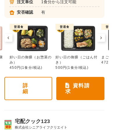
注文単位
1食分から注文可能
安否確認
有
普通食
普通食
普通食
康
好い日の御膳（お惣菜の
好い日の御膳（ごはん付
まごころ手鞠
み）
き）
472円(1食分/税
450円(1食分/税込)
500円(1食分/税込)
詳
資料請
細
求
宅配クック123
株式会社シニアライフクリエイト