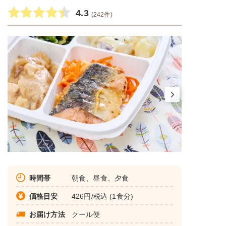
4.3
(242件)
時間帯
朝食、昼食、夕食
価格目安
426円/税込 (1食分)
お届け方法
クール便