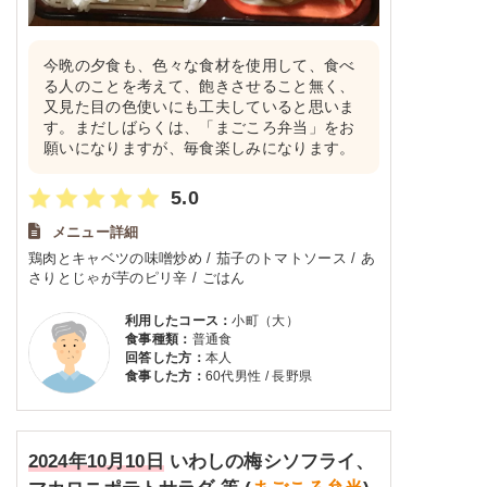
今晩の夕食も、色々な食材を使用して、食べ
る人のことを考えて、飽きさせること無く、
又見た目の色使いにも工夫していると思いま
す。まだしばらくは、「まごころ弁当」をお
願いになりますが、毎食楽しみになります。
5.0
メニュー詳細
鶏肉とキャベツの味噌炒め / 茄子のトマトソース / あ
さりとじゃが芋のピリ辛 / ごはん
利用したコース：
小町（大）
食事種類：
普通食
回答した方：
本人
食事した方：
60代男性 / 長野県
2024年10月10日
いわしの梅シソフライ、