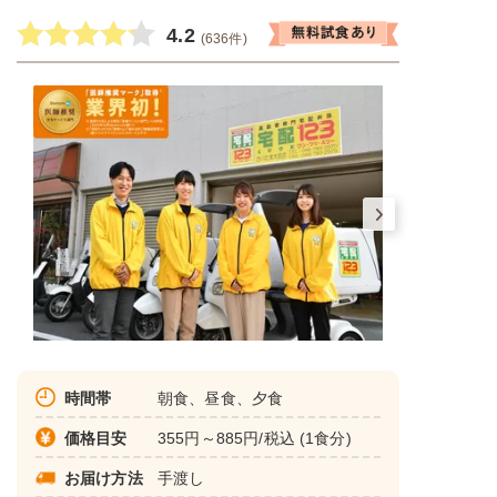
4.2
(636件)
時間帯
朝食、昼食、夕食
価格目安
355円～885円/税込 (1食分)
お届け方法
手渡し