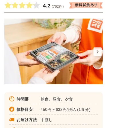
4.2
(762件)
時間帯
朝食、昼食、夕食
価格目安
450円～632円/税込 (1食分)
お届け方法
手渡し