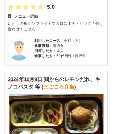
5.0
メニュー詳細
いわしの梅シソフライ / マカロニポテトサラダ / 付け
合わせ / ごはん
利用したコース：
小町（大）
食事種類：
普通食
回答した方：
本人
食事した方：
60代男性 / 長野県
2024年10月9日
鶏からのレモンだれ、キ
ノコパスタ 等 (
まごころ弁当
)