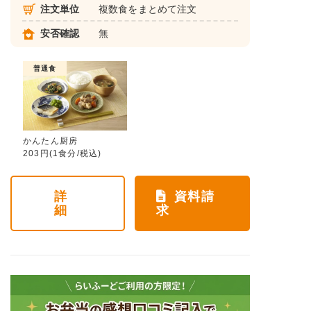
注文単位
複数食をまとめて注文
安否確認
無
普通食
かんたん厨房
203円(1食分/税込)
詳
資料請
細
求