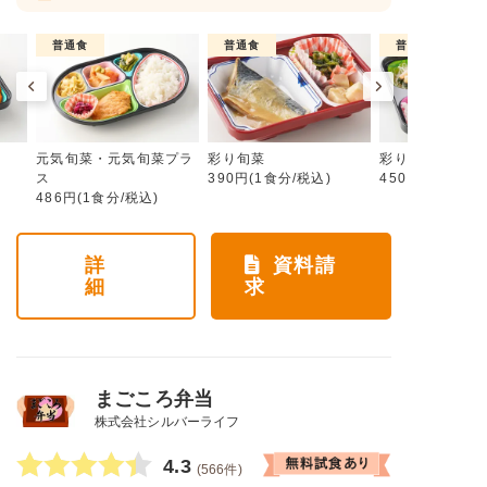
普通食
普通食
普通食
元気旬菜・元気旬菜プラ
彩り旬菜
彩り旬菜プラス
ス
390円(1食分/税込)
450円(1食分/税
486円(1食分/税込)
詳
資料請
細
求
まごころ弁当
株式会社シルバーライフ
4.3
(566件)