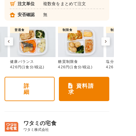
注文単位
複数食をまとめて注文
安否確認
無
普通食
制限食
制限食
健康バランス
糖質制限食
塩分制限食
426円(1食分/税込)
426円(1食分/税込)
426円(1食分/税
詳
資料請
細
求
ワタミの宅食
ワタミ株式会社