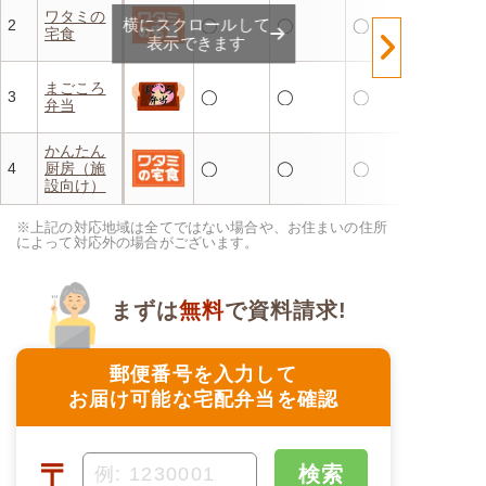
ワタミの
横にスクロールして
2
◯
◯
◯
宅食
表示できます
まごころ
3
◯
◯
◯
弁当
かんたん
4
厨房（施
◯
◯
◯
設向け）
※上記の対応地域は全てではない場合や、お住まいの住所
によって対応外の場合がございます。
まずは
無料
で資料請求!
郵便番号を入力して
お届け可能な宅配弁当を確認
〒
検索