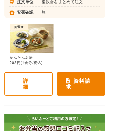
注文単位
複数食をまとめて注文
安否確認
無
普通食
かんたん厨房
203円(1食分/税込)
詳
資料請
細
求