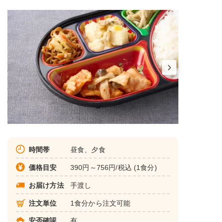
時間帯
昼食、夕食
価格目安
390円～756円/税込 (1食分)
お届け方法
手渡し
注文単位
1食分から注文可能
安否確認
有