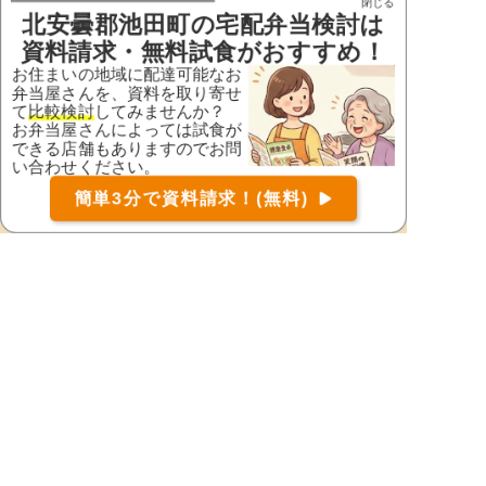
閉じる
北安曇郡池田町
の宅配弁当検討は
小諸市
佐久市
資料請求・無料試食がおすすめ！
塩尻市
下伊那郡阿智村
お住まいの地域に配達可能なお
弁当屋さんを、資料を取り寄せ
下伊那郡阿南町
下伊那郡売木村
て
比較検討
してみませんか？
お弁当屋さんによっては試食が
下伊那郡大鹿村
下伊那郡下條村
できる店舗もありますのでお問
い合わせください。
下伊那郡喬木村
下伊那郡高森町
お届け可能な宅配弁当の資料を一括で請求
（無料）
簡単3分で資料請求！(無料)
下伊那郡天龍村
下伊那郡豊丘村
〒
検索
下伊那郡根羽村
下伊那郡平谷村
下伊那郡松川町
下伊那郡泰阜村
下高井郡木島平村
下高井郡野沢温泉村
下高井郡山ノ内町
下水内郡栄村
須坂市
諏訪郡下諏訪町
諏訪郡原村
諏訪郡富士見町
諏訪市
小県郡青木村
小県郡長和町
千曲市