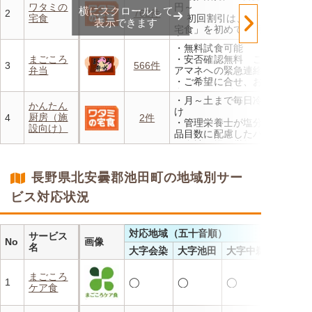
ワタミの
円～
横にスクロールして
・定期は通常価格と比べてな
2
762件
宅食
・ 初回割引は、「ワタミの
んと20％OFF！
表示できます
宅食」を初めて利用される
方、または6か月以上利用を
・無料試食可能
お休みされている方が対象と
まごころ
・安否確認無料 ご家族やケ
なります。※「好い日のおか
3
566件
弁当
アマネへの緊急連絡が可能
ず」「好い日の御膳」は対象
・ご希望に合せ、お粥、刻み
外
食、アレルギーに無料対応
・香り、風味、食感が楽しめ
・月～土まで毎日冷蔵でお届
・1回だけ、1食だけのご注文
かんたん
るよう冷蔵でお届け
け
もOK
厨房（施
4
2件
・日替わりの献立を週1日か
・管理栄養士が塩分カロリー
設向け）
らご利用可能
品目数に配慮したパック惣菜
・自社工場で厳格な安全基準
のもと製造
・施設の人手不足やコスト削
長野県北安曇郡池田町の地域別サー
減を実現！温めるだけで簡単
ビス対応状況
対応地域（五十音順）
サービス
No
画像
名
大字会染
大字池田
大字中鵜
まごころ
1
◯
◯
◯
ケア食