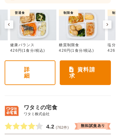
普通食
制限食
制限食
健康バランス
糖質制限食
塩分制限食
426円(1食分/税込)
426円(1食分/税込)
426円(1食分/税
詳
資料請
細
求
ワタミの宅食
ワタミ株式会社
4.2
(762件)