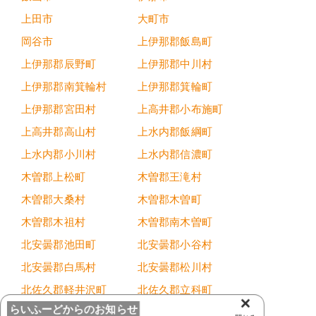
上田市
大町市
岡谷市
上伊那郡飯島町
上伊那郡辰野町
上伊那郡中川村
上伊那郡南箕輪村
上伊那郡箕輪町
上伊那郡宮田村
上高井郡小布施町
上高井郡高山村
上水内郡飯綱町
上水内郡小川村
上水内郡信濃町
木曽郡上松町
木曽郡王滝村
木曽郡大桑村
木曽郡木曽町
木曽郡木祖村
木曽郡南木曽町
北安曇郡池田町
北安曇郡小谷村
北安曇郡白馬村
北安曇郡松川村
北佐久郡軽井沢町
北佐久郡立科町
×
らいふーどからのお知らせ
北佐久郡御代田町
駒ヶ根市