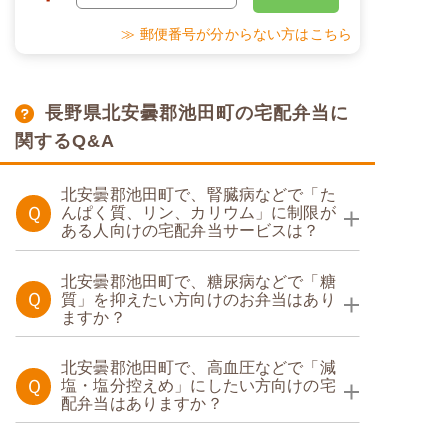
≫ 郵便番号が分からない方はこちら
長野県北安曇郡池田町の宅配弁当に
関するQ&A
北安曇郡池田町で、腎臓病などで「た
Ｑ
んぱく質、リン、カリウム」に制限が
ある人向けの宅配弁当サービスは？
たんぱく調整食
北安曇郡池田町で、糖尿病などで「糖
Ｑ
質」を抑えたい方向けのお弁当はあり
ますか？
糖質制限食
たんぱく調整食
北安曇郡池田町で、高血圧などで「減
Ｑ
塩・塩分控えめ」にしたい方向けの宅
配弁当はありますか？
糖質カロリー調整食
塩分制限食