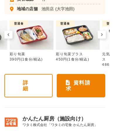
地域の店舗
池田店
(大字池田)
普通食
普通食
普通食
彩り旬菜
彩り旬菜プラス
元気旬菜・元気
390円(1食分/税込)
450円(1食分/税込)
ス
486円(1食分/税
詳
資料請
細
求
かんたん厨房（施設向け）
ワタミ株式会社「ワタミの宅食 かんたん厨房」