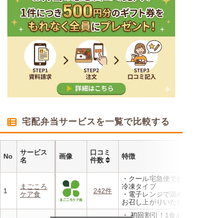
宅配弁当サービスを一覧で比較する
サービス
口コミ
No
画像
特徴
名
件数
・クール宅急便でお届けする
まごころ
冷凍タイプ
1
242件
ケア食
・電子レンジで温めるだけで
お召し上がりいただけます
・メニューの組み合わせは管
・ 初回割引！1食あたり472
理栄養士にお任せ