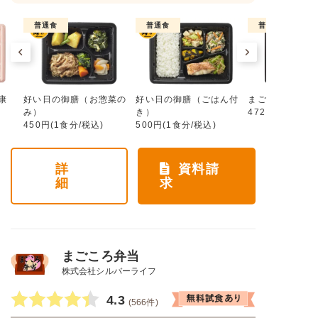
普通食
普通食
普通食
康
好い日の御膳（お惣菜の
好い日の御膳（ごはん付
まごころ手鞠
み）
き）
472円(1食分/税
450円(1食分/税込)
500円(1食分/税込)
詳
資料請
細
求
まごころ弁当
株式会社シルバーライフ
4.3
(566件)