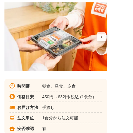
時間帯
朝食、昼食、夕食
価格目安
450円～632円/税込 (1食分)
お届け方法
手渡し
注文単位
1食分から注文可能
安否確認
有