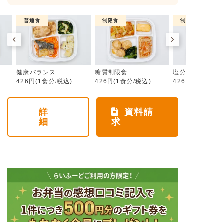
普通食
制限食
制限食
健康バランス
糖質制限食
塩分制限食
426円(1食分/税込)
426円(1食分/税込)
426円(1食分/税
詳
資料請
細
求