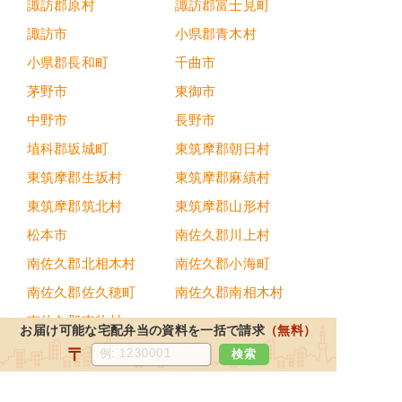
諏訪郡原村
諏訪郡富士見町
諏訪市
小県郡青木村
小県郡長和町
千曲市
茅野市
東御市
中野市
長野市
埴科郡坂城町
東筑摩郡朝日村
東筑摩郡生坂村
東筑摩郡麻績村
東筑摩郡筑北村
東筑摩郡山形村
松本市
南佐久郡川上村
南佐久郡北相木村
南佐久郡小海町
南佐久郡佐久穂町
南佐久郡南相木村
南佐久郡南牧村
お届け可能な宅配弁当の資料を一括で請求
（無料）
〒
検索
都道府県から宅配弁当を探す