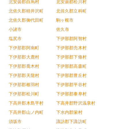
北安曇郡白馬村
北安曇郡松川村
北佐久郡軽井沢町
北佐久郡立科町
北佐久郡御代田町
駒ヶ根市
小諸市
佐久市
塩尻市
下伊那郡阿智村
下伊那郡阿南町
下伊那郡売木村
下伊那郡大鹿村
下伊那郡下條村
下伊那郡喬木村
下伊那郡高森町
下伊那郡天龍村
下伊那郡豊丘村
下伊那郡根羽村
下伊那郡平谷村
下伊那郡松川町
下伊那郡泰阜村
下高井郡木島平村
下高井郡野沢温泉村
下高井郡山ノ内町
下水内郡栄村
須坂市
諏訪郡下諏訪町