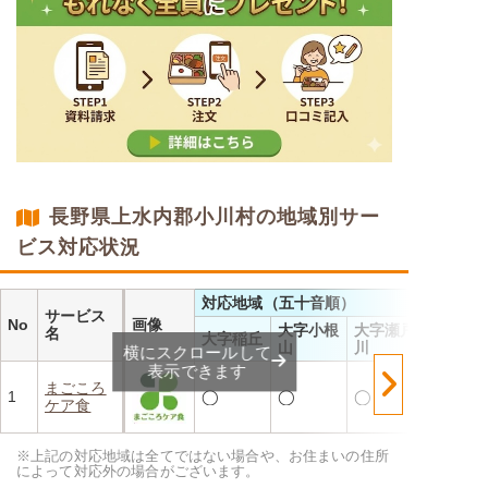
長野県上水内郡小川村の地域別サー
ビス対応状況
対応地域（五十音順）
サービス
No
画像
大字小根
大字瀬戸
名
大字稲丘
山
川
横にスクロールして
表示できます
まごころ
1
◯
◯
◯
ケア食
※上記の対応地域は全てではない場合や、お住まいの住所
によって対応外の場合がございます。