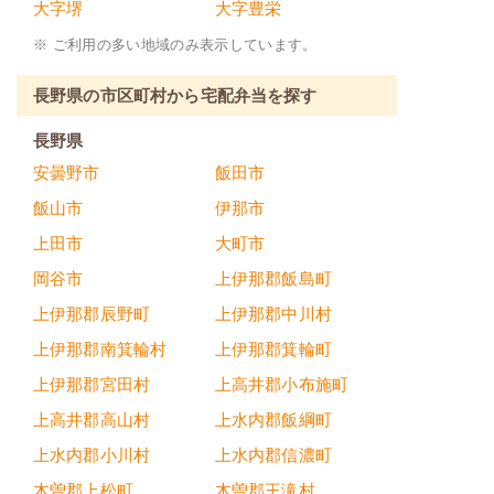
大字堺
大字豊栄
※ ご利用の多い地域のみ表示しています。
長野県の市区町村から宅配弁当を探す
長野県
安曇野市
飯田市
飯山市
伊那市
上田市
大町市
岡谷市
上伊那郡飯島町
上伊那郡辰野町
上伊那郡中川村
上伊那郡南箕輪村
上伊那郡箕輪町
上伊那郡宮田村
上高井郡小布施町
上高井郡高山村
上水内郡飯綱町
上水内郡小川村
上水内郡信濃町
木曽郡上松町
木曽郡王滝村