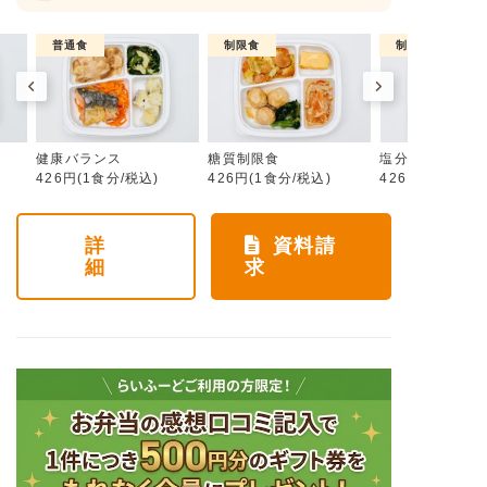
普通食
制限食
制限食
健康バランス
糖質制限食
塩分制限食
426円(1食分/税込)
426円(1食分/税込)
426円(1食分/税
詳
資料請
細
求