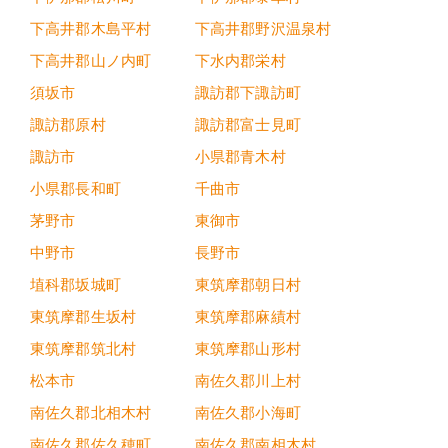
下高井郡木島平村
下高井郡野沢温泉村
下高井郡山ノ内町
下水内郡栄村
須坂市
諏訪郡下諏訪町
諏訪郡原村
諏訪郡富士見町
諏訪市
小県郡青木村
小県郡長和町
千曲市
茅野市
東御市
中野市
長野市
埴科郡坂城町
東筑摩郡朝日村
東筑摩郡生坂村
東筑摩郡麻績村
東筑摩郡筑北村
東筑摩郡山形村
松本市
南佐久郡川上村
南佐久郡北相木村
南佐久郡小海町
南佐久郡佐久穂町
南佐久郡南相木村