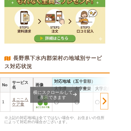
長野県下水内郡栄村の地域別サービ
ス対応状況
対応地域（五十音順）
サービス
No
画像
名
大字堺
大字豊栄
大字北信
横にスクロールして
表示できます
まごころ
1
◯
◯
◯
ケア食
※上記の対応地域は全てではない場合や、お住まいの住所
によって対応外の場合がございます。