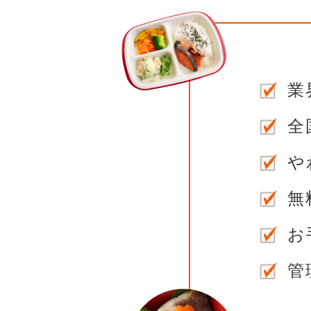
業
全
や
無
お
管