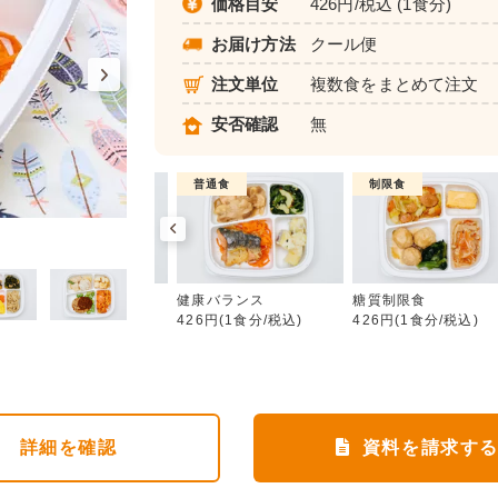
価格目安
426円/税込 (1食分)
お届け方法
クール便
注文単位
複数食をまとめて注文
安否確認
無
制限食
普通食
制限食
健康バランス
カロリー調整食
健康バランス
糖質制限食
426円(1食分/税込)
426円(1食分/税込)
426円(1食分/税込)
詳細
を確認
資料を請求す