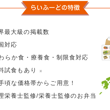
界最大級の掲載数
国対応
わらか食・療養食・制限食対応
料試食もあり
※
手頃な価格帯からご用意！
理栄養士監修/栄養士監修のお弁当