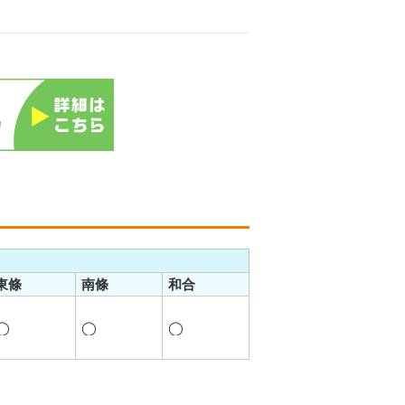
東條
南條
和合
◯
◯
◯