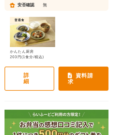
安否確認
無
普通食
かんたん厨房
203円(1食分/税込)
詳
資料請
細
求