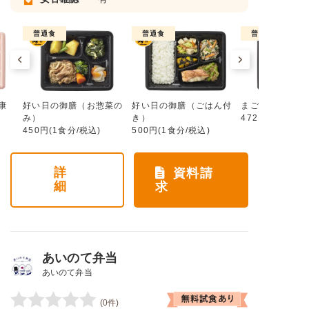
普通食
普通食
普通食
康
好い日の御膳（お惣菜の
好い日の御膳（ごはん付
まごころ手鞠
み）
き）
472円(1食分/税
450円(1食分/税込)
500円(1食分/税込)
詳
資料請
細
求
あいのて弁当
あいのて弁当
(0件)