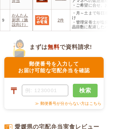
弁当
アマネへの緊急連絡が可能
までにお電話で即対応
らご利用可能
・ご希望に合せ、お粥、刻み
食、アレルギーに無料対応
・月～土まで毎日冷蔵でお届
・1回だけ、1食だけのご注文
かんたん
け
もOK
厨房（施
9
2件
・管理栄養士が塩分カロリー
設向け）
品目数に配慮したパック惣菜
・自社工場で厳格な安全基準
のもと製造
・施設の人手不足やコスト削
減を実現！温めるだけで簡単
まずは
無料
で資料請求!
郵便番号を入力して
お届け可能な宅配弁当を確認
〒
検索
≫ 郵便番号が分からない方はこちら
愛媛県の宅配弁当実食レビュー