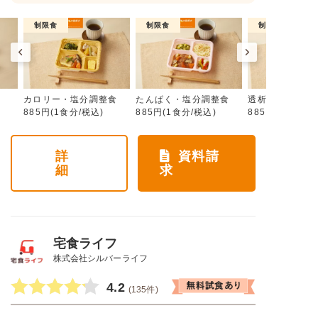
制限食
制限食
制限食
カロリー・塩分調整食
たんぱく・塩分調整食
透析食
885円(1食分/税込)
885円(1食分/税込)
885円(1食分/税
詳
資料請
細
求
宅食ライフ
株式会社シルバーライフ
4.2
(135件)