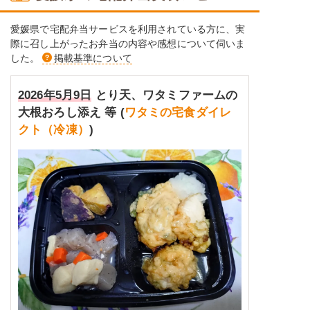
愛媛県で宅配弁当サービスを利用されている方に、実
際に召し上がったお弁当の内容や感想について伺いま
した。
掲載基準について
2026年5月9日
とり天、ワタミファームの
大根おろし添え 等 (
ワタミの宅食ダイレ
クト（冷凍）
)