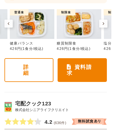
普通食
制限食
制限食
健康バランス
糖質制限食
塩分制限食
426円(1食分/税込)
426円(1食分/税込)
426円(1食分/税
詳
資料請
細
求
宅配クック123
株式会社シニアライフクリエイト
4.2
(636件)