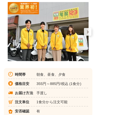
時間帯
朝食、昼食、夕食
価格目安
355円～885円/税込 (1食分)
お届け方法
手渡し
注文単位
1食分から注文可能
安否確認
有