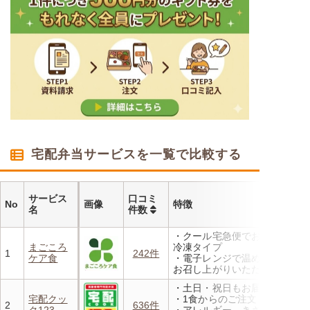
宅配弁当サービスを一覧で比較する
サービス
口コミ
No
画像
特徴
名
件数
・クール宅急便でお届けする
まごころ
冷凍タイプ
1
242件
ケア食
・電子レンジで温めるだけで
お召し上がりいただけます
・メニューの組み合わせは管
・土日・祝日もお届け
理栄養士にお任せ
宅配クッ
・1食からのご注文もOK
・定期は通常価格と比べてな
2
636件
ク123
・アレルギー、きざみ、おか