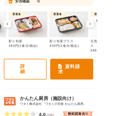
安否確認
有
普通食
普通食
普通食
彩り旬菜
彩り旬菜プラス
元気旬菜・元気
390円(1食分/税込)
450円(1食分/税込)
ス
486円(1食分/税
詳
資料請
細
求
かんたん厨房（施設向け）
ワタミ株式会社「ワタミの宅食 かんたん厨房」
4.0
(2件)