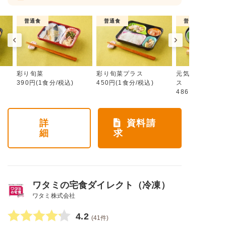
普通食
普通食
普通食
彩り旬菜
彩り旬菜プラス
元気旬菜・元気
390円(1食分/税込)
450円(1食分/税込)
ス
486円(1食分/税
詳
資料請
細
求
ワタミの宅食ダイレクト（冷凍）
ワタミ株式会社
4.2
(41件)