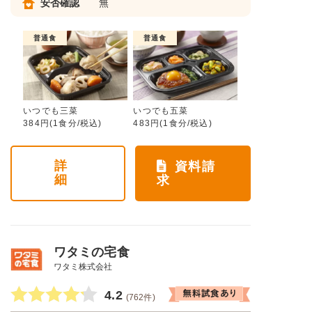
安否確認
無
普通食
普通食
いつでも三菜
いつでも五菜
384円(1食分/税込)
483円(1食分/税込)
詳
資料請
細
求
ワタミの宅食
ワタミ株式会社
4.2
(762件)