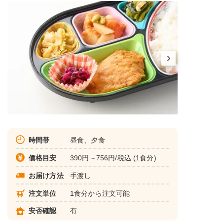
時間帯
昼食、夕食
価格目安
390円～756円/税込 (1食分)
お届け方法
手渡し
注文単位
1食分から注文可能
安否確認
有