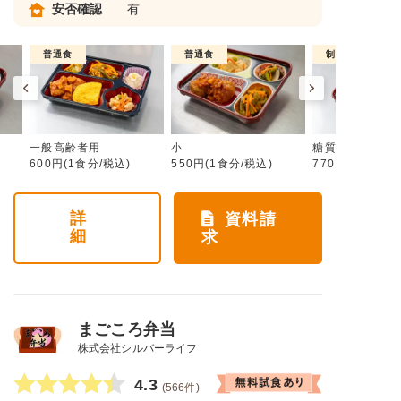
安否確認
有
普通食
普通食
制限食
一般高齢者用
小
糖質カロリー調
600円(1食分/税込)
550円(1食分/税込)
770円(1食分/税
詳
資料請
細
求
まごころ弁当
株式会社シルバーライフ
4.3
(566件)