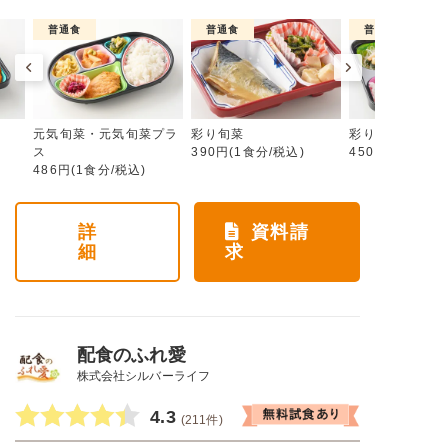
普通食
普通食
普通食
元気旬菜・元気旬菜プラ
彩り旬菜
彩り旬菜プラス
ス
390円(1食分/税込)
450円(1食分/税
486円(1食分/税込)
詳
資料請
細
求
配食のふれ愛
株式会社シルバーライフ
4.3
(211件)