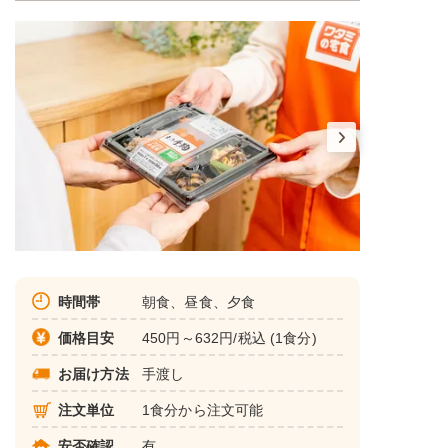
時間帯
朝食、昼食、夕食
価格目安
450円～632円/税込 (1食分)
お届け方法
手渡し
注文単位
1食分から注文可能
安否確認
有