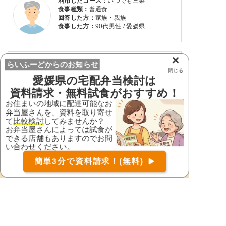
利用したコース：
いつでも三菜
食事種類：
普通食
回答した方：
家族・親族
食事した方：
90代男性 / 愛媛県
×
らいふーどからのお知らせ
2026年3月10日
フライ、野菜 等 (
宅配ク
閉じる
ック123
)
愛媛県
の宅配弁当検討は
資料請求・無料試食がおすすめ！
お住まいの地域に配達可能なお
弁当屋さんを、資料を取り寄せ
て
比較検討
してみませんか？
お弁当屋さんによっては試食が
できる店舗もありますのでお問
い合わせください。
お届け可能な宅配弁当の資料を一括で請求
（無料）
簡単3分で資料請求！(無料)
〒
検索