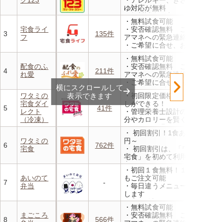
んと20％OFF！
ゆ対応が無料
・無料試食・安否確認・朝食
・無料試食可能
対応あり
宅食ライ
・安否確認無料 ご家族やケ
3
135件
フ
アマネへの緊急連絡が可能
・ご希望に合せ、お粥、刻み
食、アレルギーに無料対応
・無料試食可能
・1回だけ、1食だけのご注文
配食のふ
・安否確認無料 ご家族やケ
もOK
4
211件
れ愛
アマネへの緊急連絡が可能
・ご希望に合せ、お粥、刻み
横にスクロールして
食、アレルギーに無料対応
ワタミの
表示できます
・初回限定価格でお得にお試
・1回だけ、1食だけのご注文
宅食ダイ
しができる！
もOK
5
41件
レクト
・管理栄養士設計の献立で塩
（冷凍）
分やカロリーを賢く管理
・レンジで温めるだけ 火を
・ 初回割引！1食あたり472
使わず安全で片付けも簡単
ワタミの
円～
・豊富な献立で毎日の食卓を
6
762件
宅食
・ 初回割引は、「ワタミの
飽きることなく楽しめます
宅食」を初めて利用される
方、または6か月以上利用を
・初回１食無料！１食だけで
お休みされている方が対象と
あいのて
もご注文可能
なります。※「好い日のおか
7
-
弁当
・毎日違うメニューでお届け
ず」「好い日の御膳」は対象
します
外
・安否確認あり、できる限り
・香り、風味、食感が楽しめ
・無料試食可能
の個別対応をいたします
るよう冷蔵でお届け
まごころ
・安否確認無料 ご家族やケ
・ご契約不要！前日の昼12時
8
566件
・日替わりの献立を週1日か