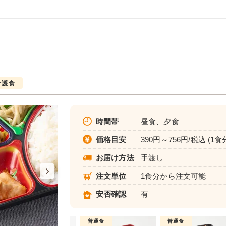
介護食
時間帯
昼食、夕食
価格目安
390円～756円/税込 (1食
お届け方法
手渡し
注文単位
1食分から注文可能
安否確認
有
介護食
普通食
普通食