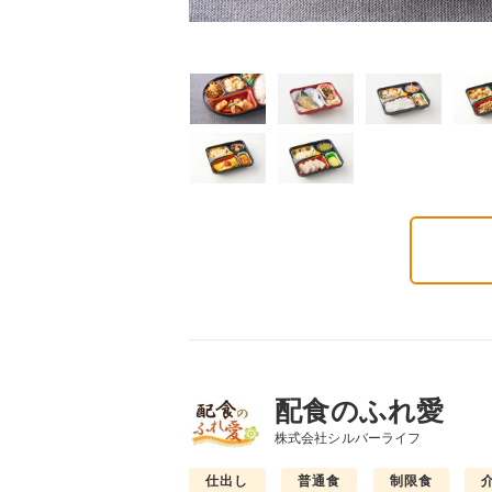
気旬菜・元気旬菜プラ
糖質カロリー調整食
たんぱく調整食
648円(1食分/税込)
756円(1食分/税込)
6円(1食分/税込)
配食のふれ愛
株式会社シルバーライフ
仕出し
普通食
制限食