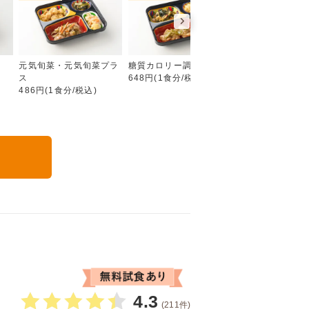
彩り旬菜プラス
元気旬菜・元気旬菜プラ
糖質カロリー調整食
たんぱく調整食
ス
648円(1食分/税込)
756円(1食分/税込
486円(1食分/税込)
る
4.3
(211件)