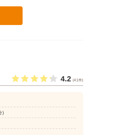
る
4.2
(41件)
分)