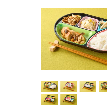
普通食
制限食
制限食
気旬菜・元気旬菜プラ
糖質カロリー調整食
たんぱく調整食
648円(1食分/税込)
756円(1食分/税込)
6円(1食分/税込)