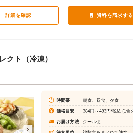
詳細
を確認
資料を請求す
レクト（冷凍）
時間帯
朝食、昼食、夕食
価格目安
384円～483円/税込 (1食
お届け方法
クール便
注文単位
複数食をまとめて注文