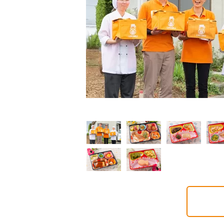
制限食
制限食
介護食
析食
腎臓食
やわらか食
0円(1食分/税込)
860円(1食分/税込)
750円(1食分/税込)