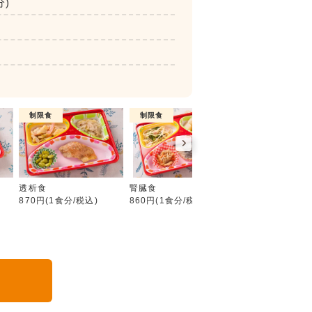
分)
制限食
制限食
介護食
カロリー調整食
透析食
腎臓食
やわらか食
870円(1食分/税込)
860円(1食分/税込)
750円(1食分/税込
る