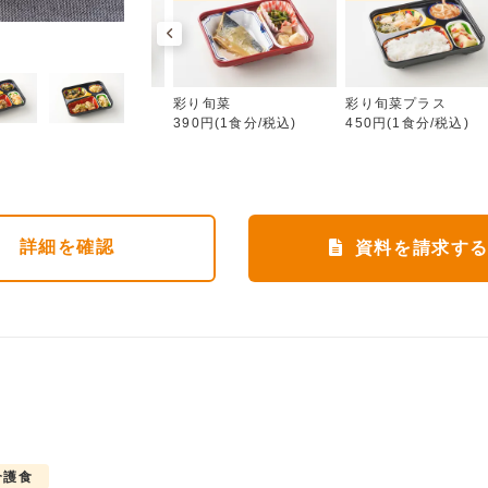
彩り旬菜
ムース食
彩り旬菜
彩り旬菜プラス
583円(1食分/税込)
390円(1食分/税込)
450円(1食分/税込)
詳細
を確認
資料を請求す
介護食