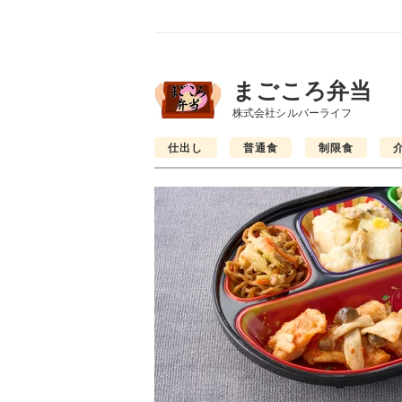
まごころ弁当
株式会社シルバーライフ
仕出し
普通食
制限食
普通食
制限食
制限食