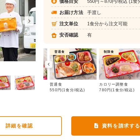
価格目安
550円～870円/税込 (1食
お届け方法
手渡し
注文単位
1食分から注文可能
安否確認
有
介護食
普通食
制限食
普通食
ムース食
普通食
カロリー調整食
680円(1食分/税込)
550円(1食分/税込)
780円(1食分/税込)
詳細
を確認
資料を請求す