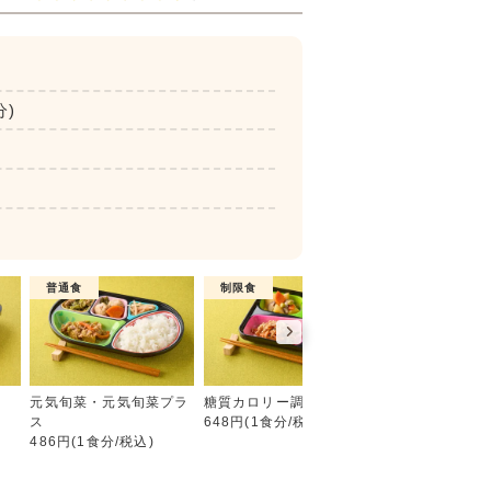
分)
普通食
制限食
制限食
彩り旬菜プラス
元気旬菜・元気旬菜プラ
糖質カロリー調整食
たんぱく調整食
ス
648円(1食分/税込)
756円(1食分/税込
486円(1食分/税込)