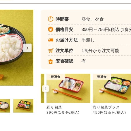
時間帯
昼食、夕食
価格目安
390円～756円/税込 (1食
お届け方法
手渡し
注文単位
1食分から注文可能
安否確認
有
介護食
普通食
普通食
彩り旬菜
ムース食
彩り旬菜
彩り旬菜プラス
583円(1食分/税込)
390円(1食分/税込)
450円(1食分/税込)