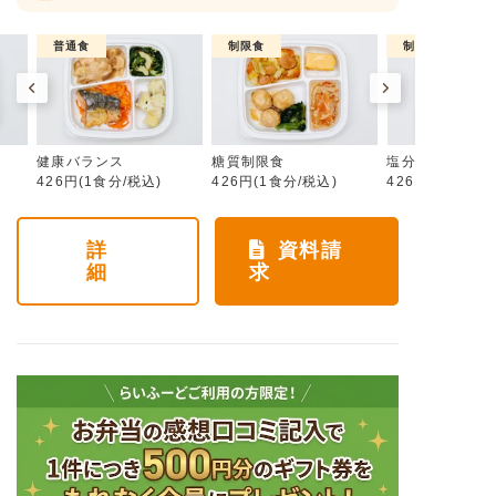
普通食
制限食
制限食
健康バランス
糖質制限食
塩分制限食
426円(1食分/税込)
426円(1食分/税込)
426円(1食分/税
詳
資料請
細
求