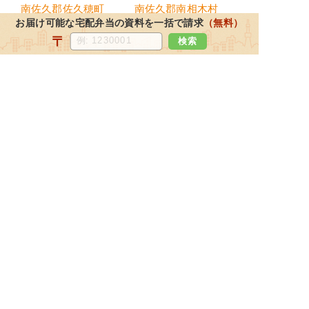
南佐久郡佐久穂町
南佐久郡南相木村
お届け可能な宅配弁当の資料を一括で請求
（無料）
南佐久郡南牧村
〒
検索
都道府県から宅配弁当を探す
北海道・東北地方
北海道
宮城県
福島県
青森県
岩手県
山形県
秋田県
関東地方
東京都
神奈川県
埼玉県
千葉県
栃木県
茨城県
群馬県
北陸・甲信越地方
新潟県
長野県
石川県
富山県
山梨県
福井県