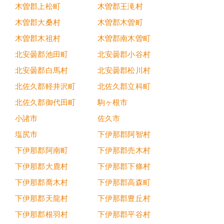
木曽郡上松町
木曽郡王滝村
木曽郡大桑村
木曽郡木曽町
木曽郡木祖村
木曽郡南木曽町
北安曇郡池田町
北安曇郡小谷村
北安曇郡白馬村
北安曇郡松川村
北佐久郡軽井沢町
北佐久郡立科町
北佐久郡御代田町
駒ヶ根市
小諸市
佐久市
塩尻市
下伊那郡阿智村
下伊那郡阿南町
下伊那郡売木村
下伊那郡大鹿村
下伊那郡下條村
下伊那郡喬木村
下伊那郡高森町
下伊那郡天龍村
下伊那郡豊丘村
下伊那郡根羽村
下伊那郡平谷村