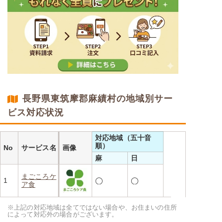
長野県東筑摩郡麻績村の地域別サー
ビス対応状況
対応地域（五十音
順）
No
サービス名
画像
麻
日
まごころケ
1
◯
◯
ア食
※上記の対応地域は全てではない場合や、お住まいの住所
によって対応外の場合がございます。