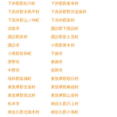
下伊那郡松川町
下伊那郡泰阜村
下高井郡木島平村
下高井郡野沢温泉村
下高井郡山ノ内町
下水内郡栄村
須坂市
諏訪郡下諏訪町
諏訪郡原村
諏訪郡富士見町
諏訪市
小県郡青木村
小県郡長和町
千曲市
茅野市
東御市
中野市
長野市
埴科郡坂城町
東筑摩郡朝日村
東筑摩郡生坂村
東筑摩郡麻績村
東筑摩郡筑北村
東筑摩郡山形村
松本市
南佐久郡川上村
南佐久郡北相木村
南佐久郡小海町