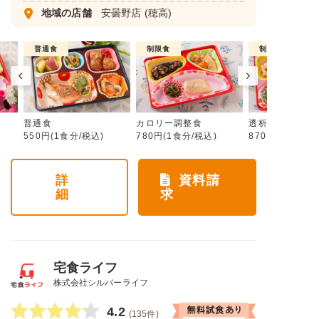
地域の店舗
安曇野店
(穂高)
普通食
制限食
制限食
普通食
カロリー調整食
透析食
550円(1食分/税込)
780円(1食分/税込)
870円(1食分/税
詳
資料請
細
求
宅食ライフ
株式会社シルバーライフ
4.2
(135件)