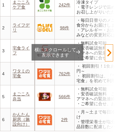
まごころ
冷凍タイプ
1
242件
ケア食
・電子レンジで温めるだけで
お召し上がりいただけます
・メニューの組み合わせは管
・毎日日替りのメニューを1
理栄養士にお任せ
ライフデ
食分からお届けします
・定期は通常価格と比べてな
2
98件
リ
・アレルギー・おかゆ・きざ
んと20％OFF！
みなどの変更対応は無料
・土日、祝日も配達します
・無料試食可能
（お正月三が日のみお休み）
宅食ライ
・安否確認無料 ご家族やケ
横にスクロールして
・安否確認ももちろん承れま
3
135件
フ
アマネへの緊急連絡が可能
す
表示できます
・ご希望に合せ、お粥、刻み
食、アレルギーに無料対応
・ 初回割引！1食あたり472
・1回だけ、1食だけのご注文
ワタミの
円～
もOK
4
762件
宅食
・ 初回割引は、「ワタミの
宅食」を初めて利用される
方、または6か月以上利用を
・無料試食可能
お休みされている方が対象と
まごころ
・安否確認無料 ご家族やケ
なります。※「好い日のおか
5
566件
弁当
アマネへの緊急連絡が可能
ず」「好い日の御膳」は対象
・ご希望に合せ、お粥、刻み
外
食、アレルギーに無料対応
・香り、風味、食感が楽しめ
・月～土まで毎日冷蔵でお届
・1回だけ、1食だけのご注文
かんたん
るよう冷蔵でお届け
け
もOK
厨房（施
6
2件
・日替わりの献立を週1日か
・管理栄養士が塩分カロリー
設向け）
らご利用可能
品目数に配慮したパック惣菜
・自社工場で厳格な安全基準
のもと製造