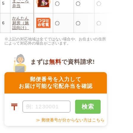
まごころ
5
◯
◯
◯
弁当
かんたん
6
厨房（施
◯
◯
◯
設向け）
※上記の対応地域は全てではない場合や、お住まいの住所
によって対応外の場合がございます。
まずは
無料
で資料請求!
郵便番号を入力して
お届け可能な宅配弁当を確認
〒
検索
≫ 郵便番号が分からない方はこちら