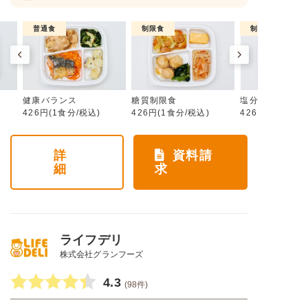
普通食
制限食
制限食
健康バランス
糖質制限食
塩分制限食
426円(1食分/税込)
426円(1食分/税込)
426円(1食分/税
詳
資料請
細
求
ライフデリ
株式会社グランフーズ
4.3
(98件)