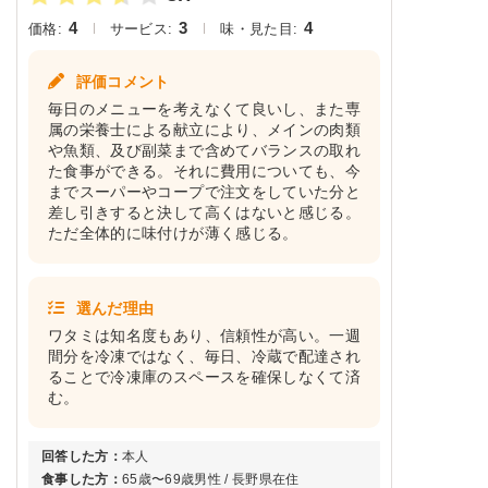
4
3
4
価格:
サービス:
味・見た目:
評価コメント
毎日のメニューを考えなくて良いし、また専
属の栄養士による献立により、メインの肉類
や魚類、及び副菜まで含めてバランスの取れ
た食事ができる。それに費用についても、今
までスーパーやコープで注文をしていた分と
差し引きすると決して高くはないと感じる。
ただ全体的に味付けが薄く感じる。
選んだ理由
ワタミは知名度もあり、信頼性が高い。一週
間分を冷凍ではなく、毎日、冷蔵で配達され
ることで冷凍庫のスペースを確保しなくて済
む。
回答した方：
本人
食事した方：
65歳〜69歳男性 / 長野県在住