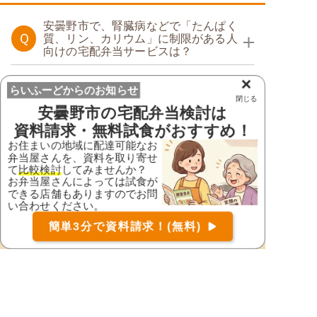
安曇野市で、腎臓病などで「たんぱく
Ｑ
質、リン、カリウム」に制限がある人
向けの宅配弁当サービスは？
透析食
×
安曇野市で、糖尿病などで「糖質」を
らいふーどからのお知らせ
Ｑ
抑えたい方向けのお弁当はあります
閉じる
安曇野市
の宅配弁当検討は
か？
たんぱく調整食
資料請求・無料試食がおすすめ！
カロリー調整食
お住まいの地域に配達可能なお
安曇野市で、高血圧などで「減塩・塩
弁当屋さんを、資料を取り寄せ
Ｑ
分控えめ」にしたい方向けの宅配弁当
て
比較検討
してみませんか？
はありますか？
お弁当屋さんによっては試食が
糖質カロリー調整食
たんぱく調整食
できる店舗もありますのでお問
塩分制限食
い合わせください。
お届け可能な宅配弁当の資料を一括で請求
（無料）
らいふーどで資料請求して検討
簡単3分で資料請求！(無料)
〒
検索
糖質カロリー調整食
しませんか？