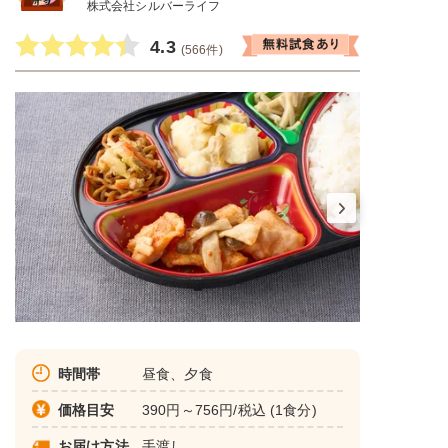
株式会社シルバーライフ
4.3
(566件)
時間帯
昼食、夕食
価格目安
390円～756円/税込 (1食分)
お届け方法
手渡し