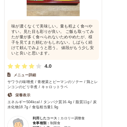
味が濃くなくて美味しい。量も程よく食べや
すい。見た目も彩りが良い。 ご飯も取ってみ
たが量が多く食べられないためやめたが、様
子を見てまた頼むかもしれない。しばらく続
けて頼んでみようと思う。 値段がもう少し安
いと良いと思います。
4.0
メニュー詳細
サワラの味噌煮 / 青梗菜とピーマンのソテー / 鶏とレ
ンコンのピリ辛煮 / キャロットラペ
栄養表示
エネルギー504kcal / タンパク質16.4g / 脂質11g / 炭
水化物18.7g / 食塩相当量1.9g
利用したコース：
カロリー調整食
食事種類：
制限食