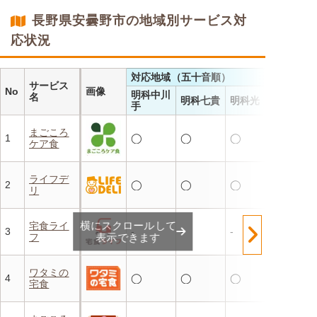
・施設の人手不足やコスト削
長野県安曇野市の地域別サービス対
減を実現！温めるだけで簡単
応状況
対応地域（五十音順）
サービス
No
画像
明科中川
名
明科七貴
明科光
手
まごころ
1
◯
◯
◯
ケア食
ライフデ
2
◯
◯
◯
リ
横にスクロールして
宅食ライ
3
-
-
-
フ
表示できます
ワタミの
4
◯
◯
◯
宅食