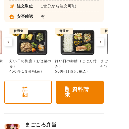
注文単位
1食分から注文可能
安否確認
有
普通食
普通食
普通食
康
好い日の御膳（お惣菜の
好い日の御膳（ごはん付
まごころ手鞠
み）
き）
472円(1食分/税
450円(1食分/税込)
500円(1食分/税込)
詳
資料請
細
求
まごころ弁当