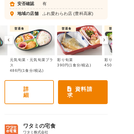
安否確認
有
地域の店舗
ふれ愛わらわ店
(豊科高家)
普通食
普通食
普通食
元気旬菜・元気旬菜プラ
彩り旬菜
彩り旬菜プラス
ス
390円(1食分/税込)
450円(1食分/税
486円(1食分/税込)
詳
資料請
細
求
ワタミの宅食
ワタミ株式会社