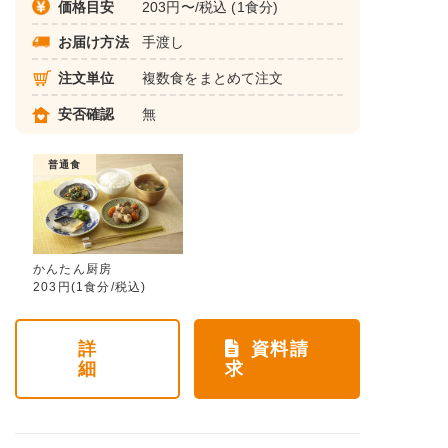
価格目安
203円〜/税込 (1食分)
お届け方法
手渡し
注文単位
複数食をまとめて注文
安否確認
無
普通食
かんたん厨房
203円(1食分/税込)
詳
資料請
細
求