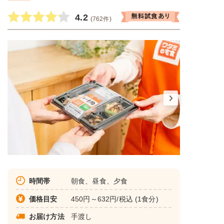
4.2
(762件)
時間帯
朝食、昼食、夕食
価格目安
450円～632円/税込 (1食分)
お届け方法
手渡し