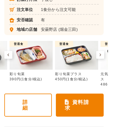
注文単位
1食分から注文可能
安否確認
有
地域の店舗
安曇野店
(堀金三田)
普通食
普通食
普通食
彩り旬菜
彩り旬菜プラス
元気旬菜・元気
390円(1食分/税込)
450円(1食分/税込)
ス
486円(1食分/税
詳
資料請
細
求