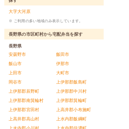
探す
大字大河原
※ ご利用の多い地域のみ表示しています。
長野県の市区町村から宅配弁当を探す
長野県
安曇野市
飯田市
飯山市
伊那市
上田市
大町市
岡谷市
上伊那郡飯島町
上伊那郡辰野町
上伊那郡中川村
上伊那郡南箕輪村
上伊那郡箕輪町
上伊那郡宮田村
上高井郡小布施町
上高井郡高山村
上水内郡飯綱町
上水内郡小川村
上水内郡信濃町