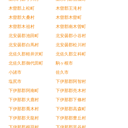
木曽郡上松町
木曽郡王滝村
木曽郡大桑村
木曽郡木曽町
木曽郡木祖村
木曽郡南木曽町
北安曇郡池田町
北安曇郡小谷村
北安曇郡白馬村
北安曇郡松川村
北佐久郡軽井沢町
北佐久郡立科町
北佐久郡御代田町
駒ヶ根市
小諸市
佐久市
塩尻市
下伊那郡阿智村
下伊那郡阿南町
下伊那郡売木村
下伊那郡大鹿村
下伊那郡下條村
下伊那郡喬木村
下伊那郡高森町
下伊那郡天龍村
下伊那郡豊丘村
下伊那郡根羽村
下伊那郡平谷村