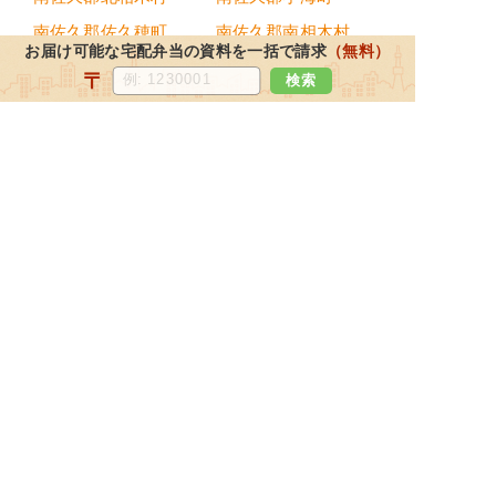
南佐久郡佐久穂町
南佐久郡南相木村
お届け可能な宅配弁当の資料を一括で請求
（無料）
南佐久郡南牧村
〒
検索
都道府県から宅配弁当を探す
北海道・東北地方
北海道
宮城県
福島県
青森県
岩手県
山形県
秋田県
関東地方
東京都
神奈川県
埼玉県
千葉県
栃木県
茨城県
群馬県
北陸・甲信越地方
新潟県
長野県
石川県
富山県
山梨県
福井県