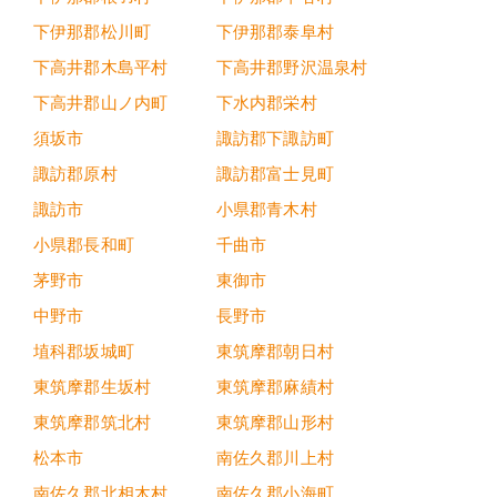
下伊那郡松川町
下伊那郡泰阜村
下高井郡木島平村
下高井郡野沢温泉村
下高井郡山ノ内町
下水内郡栄村
須坂市
諏訪郡下諏訪町
諏訪郡原村
諏訪郡富士見町
諏訪市
小県郡青木村
小県郡長和町
千曲市
茅野市
東御市
中野市
長野市
埴科郡坂城町
東筑摩郡朝日村
東筑摩郡生坂村
東筑摩郡麻績村
東筑摩郡筑北村
東筑摩郡山形村
松本市
南佐久郡川上村
南佐久郡北相木村
南佐久郡小海町