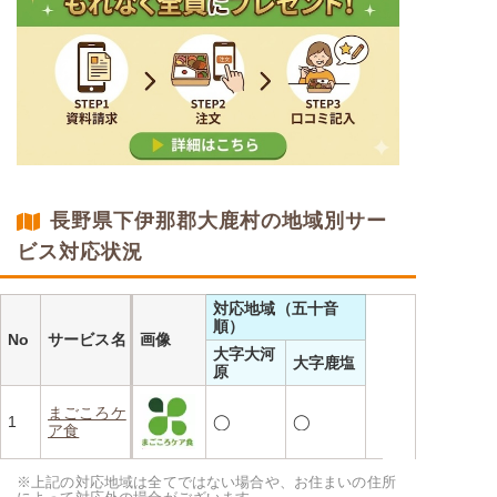
長野県下伊那郡大鹿村の地域別サー
ビス対応状況
対応地域（五十音
順）
No
サービス名
画像
大字大河
大字鹿塩
原
まごころケ
1
◯
◯
ア食
※上記の対応地域は全てではない場合や、お住まいの住所