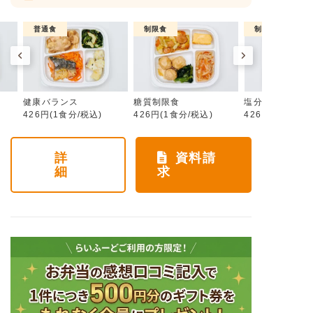
普通食
制限食
制限食
健康バランス
糖質制限食
塩分制限食
426円(1食分/税込)
426円(1食分/税込)
426円(1食分/税
詳
資料請
細
求