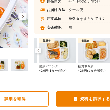
価格目安
426円/税込 (1食分)
お届け方法
クール便
注文単位
複数食をまとめて注文
安否確認
無
制限食
普通食
制限食
健康バランス
カロリー調整食
健康バランス
糖質制限食
426円(1食分/税込)
426円(1食分/税込)
426円(1食分/税込)
詳細
を確認
資料を請求す