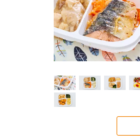
制限食
制限食
制限食
質制限食
塩分制限食
たんぱく調整食
6円(1食分/税込)
426円(1食分/税込)
426円(1食分/税込)