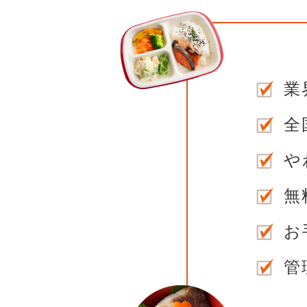
業
全
や
無
お
管