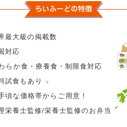
界最大級の掲載数
国対応
わらか食・療養食・制限食対応
料試食もあり
※
手頃な価格帯からご用意！
理栄養士監修/栄養士監修のお弁当