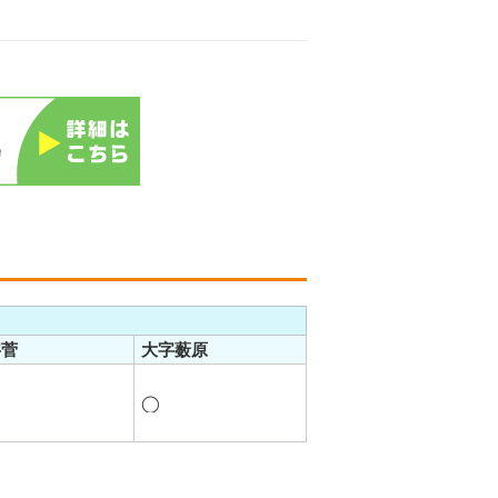
字菅
大字薮原
◯