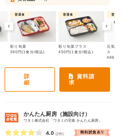
普通食
普通食
普通食
彩り旬菜
彩り旬菜プラス
元気旬菜・元気
390円(1食分/税込)
450円(1食分/税込)
ス
486円(1食分/税
詳
資料請
細
求
かんたん厨房（施設向け）
ワタミ株式会社「ワタミの宅食 かんたん厨房」
4.0
(2件)