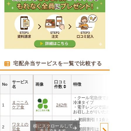
宅配弁当サービスを一覧で比較する
サービス
口コミ
No
画像
特徴
名
件数
・クール宅急便でお届けする
まごころ
冷凍タイプ
1
242件
ケア食
・電子レンジで温めるだけで
お召し上がりいただけます
・メニューの組み合わせは管
・ 初回割引！1食あたり472
理栄養士にお任せ
ワタミの
円～
横にスクロールして
・定期は通常価格と比べてな
2
762件
宅食
・ 初回割引は、「ワタミの
んと20％OFF！
表示できます