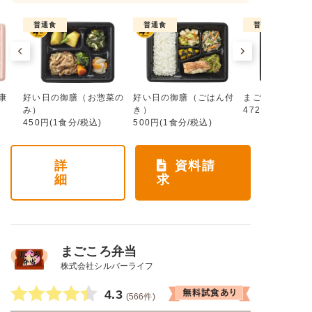
普通食
普通食
普通食
康
好い日の御膳（お惣菜の
好い日の御膳（ごはん付
まごころ手鞠
み）
き）
472円(1食分/税
450円(1食分/税込)
500円(1食分/税込)
詳
資料請
細
求
まごころ弁当
株式会社シルバーライフ
4.3
(566件)