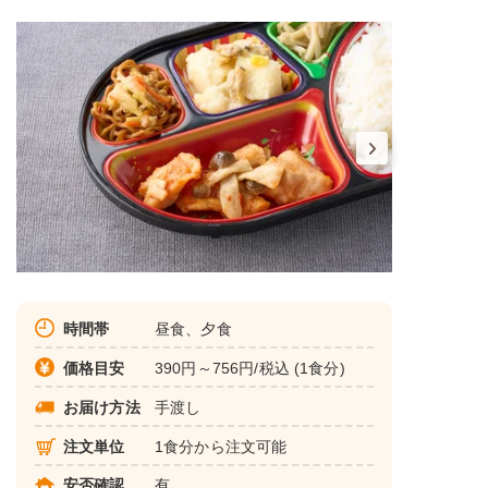
時間帯
昼食、夕食
価格目安
390円～756円/税込 (1食分)
お届け方法
手渡し
注文単位
1食分から注文可能
安否確認
有