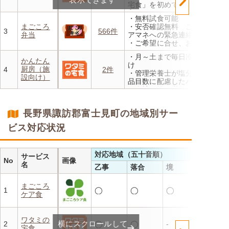
宅食」を初めて利用される
方、または6か月以上利用を
・無料試食可能
お休みされている方が対象と
まごころ
・安否確認無料 ご家族やケ
なります。※「好い日のおか
3
566件
弁当
アマネへの緊急連絡が可能
ず」「好い日の御膳」は対象
・ご希望に合せ、お粥、刻み
外
食、アレルギーに無料対応
・香り、風味、食感が楽しめ
・月～土まで毎日冷蔵でお届
・1回だけ、1食だけのご注文
かんたん
るよう冷蔵でお届け
け
もOK
厨房（施
4
2件
・日替わりの献立を週1日か
・管理栄養士が塩分カロリー
設向け）
らご利用可能
品目数に配慮したパック惣菜
・自社工場で厳格な安全基準
のもと製造
・施設の人手不足やコスト削
長野県諏訪郡富士見町の地域別サー
減を実現！温めるだけで簡単
ビス対応状況
対応地域（五十音順）
サービス
No
画像
名
乙事
落合
境
まごころ
1
◯
◯
◯
ケア食
ワタミの
横にスクロールして
2
◯
◯
-
宅食