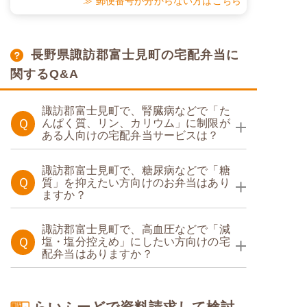
≫ 郵便番号が分からない方はこちら
長野県諏訪郡富士見町の宅配弁当に
関するQ&A
諏訪郡富士見町で、腎臓病などで「た
Ｑ
んぱく質、リン、カリウム」に制限が
ある人向けの宅配弁当サービスは？
たんぱく調整食
諏訪郡富士見町で、糖尿病などで「糖
Ｑ
質」を抑えたい方向けのお弁当はあり
ますか？
たんぱく調整食
糖質カロリー調整食
諏訪郡富士見町で、高血圧などで「減
Ｑ
塩・塩分控えめ」にしたい方向けの宅
配弁当はありますか？
塩分制限食
糖質制限食
らいふーどで資料請求して検討