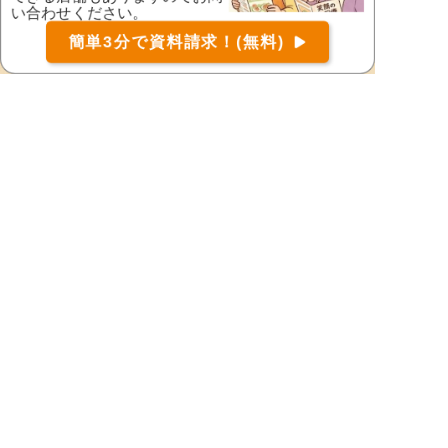
い合わせください。
下伊那郡天龍村
下伊那郡豊丘村
お届け可能な宅配弁当の資料を一括で請求
（無料）
簡単3分で資料請求！(無料)
下伊那郡根羽村
下伊那郡平谷村
〒
検索
下伊那郡松川町
下伊那郡泰阜村
下高井郡木島平村
下高井郡野沢温泉村
下高井郡山ノ内町
下水内郡栄村
須坂市
諏訪郡下諏訪町
諏訪郡原村
諏訪郡富士見町
諏訪市
小県郡青木村
小県郡長和町
千曲市
茅野市
東御市
中野市
長野市
埴科郡坂城町
東筑摩郡朝日村
東筑摩郡生坂村
東筑摩郡麻績村
東筑摩郡筑北村
東筑摩郡山形村