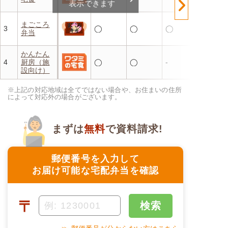
表示できます
まごころ
3
◯
◯
◯
弁当
かんたん
4
厨房（施
◯
◯
-
設向け）
※上記の対応地域は全てではない場合や、お住まいの住所
によって対応外の場合がございます。
まずは
無料
で資料請求!
郵便番号を入力して
お届け可能な宅配弁当を確認
〒
検索