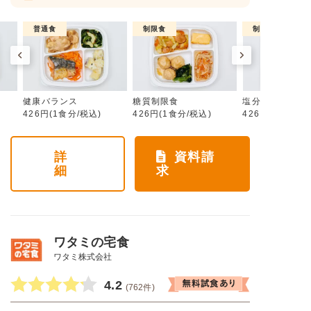
普通食
制限食
制限食
健康バランス
糖質制限食
塩分制限食
426円(1食分/税込)
426円(1食分/税込)
426円(1食分/税
詳
資料請
細
求
ワタミの宅食
ワタミ株式会社
4.2
(762件)