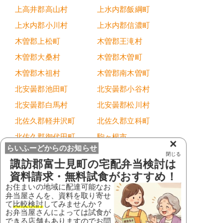
上高井郡高山村
上水内郡飯綱町
上水内郡小川村
上水内郡信濃町
木曽郡上松町
木曽郡王滝村
木曽郡大桑村
木曽郡木曽町
木曽郡木祖村
木曽郡南木曽町
北安曇郡池田町
北安曇郡小谷村
北安曇郡白馬村
北安曇郡松川村
北佐久郡軽井沢町
北佐久郡立科町
北佐久郡御代田町
駒ヶ根市
×
らいふーどからのお知らせ
小諸市
佐久市
閉じる
諏訪郡富士見町
の宅配弁当検討は
塩尻市
下伊那郡阿智村
資料請求・無料試食がおすすめ！
下伊那郡阿南町
下伊那郡売木村
お住まいの地域に配達可能なお
弁当屋さんを、資料を取り寄せ
下伊那郡大鹿村
下伊那郡下條村
て
比較検討
してみませんか？
お弁当屋さんによっては試食が
下伊那郡喬木村
下伊那郡高森町
できる店舗もありますのでお問