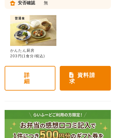
安否確認
無
普通食
かんたん厨房
203円(1食分/税込)
詳
資料請
細
求