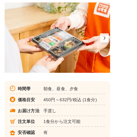
時間帯
朝食、昼食、夕食
価格目安
450円～632円/税込 (1食分)
お届け方法
手渡し
注文単位
1食分から注文可能
安否確認
有