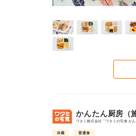
質制限食
塩分制限食
たんぱく調整食
6円(1食分/税込)
426円(1食分/税込)
426円(1食分/税込)
かんたん厨房（
ワタミ株式会社「ワタミの宅食 か
冷蔵
普通食