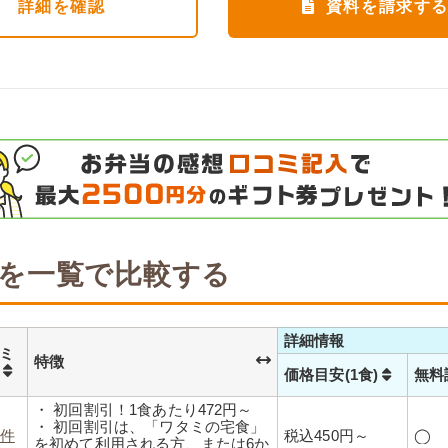
詳細
を確認
資料を請求す
を一覧で比較する
詳細情報
ミ
特徴
数
価格目安(1食)
無料
・ 初回割引！1食あたり472円～
・ 初回割引は、「ワタミの宅食」
2件
税込450円～
◯
を初めて利用される方、または6か