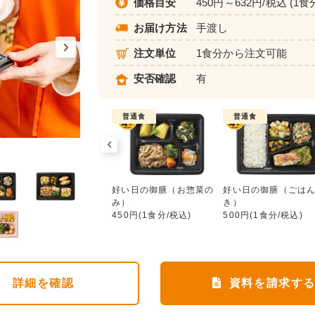
価格目安
450円～632円/税込 (1食
お届け方法
手渡し
注文単位
1食分から注文可能
安否確認
有
普通食
普通食
普通食
好い日の御膳（お惣菜のみ）
ワタミdeおいしい健康
好い日の御膳（お惣菜の
好い日の御膳（ごは
552円(1食分/税込)
み）
き）
450円(1食分/税込)
500円(1食分/税込)
詳細
を確認
資料を請求す