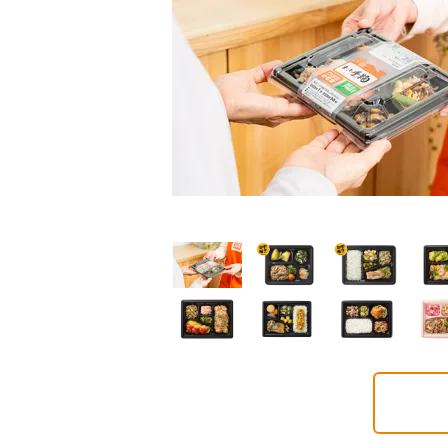
普通食
普通食
普通食
ごころダブル
まごころ御膳
まごころ小箱
2円(1食分/税込)
568円(1食分/税込)
496円(1食分/税込)