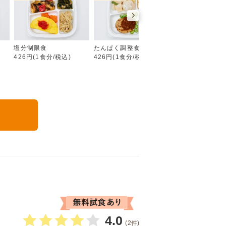
糖質制限食
塩分制限食
たんぱく調整食
カロリー調整食
426円(1食分/税込)
426円(1食分/税込)
426円(1食分/税込
る
4.0
(2件)