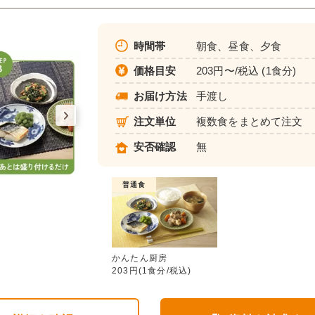
時間帯
朝食、昼食、夕食
価格目安
203円〜/税込 (1食分)
お届け方法
手渡し
注文単位
複数食をまとめて注文
安否確認
無
普通食
かんたん厨房
かんたん厨房
203円(1食分/税込)