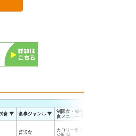
る
お届
制限食・栄養調整
試食
食事ジャンル
温度帯
対応
食メニュー
全国
カロリー制限、塩
普通食
冷蔵
秋田
分制限