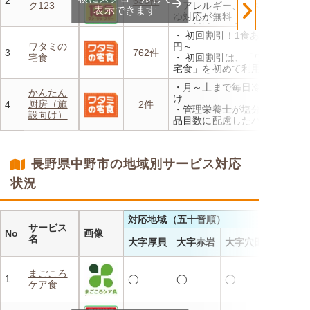
2
636件
ク123
・アレルギー、きざみ、おか
んと20％OFF！
表示できます
ゆ対応が無料
・無料試食・安否確認・朝食
・ 初回割引！1食あたり472
対応あり
ワタミの
円～
3
762件
宅食
・ 初回割引は、「ワタミの
宅食」を初めて利用される
方、または6か月以上利用を
・月～土まで毎日冷蔵でお届
お休みされている方が対象と
かんたん
け
なります。※「好い日のおか
厨房（施
4
2件
・管理栄養士が塩分カロリー
ず」「好い日の御膳」は対象
設向け）
品目数に配慮したパック惣菜
外
・自社工場で厳格な安全基準
・香り、風味、食感が楽しめ
のもと製造
るよう冷蔵でお届け
・施設の人手不足やコスト削
・日替わりの献立を週1日か
長野県中野市の地域別サービス対応
減を実現！温めるだけで簡単
らご利用可能
状況
対応地域（五十音順）
サービス
No
画像
名
大字厚貝
大字赤岩
大字穴田
まごころ
1
◯
◯
◯
ケア食