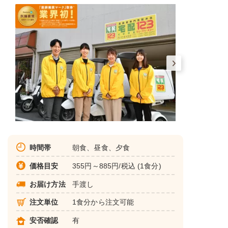
時間帯
朝食、昼食、夕食
価格目安
355円～885円/税込 (1食分)
お届け方法
手渡し
注文単位
1食分から注文可能
安否確認
有