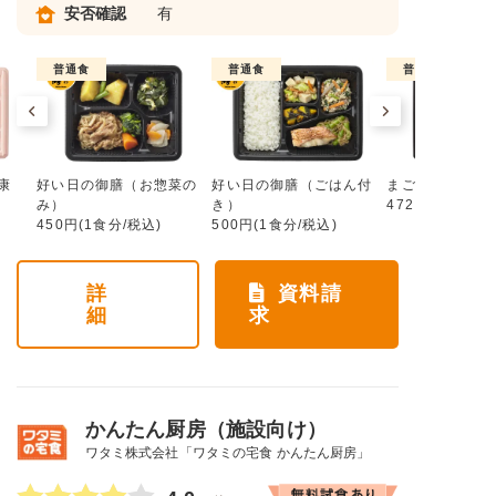
安否確認
有
普通食
普通食
普通食
康
好い日の御膳（お惣菜の
好い日の御膳（ごはん付
まごころ手鞠
み）
き）
472円(1食分/税
450円(1食分/税込)
500円(1食分/税込)
詳
資料請
細
求
かんたん厨房（施設向け）
ワタミ株式会社「ワタミの宅食 かんたん厨房」