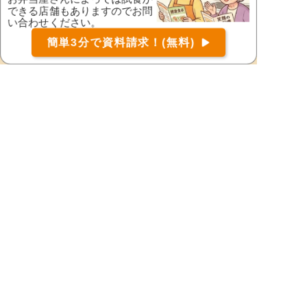
下伊那郡喬木村
下伊那郡高森町
できる店舗もありますのでお問
い合わせください。
下伊那郡天龍村
下伊那郡豊丘村
お届け可能な宅配弁当の資料を一括で請求
（無料）
簡単3分で資料請求！(無料)
〒
下伊那郡根羽村
下伊那郡平谷村
検索
下伊那郡松川町
下伊那郡泰阜村
下高井郡木島平村
下高井郡野沢温泉村
下高井郡山ノ内町
下水内郡栄村
須坂市
諏訪郡下諏訪町
諏訪郡原村
諏訪郡富士見町
諏訪市
小県郡青木村
小県郡長和町
千曲市
茅野市
東御市
中野市
長野市
埴科郡坂城町
東筑摩郡朝日村
東筑摩郡生坂村
東筑摩郡麻績村