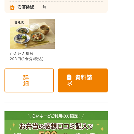
安否確認
無
普通食
かんたん厨房
203円(1食分/税込)
詳
資料請
細
求