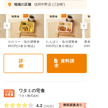
地域の店舗
信州中野店
(三好町)
制限食
制限食
制限食
カロリー・塩分調整食
たんぱく・塩分調整食
透析食
885円(1食分/税込)
885円(1食分/税込)
885円(1食分/税
詳
資料請
細
求
ワタミの宅食
ワタミ株式会社
4.2
(762件)