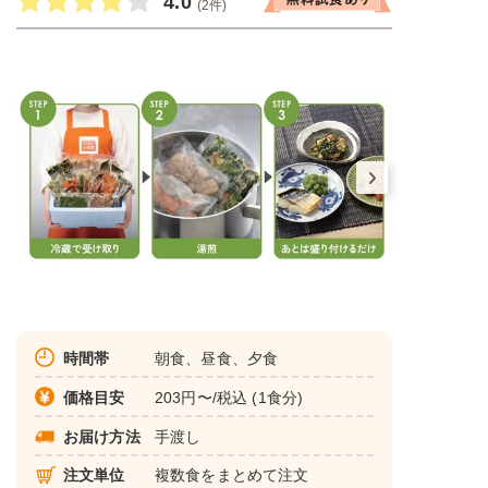
4.0
(2件)
時間帯
朝食、昼食、夕食
価格目安
203円〜/税込 (1食分)
お届け方法
手渡し
注文単位
複数食をまとめて注文