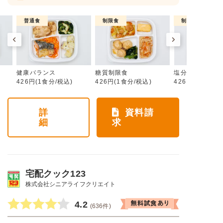
普通食
制限食
制限食
健康バランス
糖質制限食
塩分制限食
426円(1食分/税込)
426円(1食分/税込)
426円(1食分/税
詳
資料請
細
求
宅配クック123
株式会社シニアライフクリエイト
4.2
(636件)