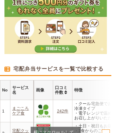
宅配弁当サービスを一覧で比較する
サービス
口コミ
No
画像
特徴
名
件数
・クール宅急便でお届けする
まごころ
冷凍タイプ
1
242件
ケア食
・電子レンジで温めるだけで
お召し上がりいただけます
・メニューの組み合わせは管
・土日・祝日もお届け
理栄養士にお任せ
宅配クッ
・1食からのご注文もOK
横にスクロールして
・定期は通常価格と比べてな