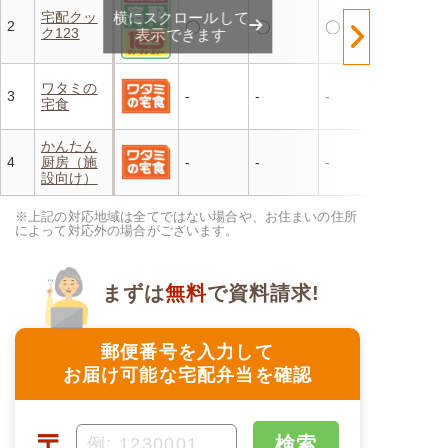
宅配クッ
横にスクロールして
2
◯
◯
◯
ク123
表示できます
ワタミの
3
-
-
-
宅食
かんたん
4
厨房（施
-
-
-
設向け）
※上記の対応地域は全てではない場合や、お住まいの住所
によって対応外の場合がございます。
まずは
無料
で資料請求!
郵便番号を入力して
お届け可能な宅配弁当を確認
〒
検索