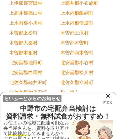
上伊那郡宮田村
上高井郡小布施町
上高井郡高山村
上水内郡飯綱町
上水内郡小川村
上水内郡信濃町
木曽郡上松町
木曽郡王滝村
木曽郡大桑村
木曽郡木曽町
木曽郡木祖村
木曽郡南木曽町
北安曇郡池田町
北安曇郡小谷村
北安曇郡白馬村
北安曇郡松川村
北佐久郡軽井沢町
北佐久郡立科町
北佐久郡御代田町
駒ヶ根市
×
らいふーどからのお知らせ
小諸市
佐久市
閉じる
中野市
の宅配弁当検討は
塩尻市
下伊那郡阿智村
資料請求・無料試食がおすすめ！
下伊那郡阿南町
下伊那郡売木村
お住まいの地域に配達可能なお
弁当屋さんを、資料を取り寄せ
下伊那郡大鹿村
下伊那郡下條村
て
比較検討
してみませんか？
お弁当屋さんによっては試食が