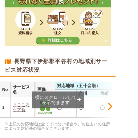
長野県下伊那郡平谷村の地域別サー
ビス対応状況
対応地域（五十音順）
サービス
No
画像
名
合川
旭町
横にスクロールして
表示できます
まごころ
1
◯
◯
◯
ケア食
※上記の対応地域は全てではない場合や、お住まいの住所
によって対応外の場合がございます。