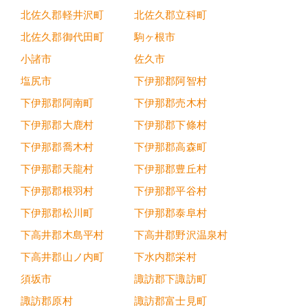
北佐久郡軽井沢町
北佐久郡立科町
北佐久郡御代田町
駒ヶ根市
小諸市
佐久市
塩尻市
下伊那郡阿智村
下伊那郡阿南町
下伊那郡売木村
下伊那郡大鹿村
下伊那郡下條村
下伊那郡喬木村
下伊那郡高森町
下伊那郡天龍村
下伊那郡豊丘村
下伊那郡根羽村
下伊那郡平谷村
下伊那郡松川町
下伊那郡泰阜村
下高井郡木島平村
下高井郡野沢温泉村
下高井郡山ノ内町
下水内郡栄村
須坂市
諏訪郡下諏訪町
諏訪郡原村
諏訪郡富士見町