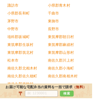
諏訪市
小県郡青木村
小県郡長和町
千曲市
茅野市
東御市
中野市
長野市
埴科郡坂城町
東筑摩郡朝日村
東筑摩郡生坂村
東筑摩郡麻績村
東筑摩郡筑北村
東筑摩郡山形村
松本市
南佐久郡川上村
南佐久郡北相木村
南佐久郡小海町
南佐久郡佐久穂町
南佐久郡南相木村
南佐久郡南牧村
お届け可能な宅配弁当の資料を一括で請求
（無料）
〒
検索
都道府県から宅配弁当を探す
北海道・東北地方