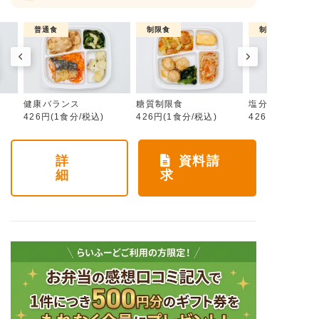
普通食
制限食
制限食
健康バランス
糖質制限食
塩分制限食
426円(1食分/税込)
426円(1食分/税込)
426円(1食分/税
詳
資料請
細
求