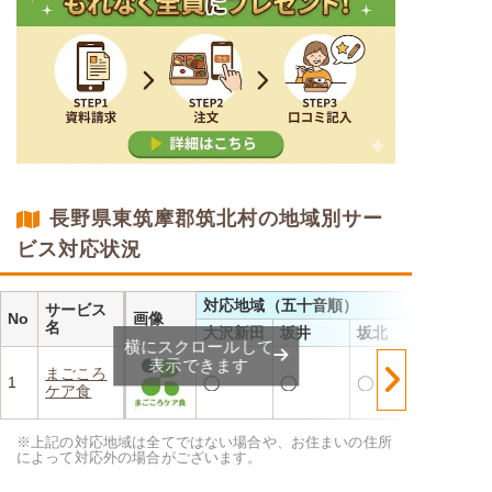
長野県東筑摩郡筑北村の地域別サー
ビス対応状況
対応地域（五十音順）
サービス
No
画像
名
大沢新田
坂井
坂北
横にスクロールして
表示できます
まごころ
1
◯
◯
◯
ケア食
※上記の対応地域は全てではない場合や、お住まいの住所
によって対応外の場合がございます。