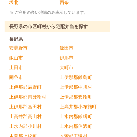
坂北
西条
※ ご利用の多い地域のみ表示しています。
長野県の市区町村から宅配弁当を探す
長野県
安曇野市
飯田市
飯山市
伊那市
上田市
大町市
岡谷市
上伊那郡飯島町
上伊那郡辰野町
上伊那郡中川村
上伊那郡南箕輪村
上伊那郡箕輪町
上伊那郡宮田村
上高井郡小布施町
上高井郡高山村
上水内郡飯綱町
上水内郡小川村
上水内郡信濃町
木曽郡上松町
木曽郡王滝村