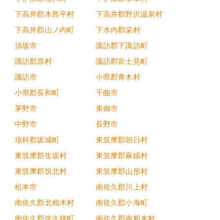
下高井郡木島平村
下高井郡野沢温泉村
下高井郡山ノ内町
下水内郡栄村
須坂市
諏訪郡下諏訪町
諏訪郡原村
諏訪郡富士見町
諏訪市
小県郡青木村
小県郡長和町
千曲市
茅野市
東御市
中野市
長野市
埴科郡坂城町
東筑摩郡朝日村
東筑摩郡生坂村
東筑摩郡麻績村
東筑摩郡筑北村
東筑摩郡山形村
松本市
南佐久郡川上村
南佐久郡北相木村
南佐久郡小海町
南佐久郡佐久穂町
南佐久郡南相木村