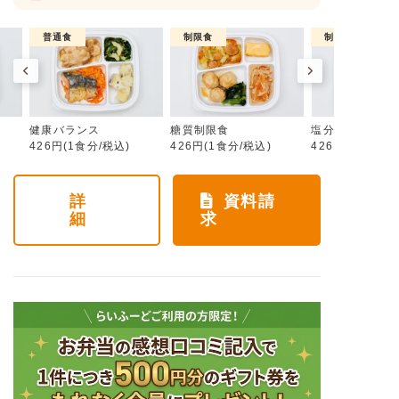
普通食
制限食
制限食
健康バランス
糖質制限食
塩分制限食
426円(1食分/税込)
426円(1食分/税込)
426円(1食分/税
詳
資料請
細
求