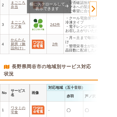
まごころ
・安否確認無料 ご家族やケ
横にスクロールして
なります。※「好い日のおか
2
566件
弁当
アマネへの緊急連絡が可能
ず」「好い日の御膳」は対象
表示できます
・ご希望に合せ、お粥、刻み
外
食、アレルギーに無料対応
・香り、風味、食感が楽しめ
・クール宅急便でお届けする
・1回だけ、1食だけのご注文
るよう冷蔵でお届け
まごころ
冷凍タイプ
もOK
3
242件
・日替わりの献立を週1日か
ケア食
・電子レンジで温めるだけで
らご利用可能
お召し上がりいただけます
・メニューの組み合わせは管
・月～土まで毎日冷蔵でお届
理栄養士にお任せ
かんたん
け
・定期は通常価格と比べてな
厨房（施
4
2件
・管理栄養士が塩分カロリー
んと20％OFF！
設向け）
品目数に配慮したパック惣菜
・自社工場で厳格な安全基準
のもと製造
・施設の人手不足やコスト削
長野県岡谷市の地域別サービス対応
減を実現！温めるだけで簡単
状況
対応地域（五十音順）
サービス
No
画像
名
赤羽
芦ノ沢
ワタミの
1
-
◯
◯
宅食