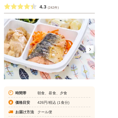
4.3
(242件)
時間帯
朝食、昼食、夕食
価格目安
426円/税込 (1食分)
お届け方法
クール便