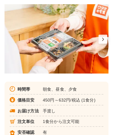
時間帯
朝食、昼食、夕食
価格目安
450円～632円/税込 (1食分)
お届け方法
手渡し
注文単位
1食分から注文可能
安否確認
有