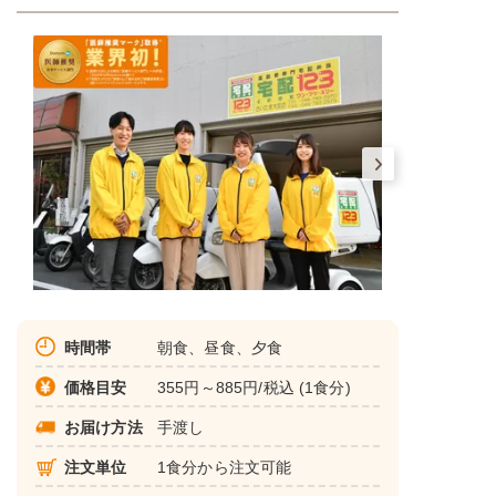
時間帯
朝食、昼食、夕食
価格目安
355円～885円/税込 (1食分)
お届け方法
手渡し
注文単位
1食分から注文可能