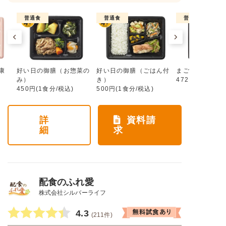
普通食
普通食
普通食
康
好い日の御膳（お惣菜の
好い日の御膳（ごはん付
まごころ手鞠
み）
き）
472円(1食分/税
450円(1食分/税込)
500円(1食分/税込)
詳
資料請
細
求
配食のふれ愛
株式会社シルバーライフ
4.3
(211件)