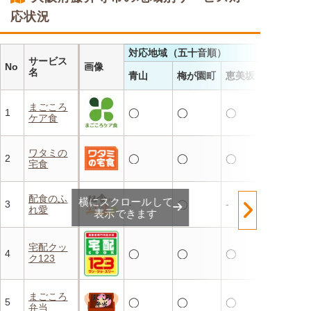
応状況
対応地域（五十音順）
サービス
No
画像
名
青山
梅が園町
恵美坂
まごころ
1
◯
◯
◯
ケア食
ワタミの
2
◯
◯
◯
宅食
配食のふ
横にスクロールして
3
-
◯
-
れ愛
表示できます
宅配クッ
4
◯
◯
◯
ク123
まごころ
5
◯
◯
◯
弁当