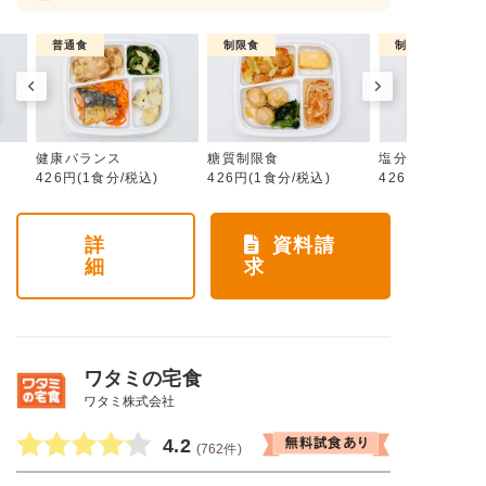
普通食
制限食
制限食
健康バランス
糖質制限食
塩分制限食
426円(1食分/税込)
426円(1食分/税込)
426円(1食分/税
詳
資料請
細
求
ワタミの宅食
ワタミ株式会社
4.2
(762件)