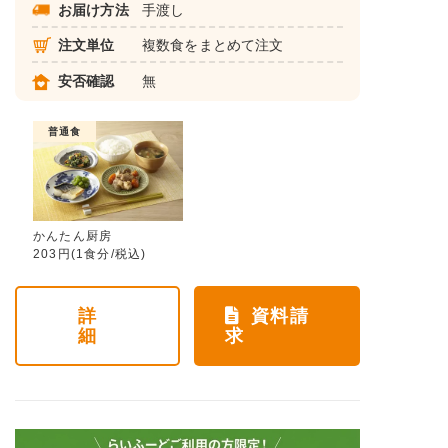
お届け方法
手渡し
注文単位
複数食をまとめて注文
安否確認
無
普通食
かんたん厨房
203円(1食分/税込)
詳
資料請
細
求