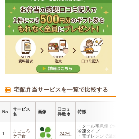
宅配弁当サービスを一覧で比較する
サービス
口コミ
No
画像
特徴
名
件数
・クール宅急便でお届けする
まごころ
冷凍タイプ
1
242件
ケア食
・電子レンジで温めるだけで