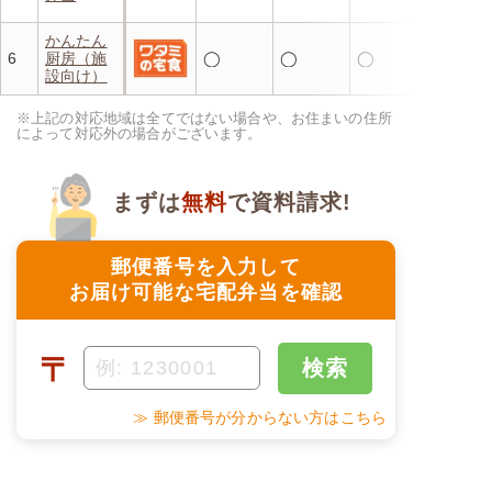
かんたん
6
厨房（施
◯
◯
◯
設向け）
※上記の対応地域は全てではない場合や、お住まいの住所
によって対応外の場合がございます。
まずは
無料
で資料請求!
郵便番号を入力して
お届け可能な宅配弁当を確認
〒
検索
≫ 郵便番号が分からない方はこちら