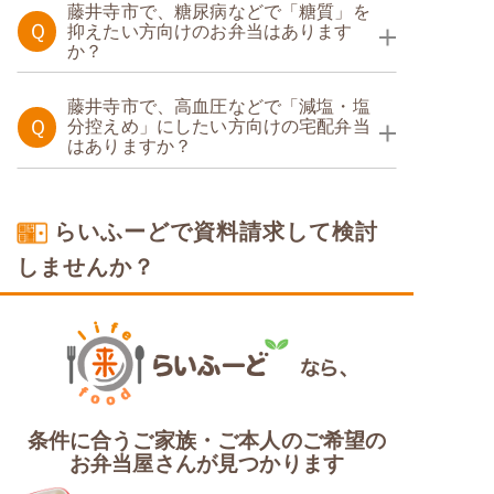
藤井寺市で、糖尿病などで「糖質」を
Ｑ
抑えたい方向けのお弁当はあります
か？
たんぱく調整食
糖質カロリー調整食
藤井寺市で、高血圧などで「減塩・塩
Ｑ
分控えめ」にしたい方向けの宅配弁当
たんぱく調整食
はありますか？
塩分制限食
糖質カロリー調整食
らいふーどで資料請求して検討
しませんか？
カロリー・塩分調整食
糖質制限食
条件に合うご家族・ご本人のご希望の
お弁当屋さんが見つかります