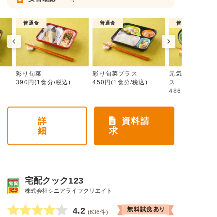
普通食
普通食
普通食
彩り旬菜
彩り旬菜プラス
元気旬菜・元気
390円(1食分/税込)
450円(1食分/税込)
ス
486円(1食分/税
詳
資料請
細
求
宅配クック123
株式会社シニアライフクリエイト
4.2
(636件)