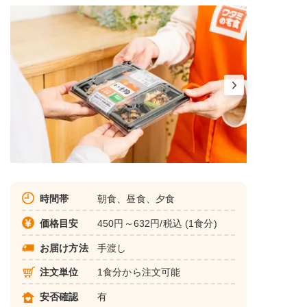
時間帯
朝食、昼食、夕食
価格目安
450円～632円/税込 (1食分)
お届け方法
手渡し
注文単位
1食分から注文可能
安否確認
有