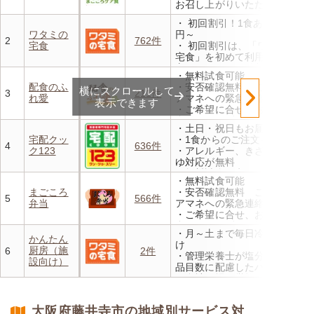
お召し上がりいただけます
・メニューの組み合わせは管
・ 初回割引！1食あたり472
理栄養士にお任せ
ワタミの
円～
・定期は通常価格と比べてな
2
762件
宅食
・ 初回割引は、「ワタミの
んと20％OFF！
宅食」を初めて利用される
方、または6か月以上利用を
・無料試食可能
お休みされている方が対象と
配食のふ
・安否確認無料 ご家族やケ
横にスクロールして
なります。※「好い日のおか
3
211件
れ愛
アマネへの緊急連絡が可能
ず」「好い日の御膳」は対象
表示できます
・ご希望に合せ、お粥、刻み
外
食、アレルギーに無料対応
・香り、風味、食感が楽しめ
・土日・祝日もお届け
・1回だけ、1食だけのご注文
るよう冷蔵でお届け
宅配クッ
・1食からのご注文もOK
もOK
4
636件
・日替わりの献立を週1日か
ク123
・アレルギー、きざみ、おか
らご利用可能
ゆ対応が無料
・無料試食・安否確認・朝食
・無料試食可能
対応あり
まごころ
・安否確認無料 ご家族やケ
5
566件
弁当
アマネへの緊急連絡が可能
・ご希望に合せ、お粥、刻み
食、アレルギーに無料対応
・月～土まで毎日冷蔵でお届
・1回だけ、1食だけのご注文
かんたん
け
もOK
厨房（施
6
2件
・管理栄養士が塩分カロリー
設向け）
品目数に配慮したパック惣菜
・自社工場で厳格な安全基準
のもと製造
・施設の人手不足やコスト削
大阪府藤井寺市の地域別サービス対
減を実現！温めるだけで簡単