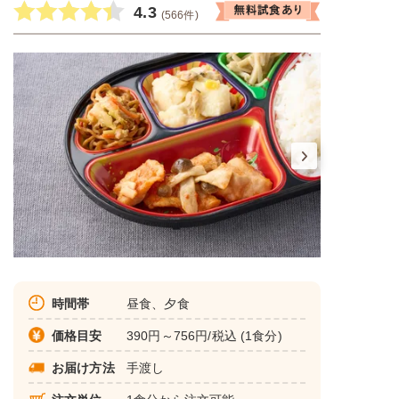
4.3
(566件)
時間帯
昼食、夕食
価格目安
390円～756円/税込 (1食分)
お届け方法
手渡し