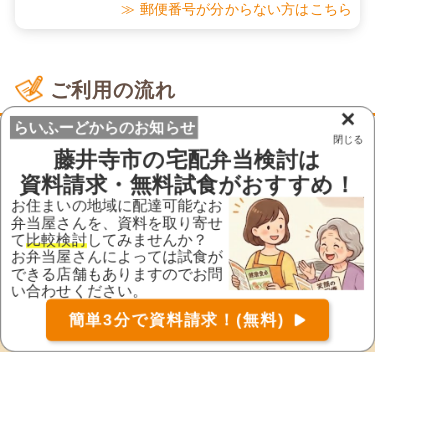
≫ 郵便番号が分からない方はこちら
ご利用の流れ
×
らいふーどからのお知らせ
閉じる
藤井寺市
の宅配弁当検討は
資料請求・無料試食がおすすめ！
お住まいの地域に配達可能なお
弁当屋さんを、資料を取り寄せ
て
比較検討
してみませんか？
お弁当屋さんによっては試食が
できる店舗もありますのでお問
い合わせください。
お届け可能な宅配弁当の資料を一括で請求
（無料）
簡単3分で資料請求！(無料)
〒
検索
1.
資料請求
らいふーどでお弁当を召し上がる方のお住いの地域
に対応したお弁当屋さんを探して資料請求(1分)