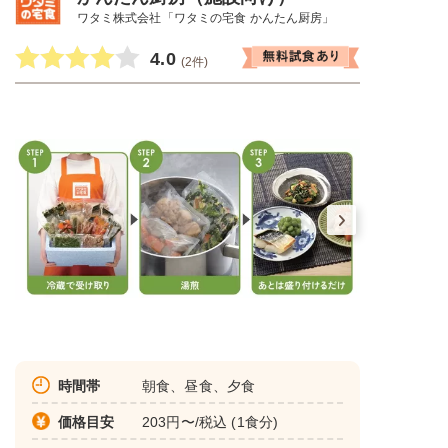
ワタミ株式会社「ワタミの宅食 かんたん厨房」
4.0
(2件)
時間帯
朝食、昼食、夕食
価格目安
203円〜/税込 (1食分)