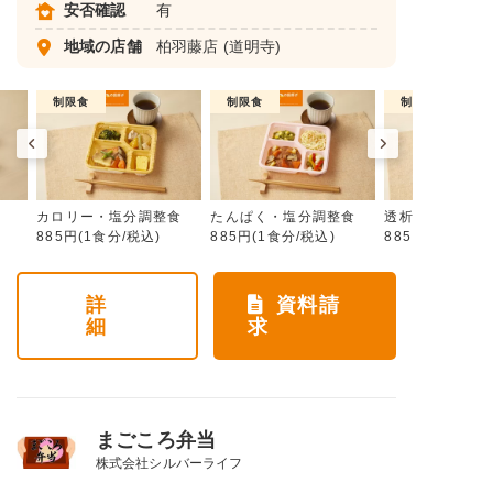
安否確認
有
地域の店舗
柏羽藤店
(道明寺)
制限食
制限食
制限食
カロリー・塩分調整食
たんぱく・塩分調整食
透析食
885円(1食分/税込)
885円(1食分/税込)
885円(1食分/税
詳
資料請
細
求
まごころ弁当
株式会社シルバーライフ