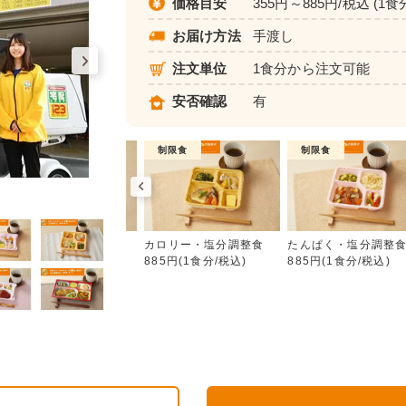
価格目安
355円～885円/税込 (1食
お届け方法
手渡し
注文単位
1食分から注文可能
安否確認
有
普通食
制限食
制限食
カロリー・塩分調整食
朝食（パンセット）
カロリー・塩分調整食
たんぱく・塩分調整
355円(1食分/税込)
885円(1食分/税込)
885円(1食分/税込)