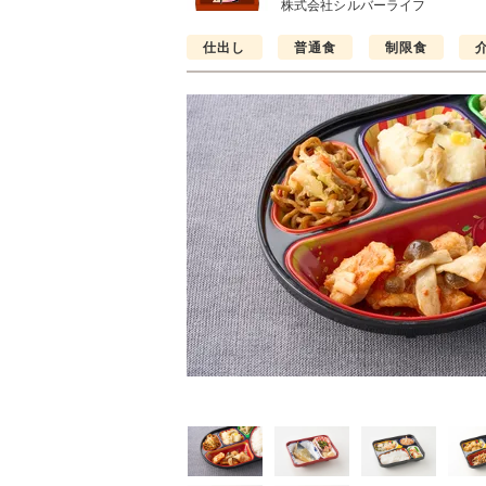
株式会社シルバーライフ
仕出し
普通食
制限食
普通食
制限食
制限食