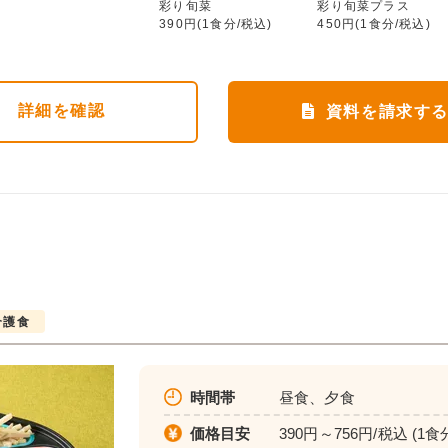
ムース食
彩り旬菜
彩り旬菜プラス
583円(1食分/税込)
390円(1食分/税込)
450円(1食分/税込)
詳細
を確認
資料を請求す
介護食
時間帯
昼食、夕食
価格目安
390円～756円/税込 (1食