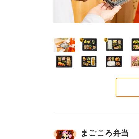
普通食
普通食
普通食
ごころダブル
まごころ御膳
まごころ小箱
2円(1食分/税込)
568円(1食分/税込)
496円(1食分/税込)
まごころ弁当