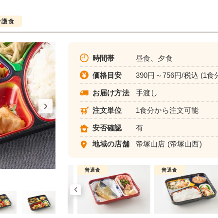
介護食
時間帯
昼食、夕食
価格目安
390円～756円/税込 (1食
お届け方法
手渡し
注文単位
1食分から注文可能
安否確認
有
地域の店舗
帝塚山店
(帝塚山西)
介護食
普通食
普通食
彩り旬菜