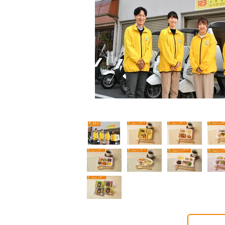
普通食
普通食
普通食
通食
幸たんぱく食
健康ボリューム食
5円(1食分/税込)
724円(1食分/税込)
788円(1食分/税込)