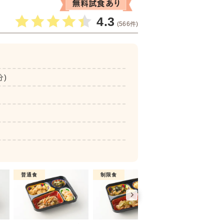
4.3
(566件)
分)
普通食
制限食
制限食
彩り旬菜プラス