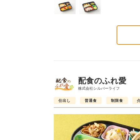
気旬菜・元気旬菜プラ
糖質カロリー調整食
たんぱく調整食
648円(1食分/税込)
756円(1食分/税込)
6円(1食分/税込)
配食のふれ愛
株式会社シルバーライフ
仕出し
普通食
制限食