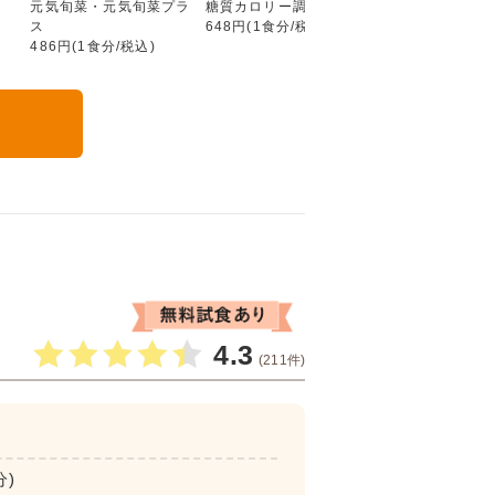
元気旬菜・元気旬菜プラ
糖質カロリー調整食
たんぱく調整食
ス
648円(1食分/税込)
756円(1食分/税込
486円(1食分/税込)
る
4.3
(211件)
分)