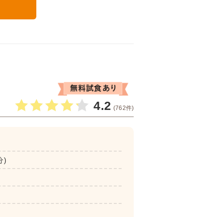
る
4.2
(762件)
分)