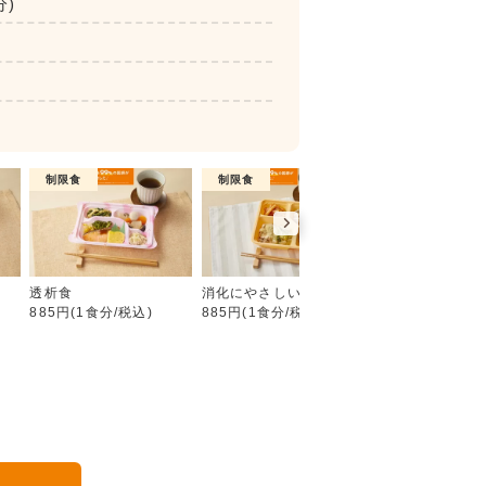
分)
制限食
制限食
介護食
たんぱく・塩分調整食
食
透析食
消化にやさしい食
やわらか食
885円(1食分/税込)
885円(1食分/税込)
885円(1食分/税込