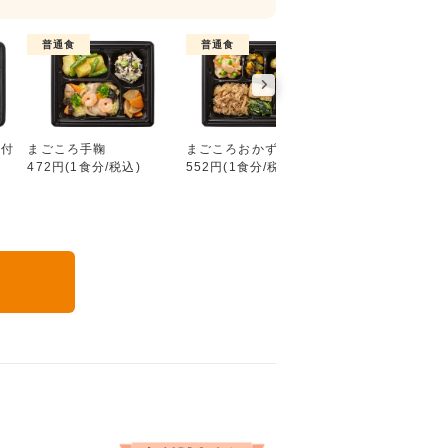
普通食
普通食
普通食
好い日の御膳（ごはん付き）
ん付
まごころ手鞠
まごころおかず
まごころダブル
472円(1食分/税込)
552円(1食分/税込)
632円(1食分/税込
る