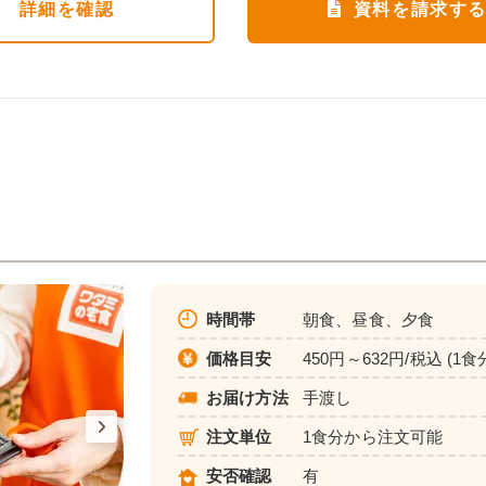
詳細
を確認
資料を請求す
時間帯
朝食、昼食、夕食
価格目安
450円～632円/税込 (1食
お届け方法
手渡し
注文単位
1食分から注文可能
安否確認
有