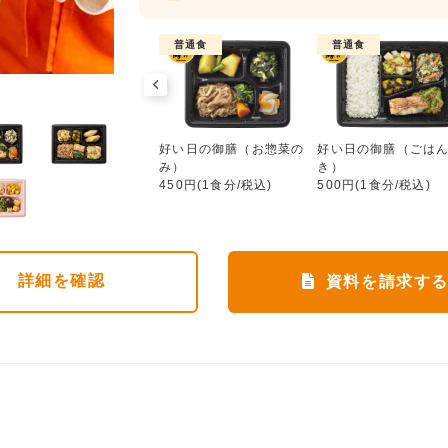
普通食
普通食
普通食
好い日の御膳（お惣菜のみ）
ワタミdeおいしい健康
好い日の御膳（お惣菜の
好い日の御膳（ごは
552円(1食分/税込)
み）
き）
450円(1食分/税込)
500円(1食分/税込)
詳細
を確認
資料を請求す