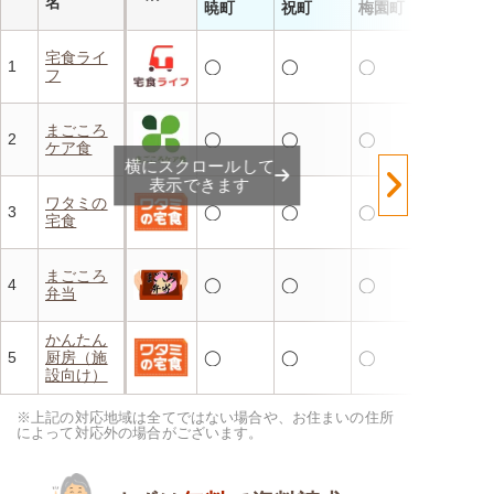
名
暁町
祝町
梅園町
宅食ライ
1
◯
◯
◯
フ
まごころ
2
◯
◯
◯
ケア食
横にスクロールして
表示できます
ワタミの
3
◯
◯
◯
宅食
まごころ
4
◯
◯
◯
弁当
かんたん
5
厨房（施
◯
◯
◯
設向け）
※上記の対応地域は全てではない場合や、お住まいの住所
によって対応外の場合がございます。