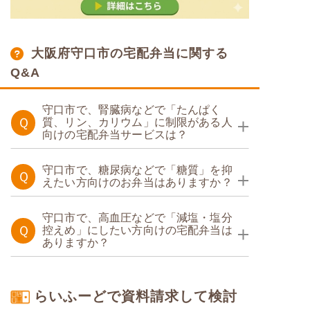
大阪府守口市の宅配弁当に関する
Q&A
守口市で、腎臓病などで「たんぱく
Ｑ
質、リン、カリウム」に制限がある人
向けの宅配弁当サービスは？
たんぱく調整食
守口市で、糖尿病などで「糖質」を抑
Ｑ
えたい方向けのお弁当はありますか？
たんぱく調整食
糖質カロリー調整食
守口市で、高血圧などで「減塩・塩分
Ｑ
控えめ」にしたい方向けの宅配弁当は
ありますか？
塩分制限食
たんぱく調整食
糖質制限食
らいふーどで資料請求して検討