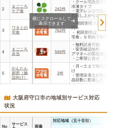
・クール宅急便でお届けする
・1回だけ、1食だけのご注文
まごころ
冷凍タイプ
もOK
2
242件
ケア食
・電子レンジで温めるだけで
お召し上がりいただけます
横にスクロールして
・メニューの組み合わせは管
表示できます
・ 初回割引！1食あたり472
理栄養士にお任せ
ワタミの
円～
・定期は通常価格と比べてな
3
762件
宅食
・ 初回割引は、「ワタミの
んと20％OFF！
宅食」を初めて利用される
方、または6か月以上利用を
・無料試食可能
お休みされている方が対象と
まごころ
・安否確認無料 ご家族やケ
なります。※「好い日のおか
4
566件
弁当
アマネへの緊急連絡が可能
ず」「好い日の御膳」は対象
・ご希望に合せ、お粥、刻み
外
食、アレルギーに無料対応
・香り、風味、食感が楽しめ
・月～土まで毎日冷蔵でお届
・1回だけ、1食だけのご注文
かんたん
るよう冷蔵でお届け
け
もOK
厨房（施
5
2件
・日替わりの献立を週1日か
・管理栄養士が塩分カロリー
設向け）
らご利用可能
品目数に配慮したパック惣菜
・自社工場で厳格な安全基準
のもと製造
・施設の人手不足やコスト削
大阪府守口市の地域別サービス対応
減を実現！温めるだけで簡単
状況
対応地域（五十音順）
サービス
No
画像