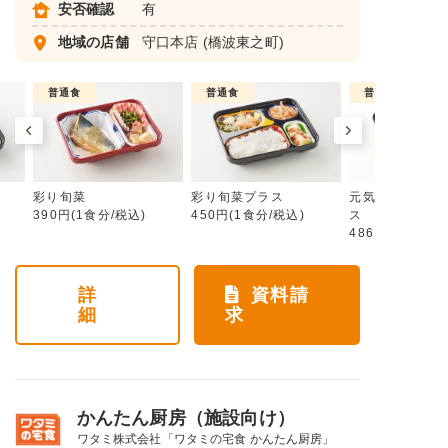
安否確認
有
地域の店舗
守口本店
(橋波東之町)
普通食
普通食
普通食
彩り旬菜
彩り旬菜プラス
元気旬菜・元気
390円(1食分/税込)
450円(1食分/税込)
ス
486円(1食分/税
詳
資料請
細
求
かんたん厨房（施設向け）
ワタミ株式会社「ワタミの宅食 かんたん厨房」