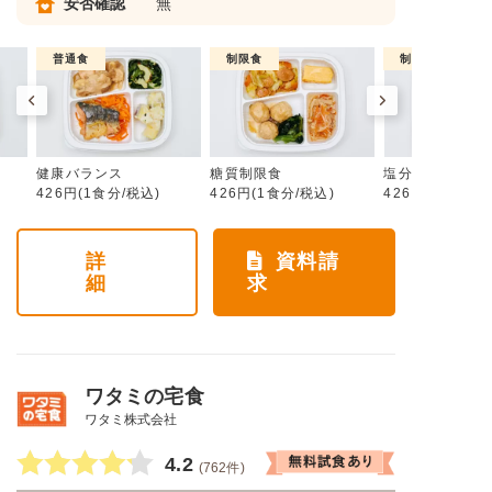
安否確認
無
普通食
制限食
制限食
健康バランス
糖質制限食
塩分制限食
426円(1食分/税込)
426円(1食分/税込)
426円(1食分/税
詳
資料請
細
求
ワタミの宅食
ワタミ株式会社
4.2
(762件)