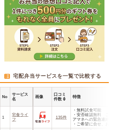
宅配弁当サービスを一覧で比較する
サービス
口コミ
No
画像
特徴
名
件数
・無料試食可能
宅食ライ
・安否確認無料 ご家族やケ
1
135件
フ
アマネへの緊急連絡が可能
・ご希望に合せ、お粥、刻み
食、アレルギーに無料対応