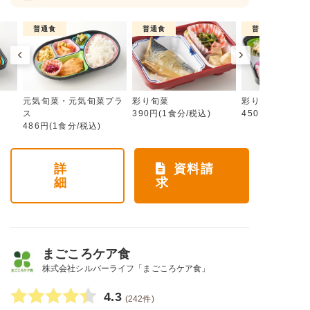
普通食
普通食
普通食
元気旬菜・元気旬菜プラ
彩り旬菜
彩り旬菜プラス
ス
390円(1食分/税込)
450円(1食分/税
486円(1食分/税込)
詳
資料請
細
求
まごころケア食
株式会社シルバーライフ「まごころケア食」
4.3
(242件)