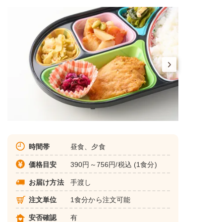
時間帯
昼食、夕食
価格目安
390円～756円/税込 (1食分)
お届け方法
手渡し
注文単位
1食分から注文可能
安否確認
有