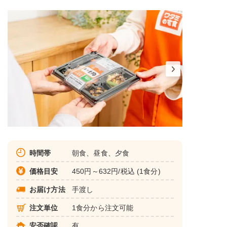
時間帯
朝食、昼食、夕食
価格目安
450円～632円/税込 (1食分)
お届け方法
手渡し
注文単位
1食分から注文可能
安否確認
有