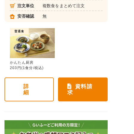
注文単位
複数食をまとめて注文
安否確認
無
普通食
かんたん厨房
203円(1食分/税込)
詳
資料請
細
求