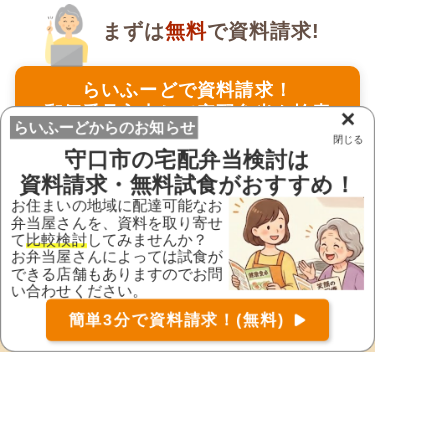
まずは
無料
で資料請求!
らいふーどで資料請求！
郵便番号入力して宅配弁当を検索
×
らいふーどからのお知らせ
閉じる
守口市
の宅配弁当検討は
〒
検索
資料請求・無料試食がおすすめ！
お住まいの地域に配達可能なお
弁当屋さんを、資料を取り寄せ
≫ 郵便番号が分からない方はこちら
て
比較検討
してみませんか？
お弁当屋さんによっては試食が
できる店舗もありますのでお問
い合わせください。
ご利用の流れ
お届け可能な宅配弁当の資料を一括で請求
（無料）
簡単3分で資料請求！(無料)
〒
検索