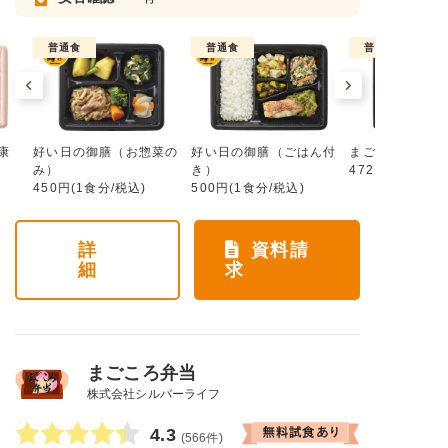
普通食
普通食
普通食
康
好い日の御膳（お惣菜の
好い日の御膳（ごはん付
まごころ手鞠
み）
き）
472円(1食分/税
450円(1食分/税込)
500円(1食分/税込)
詳
資料請
細
求
まごころ弁当
株式会社シルバーライフ
4.3
(566件)