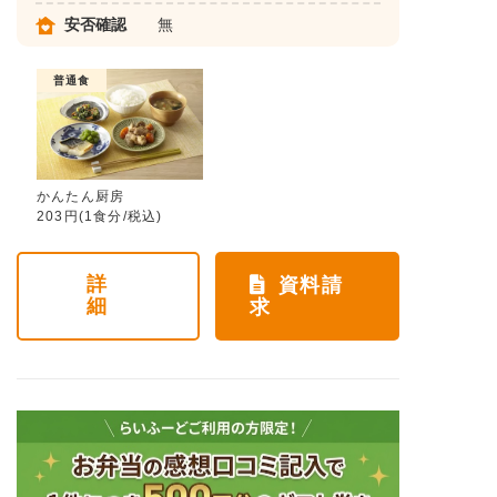
安否確認
無
普通食
かんたん厨房
203円(1食分/税込)
詳
資料請
細
求