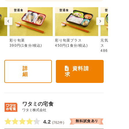
普通食
普通食
普通食
彩り旬菜
彩り旬菜プラス
元気旬菜・元気
390円(1食分/税込)
450円(1食分/税込)
ス
486円(1食分/税
詳
資料請
細
求
ワタミの宅食
ワタミ株式会社
4.2
(762件)