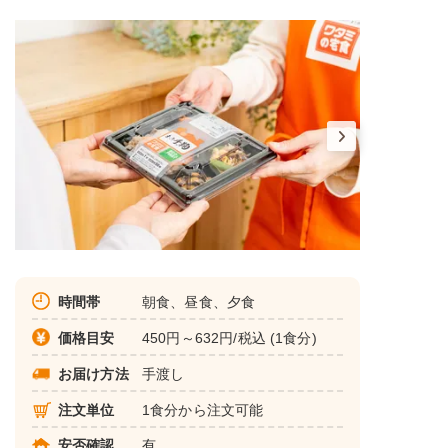
時間帯
朝食、昼食、夕食
価格目安
450円～632円/税込 (1食分)
お届け方法
手渡し
注文単位
1食分から注文可能
安否確認
有