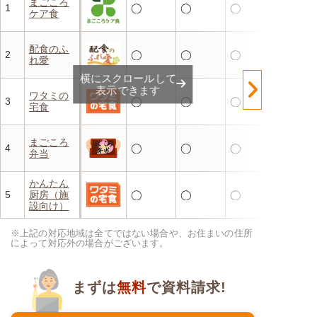
まごころ
1
◯
◯
◯
ケア食
配食のふ
2
◯
◯
◯
れ愛
横にスクロールして
表示できます
ワタミの
3
◯
◯
◯
宅食
まごころ
4
◯
◯
◯
弁当
かんたん
5
厨房（施
◯
◯
◯
設向け）
※上記の対応地域は全てではない場合や、お住まいの住所
によって対応外の場合がございます。
まずは
無料
で資料請求!