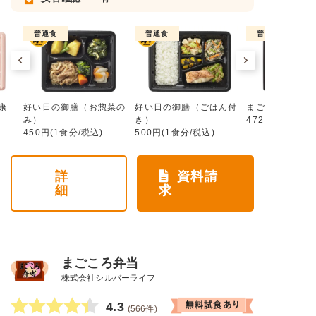
普通食
普通食
普通食
康
好い日の御膳（お惣菜の
好い日の御膳（ごはん付
まごころ手鞠
み）
き）
472円(1食分/税
450円(1食分/税込)
500円(1食分/税込)
詳
資料請
細
求
まごころ弁当
株式会社シルバーライフ
4.3
(566件)