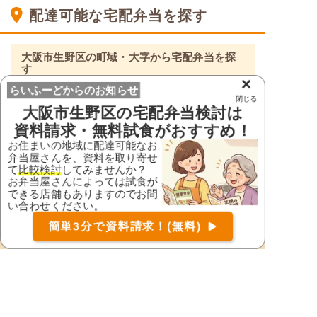
配達可能な宅配弁当を探す
大阪市生野区の町域・大字から宅配弁当を探
す
×
らいふーどからのお知らせ
小路
巽西
閉じる
大阪市生野区
の宅配弁当検討は
桃谷
資料請求・無料試食がおすすめ！
※ ご利用の多い地域のみ表示しています。
お住まいの地域に配達可能なお
弁当屋さんを、資料を取り寄せ
て
比較検討
してみませんか？
大阪府の市区町村から宅配弁当を探す
お弁当屋さんによっては試食が
できる店舗もありますのでお問
大阪府
い合わせください。
お届け可能な宅配弁当の資料を一括で請求
（無料）
池田市
泉大津市
簡単3分で資料請求！(無料)
〒
検索
泉佐野市
和泉市
茨木市
大阪狭山市
大阪市旭区
大阪市阿倍野区
大阪市生野区
大阪市北区