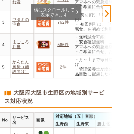
れ愛
アマネへの緊急連絡が可能
んと20％OFF！
・ご希望に合せ、お粥、刻み
横にスクロールして
食、アレルギーに無料対応
表示できます
・ 初回割引！1食あたり472
・1回だけ、1食だけのご注文
ワタミの
円～
もOK
3
762件
宅食
・ 初回割引は、「ワタミの
宅食」を初めて利用される
方、または6か月以上利用を
・無料試食可能
お休みされている方が対象と
まごころ
・安否確認無料 ご家族やケ
なります。※「好い日のおか
4
566件
弁当
アマネへの緊急連絡が可能
ず」「好い日の御膳」は対象
・ご希望に合せ、お粥、刻み
外
食、アレルギーに無料対応
・香り、風味、食感が楽しめ
・月～土まで毎日冷蔵でお届
・1回だけ、1食だけのご注文
かんたん
るよう冷蔵でお届け
け
もOK
厨房（施
5
2件
・日替わりの献立を週1日か
・管理栄養士が塩分カロリー
設向け）
らご利用可能
品目数に配慮したパック惣菜
・自社工場で厳格な安全基準
のもと製造
・施設の人手不足やコスト削
大阪府大阪市生野区の地域別サービ
減を実現！温めるだけで簡単
ス対応状況
対応地域（五十音順）
サービス
No
画像
名
生野西
生野東
勝山北