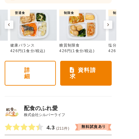
普通食
制限食
制限食
健康バランス
糖質制限食
塩分制限食
426円(1食分/税込)
426円(1食分/税込)
426円(1食分/税
詳
資料請
細
求
配食のふれ愛
株式会社シルバーライフ
4.3
(211件)