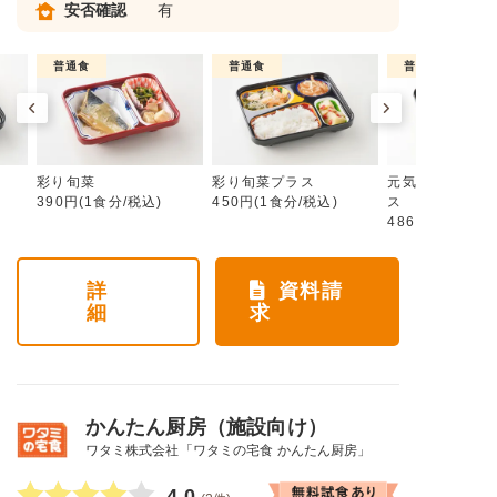
安否確認
有
普通食
普通食
普通食
彩り旬菜
彩り旬菜プラス
元気旬菜・元気
390円(1食分/税込)
450円(1食分/税込)
ス
486円(1食分/税
詳
資料請
細
求
かんたん厨房（施設向け）
ワタミ株式会社「ワタミの宅食 かんたん厨房」
4.0