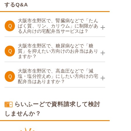
するQ&A
大阪市生野区で、腎臓病などで「たん
Ｑ
ぱく質、リン、カリウム」に制限があ
る人向けの宅配弁当サービスは？
たんぱく調整食
大阪市生野区で、糖尿病などで「糖
Ｑ
質」を抑えたい方向けのお弁当はあり
ますか？
たんぱく調整食
糖質カロリー調整食
大阪市生野区で、高血圧などで「減
Ｑ
塩・塩分控えめ」にしたい方向けの宅
たんぱく調整食
配弁当はありますか？
塩分制限食
糖質カロリー調整食
らいふーどで資料請求して検討
しませんか？
糖質制限食