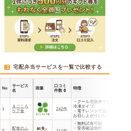
宅配弁当サービスを一覧で比較する
サービス
口コミ
No
画像
特徴
名
件数
・クール宅急便でお届けする
まごころ
冷凍タイプ
1
242件
ケア食
・電子レンジで温めるだけで
お召し上がりいただけます
・メニューの組み合わせは管
・無料試食可能
理栄養士にお任せ
配食のふ
・安否確認無料 ご家族やケ
・定期は通常価格と比べてな
2
211件