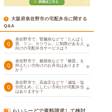
大阪府泉佐野市の宅配弁当に関する
Q&A
泉佐野市で、腎臓病などで「たんぱく
Ｑ
質、リン、カリウム」に制限がある人
向けの宅配弁当サービスは？
たんぱく調整食
泉佐野市で、糖尿病などで「糖質」を
Ｑ
抑えたい方向けのお弁当はあります
か？
たんぱく調整食
糖質カロリー調整食
泉佐野市で、高血圧などで「減塩・塩
Ｑ
分控えめ」にしたい方向けの宅配弁当
はありますか？
たんぱく調整食
塩分制限食
糖質制限食
らいふーどで資料請求して検討