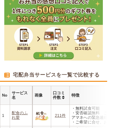
宅配弁当サービスを一覧で比較する
サービス
口コミ
No
画像
特徴
名
件数
・無料試食可能
配食のふ
・安否確認無料 ご家族やケ
1
211件
れ愛
アマネへの緊急連絡が可能
・ご希望に合せ、お粥、刻み
食、アレルギーに無料対応