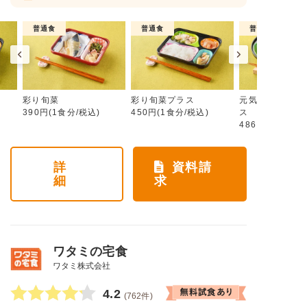
普通食
普通食
普通食
彩り旬菜
彩り旬菜プラス
元気旬菜・元気
390円(1食分/税込)
450円(1食分/税込)
ス
486円(1食分/税
詳
資料請
細
求
ワタミの宅食
ワタミ株式会社
4.2
(762件)