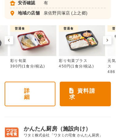
安否確認
有
地域の店舗
泉佐野貝塚店
(上之郷)
普通食
普通食
普通食
彩り旬菜
彩り旬菜プラス
元気旬菜・元気
390円(1食分/税込)
450円(1食分/税込)
ス
486円(1食分/税
詳
資料請
細
求
かんたん厨房（施設向け）
ワタミ株式会社「ワタミの宅食 かんたん厨房」