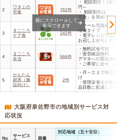
・ 初回割引！1食あたり472
・1回だけ、1食だけのご注文
ワタミの
円～
もOK
2
762件
宅食
・ 初回割引は、「ワタミの
宅食」を初めて利用される
横にスクロールして
方、または6か月以上利用を
表示できます
・クール宅急便でお届けする
お休みされている方が対象と
まごころ
冷凍タイプ
なります。※「好い日のおか
3
242件
ケア食
・電子レンジで温めるだけで
ず」「好い日の御膳」は対象
お召し上がりいただけます
外
・メニューの組み合わせは管
・香り、風味、食感が楽しめ
・無料試食可能
理栄養士にお任せ
るよう冷蔵でお届け
まごころ
・安否確認無料 ご家族やケ
・定期は通常価格と比べてな
4
566件
・日替わりの献立を週1日か
弁当
アマネへの緊急連絡が可能
んと20％OFF！
らご利用可能
・ご希望に合せ、お粥、刻み
食、アレルギーに無料対応
・月～土まで毎日冷蔵でお届
・1回だけ、1食だけのご注文
かんたん
け
もOK
厨房（施
5
2件
・管理栄養士が塩分カロリー
設向け）
品目数に配慮したパック惣菜
・自社工場で厳格な安全基準
のもと製造
・施設の人手不足やコスト削
大阪府泉佐野市の地域別サービス対
減を実現！温めるだけで簡単
応状況
対応地域（五十音順）
サービス
No
画像