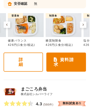
安否確認
無
普通食
制限食
制限食
健康バランス
糖質制限食
塩分制限食
426円(1食分/税込)
426円(1食分/税込)
426円(1食分/税
詳
資料請
細
求
まごころ弁当
株式会社シルバーライフ
4.3
(566件)