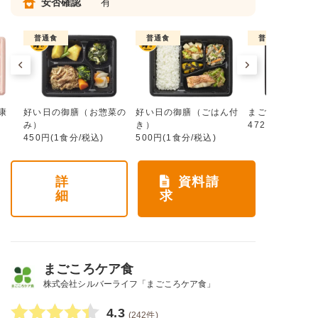
安否確認
有
普通食
普通食
普通食
康
好い日の御膳（お惣菜の
好い日の御膳（ごはん付
まごころ手鞠
み）
き）
472円(1食分/税
450円(1食分/税込)
500円(1食分/税込)
詳
資料請
細
求
まごころケア食
株式会社シルバーライフ「まごころケア食」
4.3
(242件)