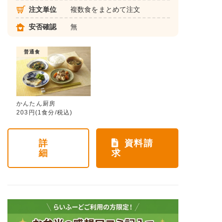
注文単位
複数食をまとめて注文
安否確認
無
普通食
かんたん厨房
203円(1食分/税込)
詳
資料請
細
求