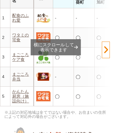
名
葵町
旭町
配食のふ
1
-
-
-
れ愛
ワタミの
2
◯
◯
◯
宅食
横にスクロールして
表示できます
まごころ
3
◯
◯
◯
ケア食
まごころ
4
-
◯
◯
弁当
かんたん
5
厨房（施
◯
◯
◯
設向け）
※上記の対応地域は全てではない場合や、お住まいの住所
によって対応外の場合がございます。