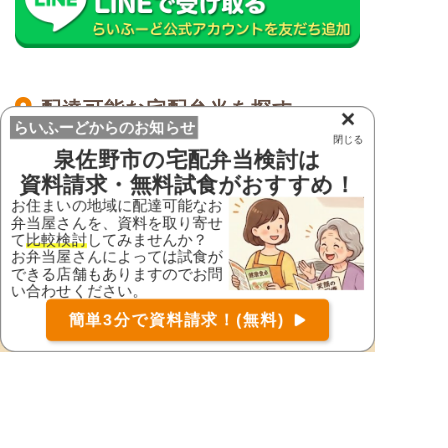
配達可能な宅配弁当を探す
×
らいふーどからのお知らせ
閉じる
泉佐野市
の宅配弁当検討は
大阪府の市区町村から宅配弁当を探す
資料請求・無料試食がおすすめ！
お住まいの地域に配達可能なお
大阪府
弁当屋さんを、資料を取り寄せ
池田市
泉大津市
て
比較検討
してみませんか？
お弁当屋さんによっては試食が
泉佐野市
和泉市
できる店舗もありますのでお問
い合わせください。
茨木市
大阪狭山市
お届け可能な宅配弁当の資料を一括で請求
（無料）
簡単3分で資料請求！(無料)
〒
検索
大阪市旭区
大阪市阿倍野区
大阪市生野区
大阪市北区
大阪市此花区
大阪市城東区
大阪市住之江区
大阪市住吉区