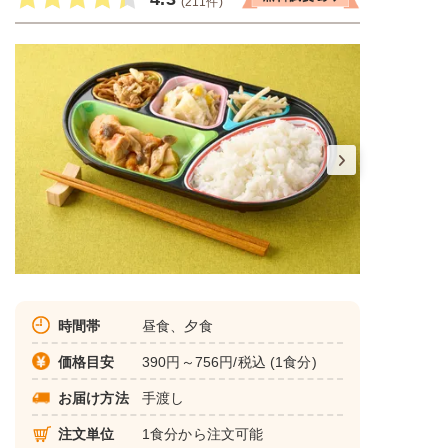
(211件)
時間帯
昼食、夕食
価格目安
390円～756円/税込 (1食分)
お届け方法
手渡し
注文単位
1食分から注文可能