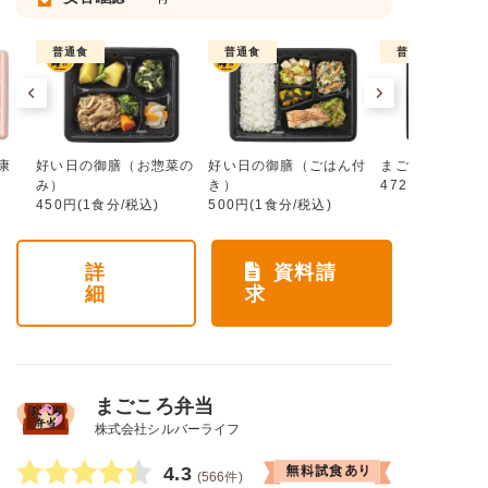
普通食
普通食
普通食
康
好い日の御膳（お惣菜の
好い日の御膳（ごはん付
まごころ手鞠
み）
き）
472円(1食分/税
450円(1食分/税込)
500円(1食分/税込)
詳
資料請
細
求
まごころ弁当
株式会社シルバーライフ
4.3
(566件)