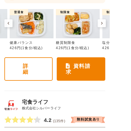
普通食
制限食
制限食
健康バランス
糖質制限食
塩分制限食
426円(1食分/税込)
426円(1食分/税込)
426円(1食分/税
詳
資料請
細
求
宅食ライフ
株式会社シルバーライフ
4.2
(135件)