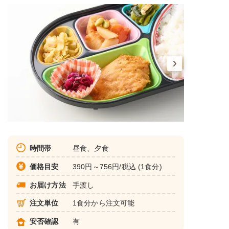
時間帯
昼食、夕食
価格目安
390円～756円/税込 (1食分)
お届け方法
手渡し
注文単位
1食分から注文可能
安否確認
有