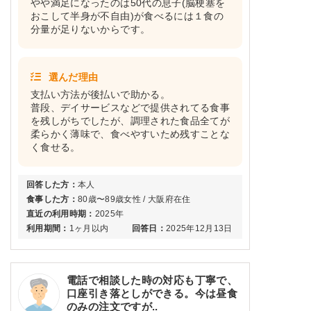
やや満足になったのは50代の息子(脳梗塞を
おこして半身が不自由)が食べるには１食の
分量が足りないからです。
選んだ理由
支払い方法が後払いで助かる。
普段、デイサービスなどで提供されてる食事
を残しがちでしたが、調理された食品全てが
柔らかく薄味で、食べやすいため残すことな
く食せる。
回答した方：
本人
食事した方：
80歳〜89歳女性 / 大阪府在住
直近の利用時期：
2025年
利用期間：
1ヶ月以内
回答日：
2025年12月13日
電話で相談した時の対応も丁寧で、
口座引き落としができる。今は昼食
のみの注文ですが..