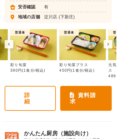
安否確認
有
地域の店舗
淀川店
(下新庄)
普通食
普通食
普通食
彩り旬菜
彩り旬菜プラス
元気旬菜・元気
390円(1食分/税込)
450円(1食分/税込)
ス
486円(1食分/税
詳
資料請
細
求
かんたん厨房（施設向け）