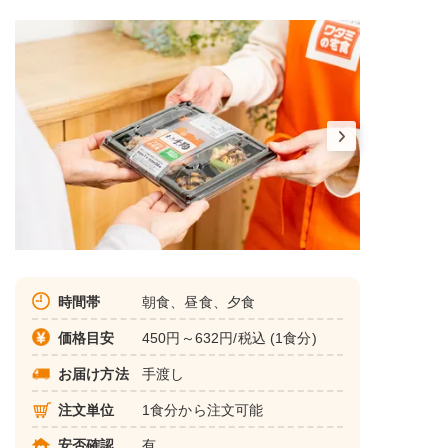
時間帯
朝食、昼食、夕食
価格目安
450円～632円/税込 (1食分)
お届け方法
手渡し
注文単位
1食分から注文可能
安否確認
有