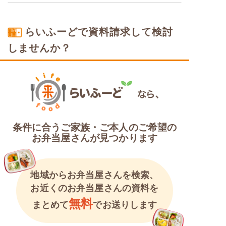
たんぱく調整食
塩分制限食
糖質カロリー調整食
らいふーどで資料請求して検討
しませんか？
糖質カロリー調整食
条件に合うご家族・ご本人のご希望の
お弁当屋さんが見つかります
地域からお弁当屋さんを検索、
お近くのお弁当屋さんの資料を
無料
まとめて
でお送りします