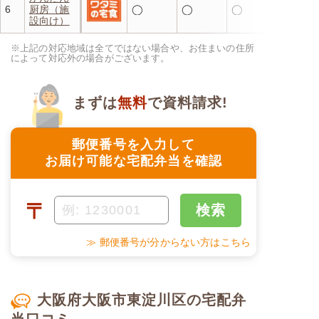
6
厨房（施
◯
◯
◯
設向け）
※上記の対応地域は全てではない場合や、お住まいの住所
によって対応外の場合がございます。
まずは
無料
で資料請求!
郵便番号を入力して
お届け可能な宅配弁当を確認
〒
検索
≫ 郵便番号が分からない方はこちら
大阪府大阪市東淀川区の宅配弁
当口コミ