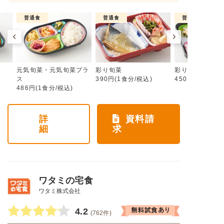
普通食
普通食
普通食
元気旬菜・元気旬菜プラ
彩り旬菜
彩り旬菜プラス
ス
390円(1食分/税込)
450円(1食分/税
486円(1食分/税込)
詳
資料請
細
求
ワタミの宅食
ワタミ株式会社
4.2
(762件)