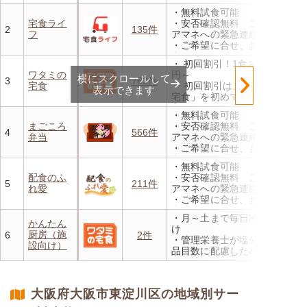
・メニューの組み合わせは管
・無料試食可能
理栄養士にお任せ
宅食ライ
・安否確認無料 ご家族やケ
・定期は通常価格と比べてな
2
135件
フ
アマネへの緊急連絡が可能
んと20％OFF！
・ご希望に合せ、お粥、刻み
食、アレルギーに無料対応
・ 初回割引！1食あたり472
・1回だけ、1食だけのご注文
ワタミの
円～
横にスクロールして
もOK
3
762件
宅食
・ 初回割引は、「ワタミの
表示できます
宅食」を初めて利用される
方、または6か月以上利用を
・無料試食可能
お休みされている方が対象と
まごころ
・安否確認無料 ご家族やケ
なります。※「好い日のおか
4
566件
弁当
アマネへの緊急連絡が可能
ず」「好い日の御膳」は対象
・ご希望に合せ、お粥、刻み
外
食、アレルギーに無料対応
・香り、風味、食感が楽しめ
・無料試食可能
・1回だけ、1食だけのご注文
るよう冷蔵でお届け
配食のふ
・安否確認無料 ご家族やケ
もOK
5
211件
・日替わりの献立を週1日か
れ愛
アマネへの緊急連絡が可能
らご利用可能
・ご希望に合せ、お粥、刻み
食、アレルギーに無料対応
・月～土まで毎日冷蔵でお届
・1回だけ、1食だけのご注文
かんたん
け
もOK
厨房（施
6
2件
・管理栄養士が塩分カロリー
設向け）
品目数に配慮したパック惣菜
・自社工場で厳格な安全基準
のもと製造
・施設の人手不足やコスト削
大阪府大阪市東淀川区の地域別サー
減を実現！温めるだけで簡単