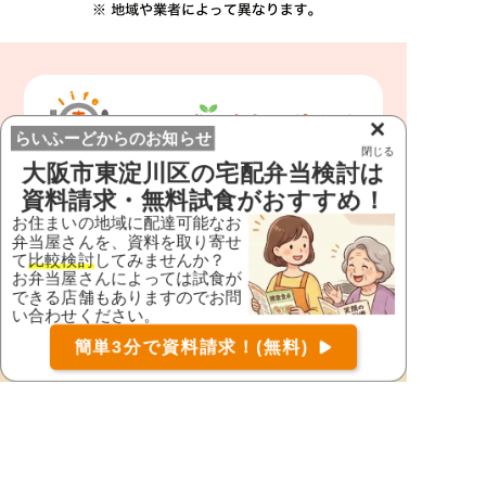
×
らいふーどからのお知らせ
閉じる
大阪市東淀川区
の宅配弁当検討は
栄養バランスに優れた健康的なお弁当の資
資料請求・無料試食がおすすめ！
料をまとめてお取り寄せいただくことで、
お住まいの地域に配達可能なお
配達方法・回数、価格、見守り確認サービ
弁当屋さんを、資料を取り寄せ
スの有無
など、お弁当屋さんの特徴・違い
て
比較検討
してみませんか？
がわかります。
お弁当屋さんによっては試食が
できる店舗もありますのでお問
アレルギーや栄養摂取量の制限がある方
に
い合わせください。
も対応可能なお弁当屋さんをお探しするこ
お届け可能な宅配弁当の資料を一括で請求
（無料）
簡単3分で資料請求！(無料)
ともできます。
※
〒
検索
離れて暮らすご家族の代わりに資料請求を
していただくことも出来ます。
資料の送付
先が実際にお弁当を召し上がる方の住所と
違う場合でもご利用いただけます。