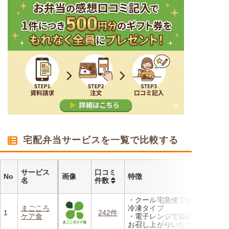
宅配弁当サービスを一覧で比較する
サービス
口コミ
No
画像
特徴
名
件数
・クール宅急便でお届けする
まごころ
冷凍タイプ
1
242件
ケア食
・電子レンジで温めるだけで
お召し上がりいただけます