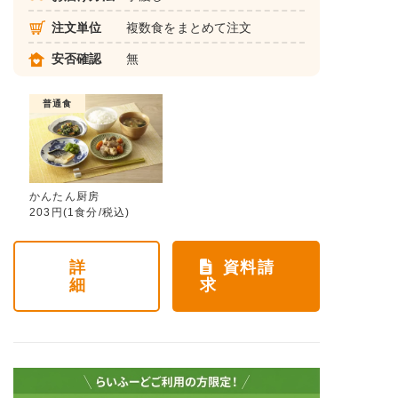
注文単位
複数食をまとめて注文
安否確認
無
普通食
かんたん厨房
203円(1食分/税込)
詳
資料請
細
求