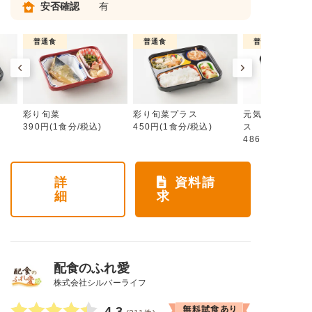
安否確認
有
普通食
普通食
普通食
彩り旬菜
彩り旬菜プラス
元気旬菜・元気
390円(1食分/税込)
450円(1食分/税込)
ス
486円(1食分/税
詳
資料請
細
求
配食のふれ愛
株式会社シルバーライフ
4.3