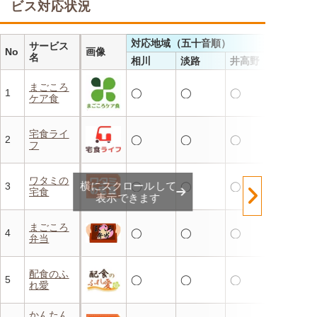
ビス対応状況
対応地域（五十音順）
サービス
No
画像
名
相川
淡路
井高野
まごころ
1
◯
◯
◯
ケア食
宅食ライ
2
◯
◯
◯
フ
ワタミの
横にスクロールして
3
◯
◯
◯
宅食
表示できます
まごころ
4
◯
◯
◯
弁当
配食のふ
5
◯
◯
◯
れ愛
かんたん