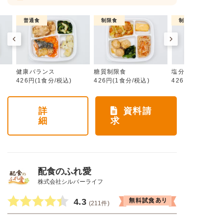
普通食
制限食
制限食
健康バランス
糖質制限食
塩分制限食
426円(1食分/税込)
426円(1食分/税込)
426円(1食分/税
詳
資料請
細
求
配食のふれ愛
株式会社シルバーライフ
4.3
(211件)