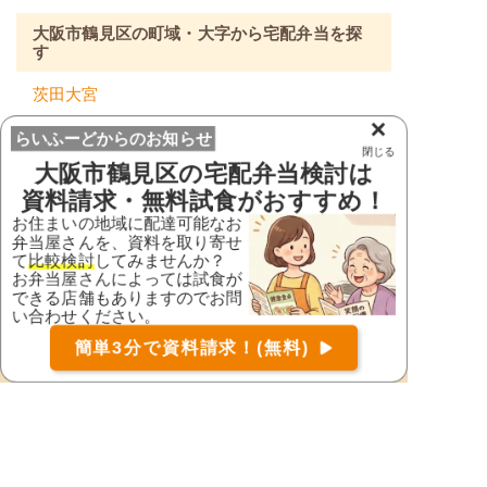
大阪市鶴見区の町域・大字から宅配弁当を探
す
茨田大宮
×
※ ご利用の多い地域のみ表示しています。
らいふーどからのお知らせ
閉じる
大阪市鶴見区
の宅配弁当検討は
大阪府の市区町村から宅配弁当を探す
資料請求・無料試食がおすすめ！
お住まいの地域に配達可能なお
大阪府
弁当屋さんを、資料を取り寄せ
池田市
泉大津市
て
比較検討
してみませんか？
お弁当屋さんによっては試食が
泉佐野市
和泉市
できる店舗もありますのでお問
い合わせください。
茨木市
大阪狭山市
お届け可能な宅配弁当の資料を一括で請求
（無料）
簡単3分で資料請求！(無料)
〒
大阪市旭区
大阪市阿倍野区
検索
大阪市生野区
大阪市北区
大阪市此花区
大阪市城東区
大阪市住之江区
大阪市住吉区