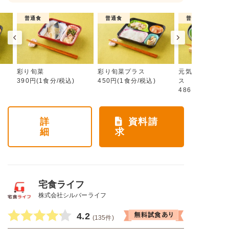
普通食
普通食
普通食
彩り旬菜
彩り旬菜プラス
元気旬菜・元気
390円(1食分/税込)
450円(1食分/税込)
ス
486円(1食分/税
詳
資料請
細
求
宅食ライフ
株式会社シルバーライフ
4.2
(135件)