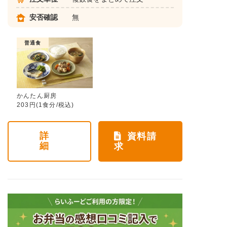
安否確認
無
普通食
かんたん厨房
203円(1食分/税込)
詳
資料請
細
求