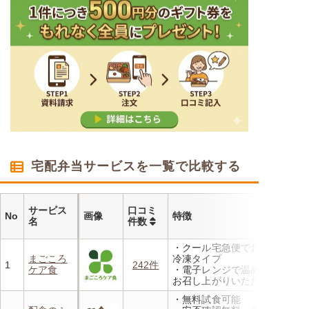
宅配弁当サービスを一覧で比較する
サービス
口コミ
No
画像
特徴
名
件数
・クール宅急便でお届けする
まごころ
冷凍タイプ
1
242件
ケア食
・電子レンジで温めるだけで
お召し上がりいただけます
・メニューの組み合わせは管
・無料試食可能
理栄養士にお任せ