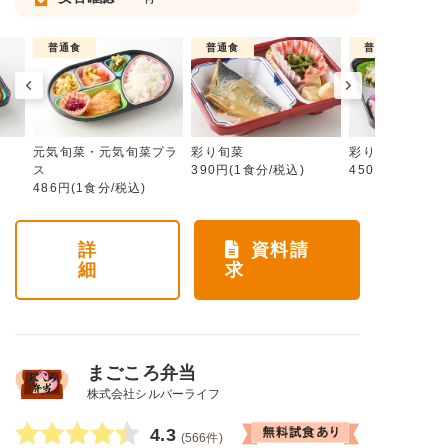
普通食
普通食
普通食
元気旬菜・元気旬菜プラ
彩り旬菜
彩り旬菜プラス
ス
390円(1食分/税込)
450円(1食分/税
486円(1食分/税込)
詳
資料請
細
求
まごころ弁当
株式会社シルバーライフ
4.3
(566件)