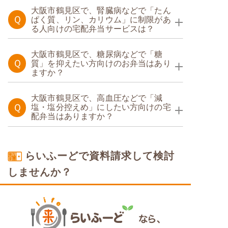
大阪市鶴見区で、腎臓病などで「たん
Ｑ
ぱく質、リン、カリウム」に制限があ
る人向けの宅配弁当サービスは？
たんぱく調整食
大阪市鶴見区で、糖尿病などで「糖
Ｑ
質」を抑えたい方向けのお弁当はあり
ますか？
糖質制限食
たんぱく調整食
大阪市鶴見区で、高血圧などで「減
Ｑ
塩・塩分控えめ」にしたい方向けの宅
配弁当はありますか？
糖質カロリー調整食
塩分制限食
たんぱく調整食
らいふーどで資料請求して検討
糖質カロリー調整食
しませんか？