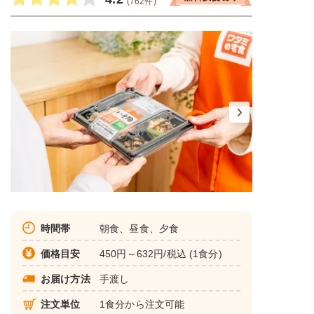
(762件)
時間帯
朝食、昼食、夕食
価格目安
450円～632円/税込 (1食分)
お届け方法
手渡し
注文単位
1食分から注文可能