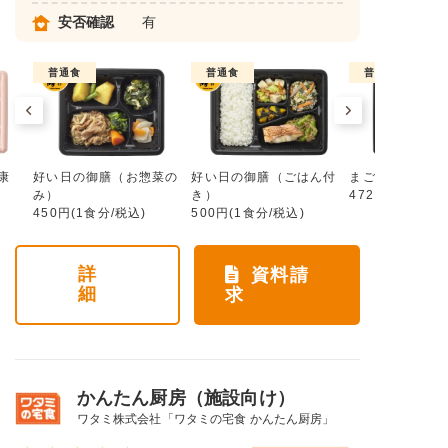
安否確認
有
普通食
普通食
普通食
康
好い日の御膳（お惣菜の
好い日の御膳（ごはん付
まごころ手鞠
み）
き）
472円(1食分/税
450円(1食分/税込)
500円(1食分/税込)
詳
資料請
細
求
かんたん厨房（施設向け）
ワタミ株式会社「ワタミの宅食 かんたん厨房」