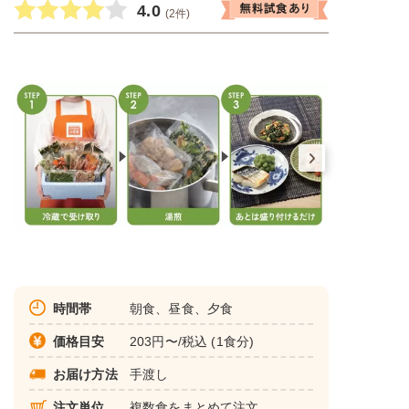
4.0
(2件)
時間帯
朝食、昼食、夕食
価格目安
203円〜/税込 (1食分)
お届け方法
手渡し
注文単位
複数食をまとめて注文