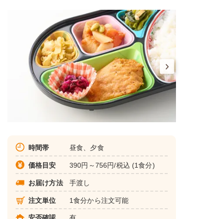
時間帯
昼食、夕食
価格目安
390円～756円/税込 (1食分)
お届け方法
手渡し
注文単位
1食分から注文可能
安否確認
有