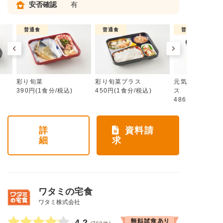
安否確認
有
普通食
普通食
普通食
彩り旬菜
彩り旬菜プラス
元気旬菜・元気
390円(1食分/税込)
450円(1食分/税込)
ス
486円(1食分/税
詳
資料請
細
求
ワタミの宅食
ワタミ株式会社
4.2