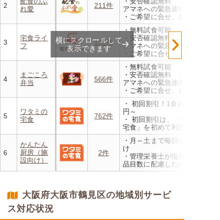
配食のふ
・安否確認無料 ご家族やケ
・定期は通常価格と比べてな
2
211件
れ愛
アマネへの緊急連絡が可能
んと20％OFF！
・ご希望に合せ、お粥、刻み
食、アレルギーに無料対応
・無料試食可能
・1回だけ、1食だけのご注文
宅食ライ
・安否確認無料 ご家族やケ
横にスクロールして
もOK
3
135件
フ
アマネへの緊急連絡が可能
表示できます
・ご希望に合せ、お粥、刻み
食、アレルギーに無料対応
・無料試食可能
・1回だけ、1食だけのご注文
まごころ
・安否確認無料 ご家族やケ
もOK
4
566件
弁当
アマネへの緊急連絡が可能
・ご希望に合せ、お粥、刻み
食、アレルギーに無料対応
・ 初回割引！1食あたり472
・1回だけ、1食だけのご注文
ワタミの
円～
もOK
5
762件
宅食
・ 初回割引は、「ワタミの
宅食」を初めて利用される
方、または6か月以上利用を
・月～土まで毎日冷蔵でお届
お休みされている方が対象と
かんたん
け
なります。※「好い日のおか
厨房（施
6
2件
・管理栄養士が塩分カロリー
ず」「好い日の御膳」は対象
設向け）
品目数に配慮したパック惣菜
外
・自社工場で厳格な安全基準
・香り、風味、食感が楽しめ
のもと製造
るよう冷蔵でお届け
・施設の人手不足やコスト削
・日替わりの献立を週1日か
大阪府大阪市鶴見区の地域別サービ
減を実現！温めるだけで簡単
らご利用可能
ス対応状況