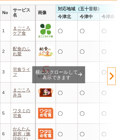
対応地域（五十音順）
サービス
No
画像
名
今津北
今津中
今津南
まごころ
1
◯
◯
◯
ケア食
配食のふ
2
◯
◯
◯
れ愛
宅食ライ
横にスクロールして
3
◯
◯
◯
フ
表示できます
まごころ
4
◯
◯
◯
弁当
ワタミの
5
◯
◯
◯
宅食
かんたん
6
厨房（施
◯
◯
◯
設向け）