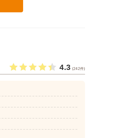
る
4.3
(242件)