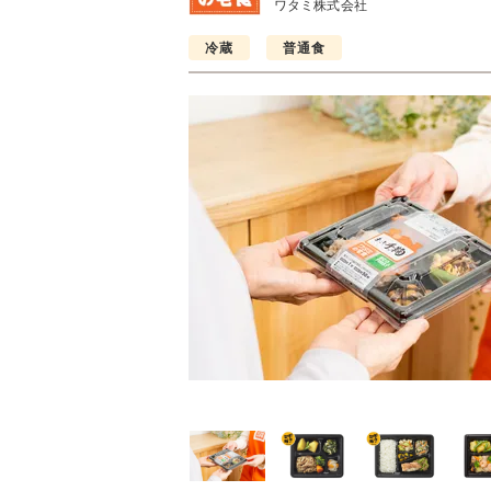
ワタミ株式会社
冷蔵
普通食
普通食
普通食
普通食
ごころダブル
まごころ御膳
まごころ小箱
2円(1食分/税込)
568円(1食分/税込)
496円(1食分/税込)