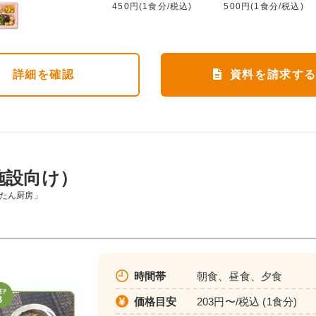
450円(1食分/税込)
500円(1食分/税込)
詳細
を確認
資料を請求す
施設向け）
んたん厨房」
時間帯
朝食、昼食、夕食
価格目安
203円〜/税込 (1食分)