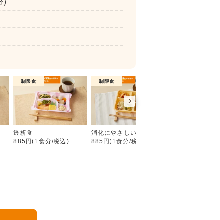
分)
制限食
制限食
介護食
たんぱく・塩分調整食
食
透析食
消化にやさしい食
やわらか食
885円(1食分/税込)
885円(1食分/税込)
885円(1食分/税込