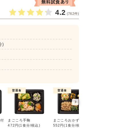
4.2
(762件)
分)
普通食
普通食
普通食
好い日の御膳（ごはん付き）
ん付
まごころ手鞠
まごころおかず
まごころダブル
472円(1食分/税込)
552円(1食分/税込)
632円(1食分/税込