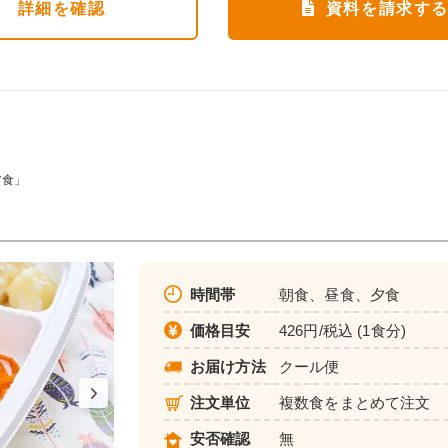
詳細
を確認
資料を請求す
ア食」
時間帯
朝食、昼食、夕食
価格目安
426円/税込 (1食分)
お届け方法
クール便
注文単位
複数食をまとめて注文
安否確認
無