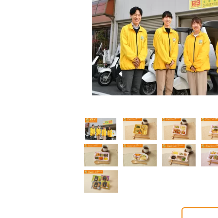
普通食
普通食
普通食
通食
幸たんぱく食
健康ボリューム食
5円(1食分/税込)
724円(1食分/税込)
788円(1食分/税込)