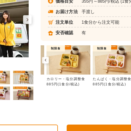
価格目安
355円～885円/税込 (1食
お届け方法
手渡し
注文単位
1食分から注文可能
安否確認
有
普通食
制限食
制限食
カロリー・塩分調整食
朝食（パンセット）
カロリー・塩分調整食
たんぱく・塩分調整
355円(1食分/税込)
885円(1食分/税込)
885円(1食分/税込)