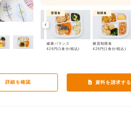
制限食
普通食
制限食
健康バランス
カロリー調整食
健康バランス
糖質制限食
426円(1食分/税込)
426円(1食分/税込)
426円(1食分/税込)
詳細
を確認
資料を請求す