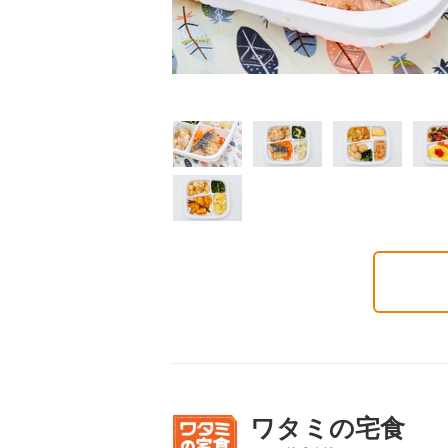
制限食
制限食
制限食
質制限食
塩分制限食
たんぱく調整食
6円(1食分/税込)
426円(1食分/税込)
426円(1食分/税込)
ワタミの宅食