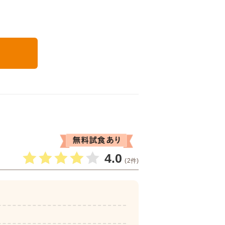
る
4.0
(2件)