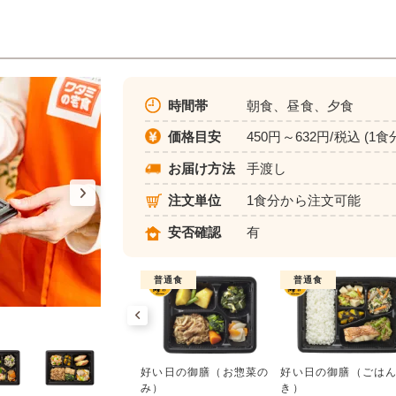
時間帯
朝食、昼食、夕食
価格目安
450円～632円/税込 (1食
お届け方法
手渡し
注文単位
1食分から注文可能
安否確認
有
普通食
普通食
普通食
好い日の御膳（お惣菜のみ）
ワタミdeおいしい健康
好い日の御膳（お惣菜の
好い日の御膳（ごは
552円(1食分/税込)
み）
き）