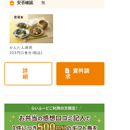
安否確認
無
普通食
かんたん厨房
203円(1食分/税込)
詳
資料請
細
求