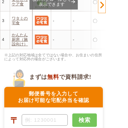
2
◯
◯
◯
ケア食
表示できます
ワタミの
3
-
-
◯
宅食
かんたん
4
厨房（施
-
-
◯
設向け）
※上記の対応地域は全てではない場合や、お住まいの住所
によって対応外の場合がございます。
まずは
無料
で資料請求!
郵便番号を入力して
お届け可能な宅配弁当を確認
〒
検索