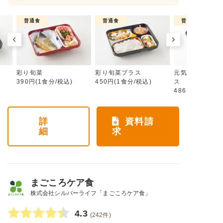
普通食
普通食
普通食
彩り旬菜
彩り旬菜プラス
元気旬菜・元気
390円(1食分/税込)
450円(1食分/税込)
ス
486円(1食分/税
詳
資料請
細
求
まごころケア食
株式会社シルバーライフ「まごころケア食」
4.3
(242件)