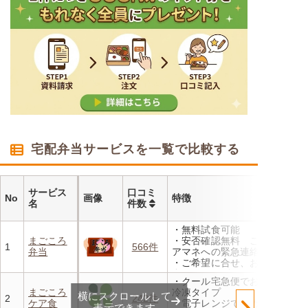
宅配弁当サービスを一覧で比較する
サービス
口コミ
No
画像
特徴
名
件数
・無料試食可能
まごころ
・安否確認無料 ご家族やケ
1
566件
弁当
アマネへの緊急連絡が可能
・ご希望に合せ、お粥、刻み
食、アレルギーに無料対応
・クール宅急便でお届けする
・1回だけ、1食だけのご注文
まごころ
冷凍タイプ
横にスクロールして
もOK
2
242件
ケア食
・電子レンジで温めるだけで
表示できます