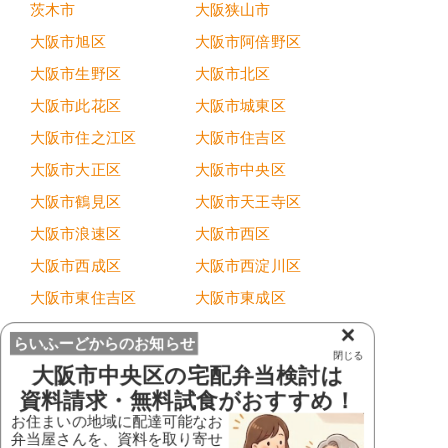
茨木市
大阪狭山市
大阪市旭区
大阪市阿倍野区
大阪市生野区
大阪市北区
大阪市此花区
大阪市城東区
大阪市住之江区
大阪市住吉区
大阪市大正区
大阪市中央区
大阪市鶴見区
大阪市天王寺区
大阪市浪速区
大阪市西区
大阪市西成区
大阪市西淀川区
大阪市東住吉区
大阪市東成区
大阪市東淀川区
大阪市平野区
×
らいふーどからのお知らせ
閉じる
大阪市福島区
大阪市港区
大阪市中央区
の宅配弁当検討は
大阪市都島区
大阪市淀川区
資料請求・無料試食がおすすめ！
お住まいの地域に配達可能なお
貝塚市
柏原市
弁当屋さんを、資料を取り寄せ