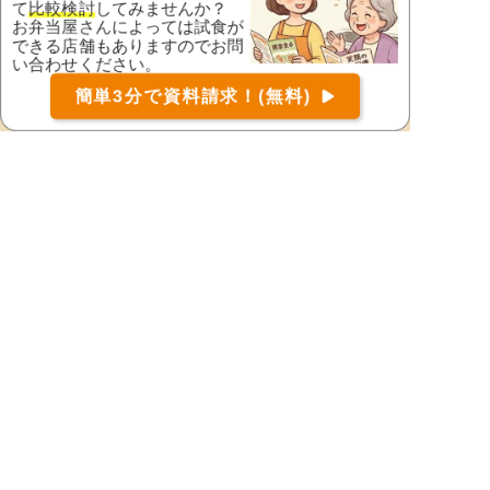
て
比較検討
してみませんか？
交野市
門真市
お弁当屋さんによっては試食が
できる店舗もありますのでお問
河内長野市
岸和田市
い合わせください。
堺市北区
堺市堺区
お届け可能な宅配弁当の資料を一括で請求
（無料）
簡単3分で資料請求！(無料)
〒
検索
堺市中区
堺市西区
堺市東区
堺市南区
堺市美原区
四條畷市
吹田市
摂津市
泉南郡熊取町
泉南郡田尻町
泉南郡岬町
泉南市
泉北郡忠岡町
高石市
高槻市
大東市
豊中市
豊能郡豊能町
豊能郡能勢町
富田林市
寝屋川市
羽曳野市