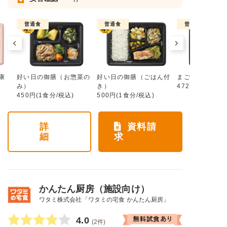
普通食
普通食
普通食
康
好い日の御膳（お惣菜の
好い日の御膳（ごはん付
まごころ手鞠
み）
き）
472円(1食分/税
450円(1食分/税込)
500円(1食分/税込)
詳
資料請
細
求
かんたん厨房（施設向け）
ワタミ株式会社「ワタミの宅食 かんたん厨房」
4.0
(2件)