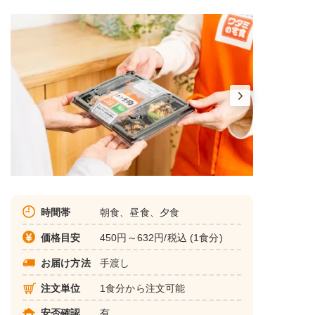
時間帯
朝食、昼食、夕食
価格目安
450円～632円/税込 (1食分)
お届け方法
手渡し
注文単位
1食分から注文可能
安否確認
有