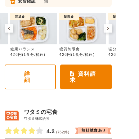
安否確認
無
普通食
制限食
制限食
健康バランス
糖質制限食
塩分制限食
426円(1食分/税込)
426円(1食分/税込)
426円(1食分/税
詳
資料請
細
求
ワタミの宅食
ワタミ株式会社
4.2
(762件)