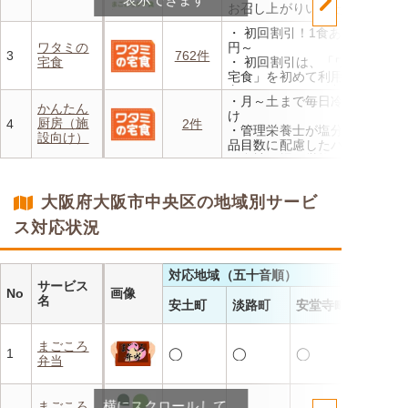
お召し上がりいただけます
・メニューの組み合わせは管
・ 初回割引！1食あたり472
理栄養士にお任せ
ワタミの
円～
・定期は通常価格と比べてな
3
762件
宅食
・ 初回割引は、「ワタミの
んと20％OFF！
宅食」を初めて利用される
方、または6か月以上利用を
・月～土まで毎日冷蔵でお届
お休みされている方が対象と
かんたん
け
なります。※「好い日のおか
厨房（施
4
2件
・管理栄養士が塩分カロリー
ず」「好い日の御膳」は対象
設向け）
品目数に配慮したパック惣菜
外
・自社工場で厳格な安全基準
・香り、風味、食感が楽しめ
のもと製造
るよう冷蔵でお届け
・施設の人手不足やコスト削
・日替わりの献立を週1日か
大阪府大阪市中央区の地域別サービ
減を実現！温めるだけで簡単
らご利用可能
ス対応状況
対応地域（五十音順）
サービス
No
画像
名
安土町
淡路町
安堂寺町
まごころ
1
◯
◯
◯
弁当
横にスクロールして
まごころ