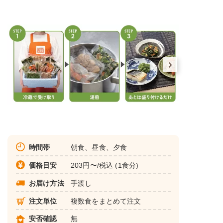
時間帯
朝食、昼食、夕食
価格目安
203円〜/税込 (1食分)
お届け方法
手渡し
注文単位
複数食をまとめて注文
安否確認
無