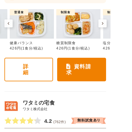
普通食
制限食
制限食
健康バランス
糖質制限食
塩分制限食
426円(1食分/税込)
426円(1食分/税込)
426円(1食分/税
詳
資料請
細
求
ワタミの宅食
ワタミ株式会社
4.2
(762件)