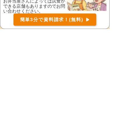
お弁当屋さんによっては試食が
河内長野市
岸和田市
できる店舗もありますのでお問
い合わせください。
堺市北区
堺市堺区
お届け可能な宅配弁当の資料を一括で請求
（無料）
簡単3分で資料請求！(無料)
〒
検索
堺市中区
堺市西区
堺市東区
堺市南区
堺市美原区
四條畷市
吹田市
摂津市
泉南郡熊取町
泉南郡田尻町
泉南郡岬町
泉南市
泉北郡忠岡町
高石市
高槻市
大東市
豊中市
豊能郡豊能町
豊能郡能勢町
富田林市
寝屋川市
羽曳野市
阪南市
東大阪市