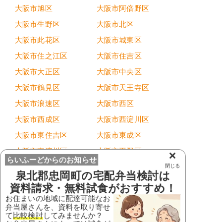
大阪市旭区
大阪市阿倍野区
大阪市生野区
大阪市北区
大阪市此花区
大阪市城東区
大阪市住之江区
大阪市住吉区
大阪市大正区
大阪市中央区
大阪市鶴見区
大阪市天王寺区
大阪市浪速区
大阪市西区
大阪市西成区
大阪市西淀川区
大阪市東住吉区
大阪市東成区
大阪市東淀川区
大阪市平野区
×
らいふーどからのお知らせ
大阪市福島区
大阪市港区
閉じる
泉北郡忠岡町
の宅配弁当検討は
大阪市都島区
大阪市淀川区
資料請求・無料試食がおすすめ！
お住まいの地域に配達可能なお
貝塚市
柏原市
弁当屋さんを、資料を取り寄せ
交野市
門真市
て
比較検討
してみませんか？