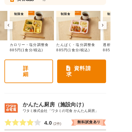
制限食
制限食
制限食
カロリー・塩分調整食
たんぱく・塩分調整食
透析食
885円(1食分/税込)
885円(1食分/税込)
885円(1食分/税
詳
資料請
細
求
かんたん厨房（施設向け）
ワタミ株式会社「ワタミの宅食 かんたん厨房」
4.0
(2件)