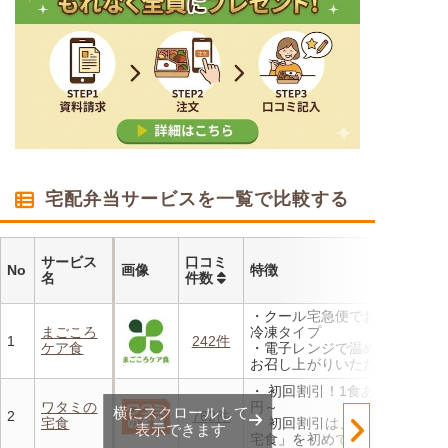
宅配弁当サービスを一覧で比較する
サービス
口コミ
No
画像
特徴
名
件数
・クール宅急便でお届けする
まごころ
冷凍タイプ
1
242件
ケア食
・電子レンジで温めるだけで
お召し上がりいただけます
・メニューの組み合わせは管
・ 初回割引！1食あたり472
理栄養士にお任せ
ワタミの
円～
横にスクロールして
・定期は通常価格と比べてな
2
762件
宅食
・ 初回割引は、「ワタミの
んと20％OFF！
表示できます
宅食」を初めて利用される