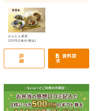
普通食
かんたん厨房
203円(1食分/税込)
詳
資料請
細
求