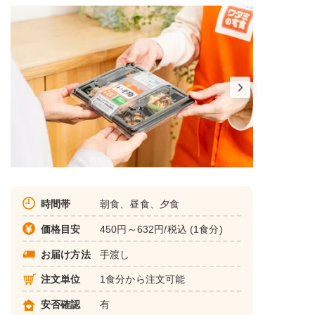
時間帯
朝食、昼食、夕食
価格目安
450円～632円/税込 (1食分)
お届け方法
手渡し
注文単位
1食分から注文可能
安否確認
有