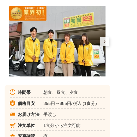
時間帯
朝食、昼食、夕食
価格目安
355円～885円/税込 (1食分)
お届け方法
手渡し
注文単位
1食分から注文可能
安否確認
有