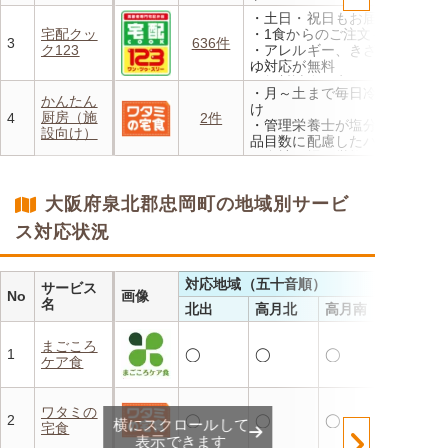
方、または6か月以上利用を
・土日・祝日もお届け
お休みされている方が対象と
宅配クッ
・1食からのご注文もOK
なります。※「好い日のおか
3
636件
ク123
・アレルギー、きざみ、おか
ず」「好い日の御膳」は対象
ゆ対応が無料
外
・無料試食・安否確認・朝食
・香り、風味、食感が楽しめ
・月～土まで毎日冷蔵でお届
対応あり
かんたん
るよう冷蔵でお届け
け
厨房（施
4
2件
・日替わりの献立を週1日か
・管理栄養士が塩分カロリー
設向け）
らご利用可能
品目数に配慮したパック惣菜
・自社工場で厳格な安全基準
のもと製造
・施設の人手不足やコスト削
大阪府泉北郡忠岡町の地域別サービ
減を実現！温めるだけで簡単
ス対応状況
対応地域（五十音順）
サービス
No
画像
名
北出
高月北
高月南
まごころ
1
◯
◯
◯
ケア食
ワタミの
2
◯
◯
◯
横にスクロールして
宅食
表示できます