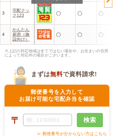
宅配クッ
3
◯
◯
◯
ク123
かんたん
4
厨房（施
◯
◯
◯
設向け）
※上記の対応地域は全てではない場合や、お住まいの住所
によって対応外の場合がございます。
まずは
無料
で資料請求!
郵便番号を入力して
お届け可能な宅配弁当を確認
〒
検索
≫ 郵便番号が分からない方はこちら