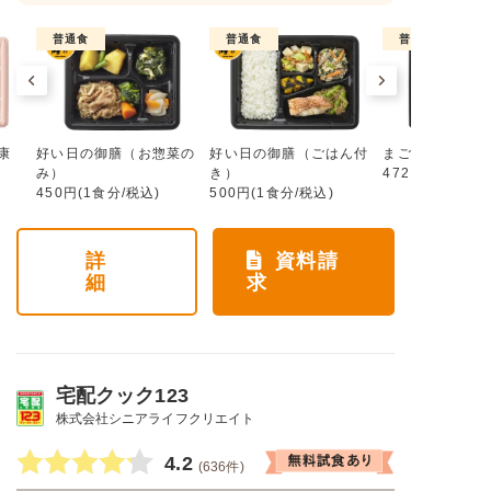
普通食
普通食
普通食
康
好い日の御膳（お惣菜の
好い日の御膳（ごはん付
まごころ手鞠
み）
き）
472円(1食分/税
450円(1食分/税込)
500円(1食分/税込)
詳
資料請
細
求
宅配クック123
株式会社シニアライフクリエイト
4.2
(636件)