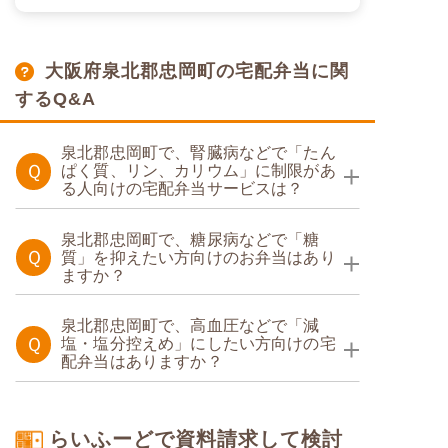
大阪府泉北郡忠岡町の宅配弁当に関
するQ&A
泉北郡忠岡町で、腎臓病などで「たん
Ｑ
ぱく質、リン、カリウム」に制限があ
る人向けの宅配弁当サービスは？
たんぱく・塩分調整食
泉北郡忠岡町で、糖尿病などで「糖
Ｑ
質」を抑えたい方向けのお弁当はあり
ますか？
糖質制限食
たんぱく調整食
泉北郡忠岡町で、高血圧などで「減
Ｑ
塩・塩分控えめ」にしたい方向けの宅
配弁当はありますか？
カロリー・塩分調整食
らいふーどで資料請求して検討