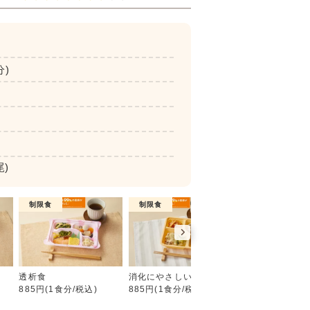
分)
尾)
制限食
制限食
介護食
たんぱく・塩分調整食
食
透析食
消化にやさしい食
やわらか食
885円(1食分/税込)
885円(1食分/税込)
885円(1食分/税込