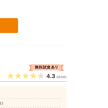
る
4.3
(566件)
分)