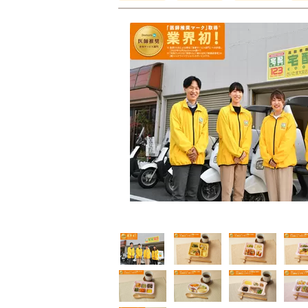
普通食
普通食
普通食
通食
幸たんぱく食
健康ボリューム食
5円(1食分/税込)
724円(1食分/税込)
788円(1食分/税込)