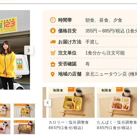
時間帯
朝食、昼食、夕食
価格目安
355円～885円/税込 (1食
お届け方法
手渡し
注文単位
1食分から注文可能
安否確認
有
地域の店舗
泉北ニュータウン店
(檜
普通食
制限食
制限食
カロリー・塩分調整食
朝食（パンセット）
カロリー・塩分調整食
たんぱく・塩分調整
355円(1食分/税込)
885円(1食分/税込)
885円(1食分/税込)