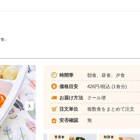
ア食」
時間帯
朝食、昼食、夕食
価格目安
426円/税込 (1食分)
お届け方法
クール便
注文単位
複数食をまとめて注文
安否確認
無
制限食
普通食
制限食