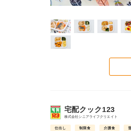
質制限食
塩分制限食
たんぱく調整食
6円(1食分/税込)
426円(1食分/税込)
426円(1食分/税込)
宅配クック123
株式会社シニアライフクリエイト
仕出し
制限食
介護食