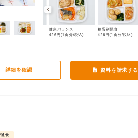
健康バランス
カロリー調整食
健康バランス
糖質制限食
426円(1食分/税込)
426円(1食分/税込)
426円(1食分/税込)
詳細
を確認
資料を請求す
普通食