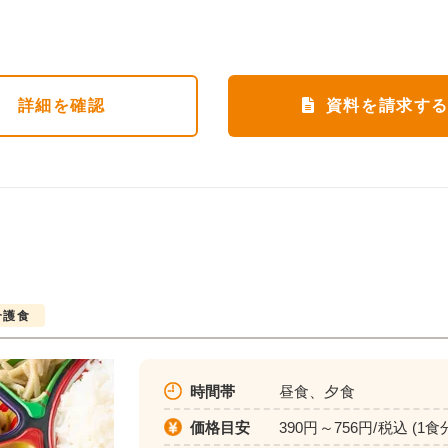
詳細
を確認
資料を請求す
介護食
時間帯
昼食、夕食
価格目安
390円～756円/税込 (1食