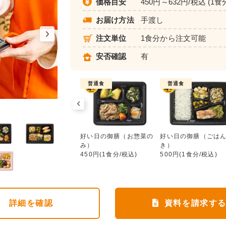
価格目安
450円～632円/税込 (1食
お届け方法
手渡し
注文単位
1食分から注文可能
安否確認
有
普通食
普通食
普通食
好い日の御膳（お惣菜のみ）
ワタミdeおいしい健康
好い日の御膳（お惣菜の
好い日の御膳（ごは
552円(1食分/税込)
み）
き）
450円(1食分/税込)
500円(1食分/税込)
詳細
を確認
資料を請求す