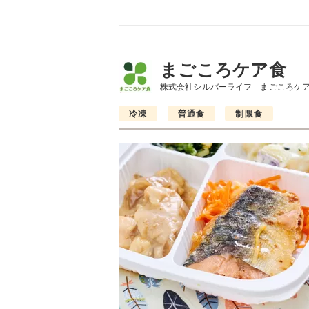
まごころケア食
株式会社シルバーライフ「まごころケ
冷凍
普通食
制限食
制限食
制限食
制限食