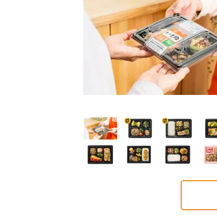
普通食
普通食
普通食
ごころダブル
まごころ御膳
まごころ小箱
2円(1食分/税込)
568円(1食分/税込)
496円(1食分/税込)