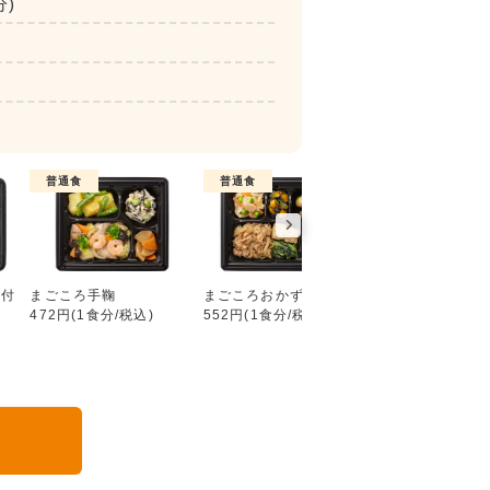
分)
普通食
普通食
普通食
好い日の御膳（ごはん付き）
ん付
まごころ手鞠
まごころおかず
まごころダブル
472円(1食分/税込)
552円(1食分/税込)
632円(1食分/税込
る