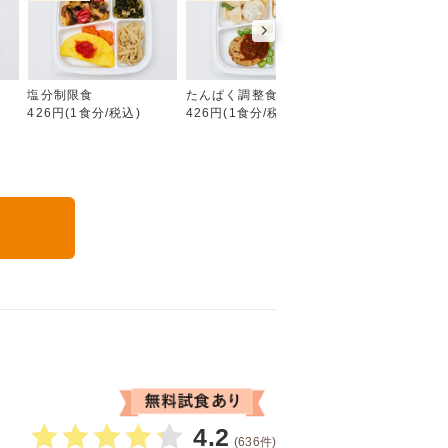
糖質制限食
塩分制限食
たんぱく調整食
カロリー調整食
426円(1食分/税込)
426円(1食分/税込)
426円(1食分/税込
る
4.2
(636件)