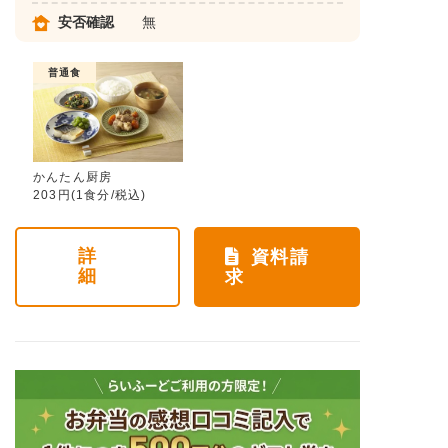
安否確認
無
普通食
かんたん厨房
203円(1食分/税込)
詳
資料請
細
求