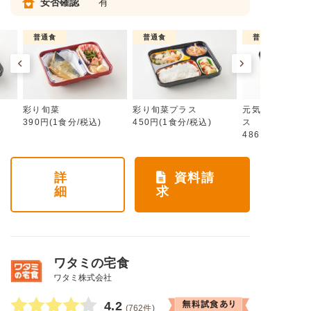
安否確認
有
普通食
普通食
普通食
彩り旬菜
彩り旬菜プラス
元気旬菜・元気
390円(1食分/税込)
450円(1食分/税込)
ス
486円(1食分/税
詳
資料請
細
求
ワタミの宅食
ワタミ株式会社
4.2
(762件)