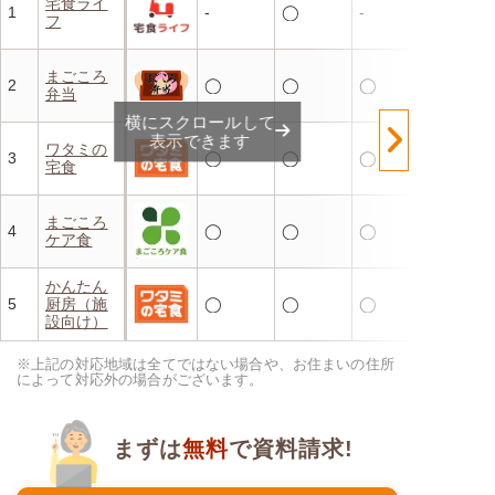
宅食ライ
1
-
◯
-
フ
まごころ
2
◯
◯
◯
弁当
横にスクロールして
表示できます
ワタミの
3
◯
◯
◯
宅食
まごころ
4
◯
◯
◯
ケア食
かんたん
5
厨房（施
◯
◯
◯
設向け）
※上記の対応地域は全てではない場合や、お住まいの住所
によって対応外の場合がございます。
まずは
無料
で資料請求!