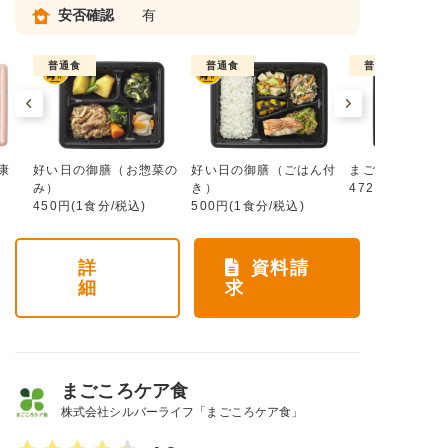
安否確認
有
普通食
普通食
普通食
康
好い日の御膳（お惣菜の
好い日の御膳（ごはん付
まごころ手鞠
み）
き）
472円(1食分/税
450円(1食分/税込)
500円(1食分/税込)
詳
資料請
細
求
まごころケア食
株式会社シルバーライフ「まごころケア食」