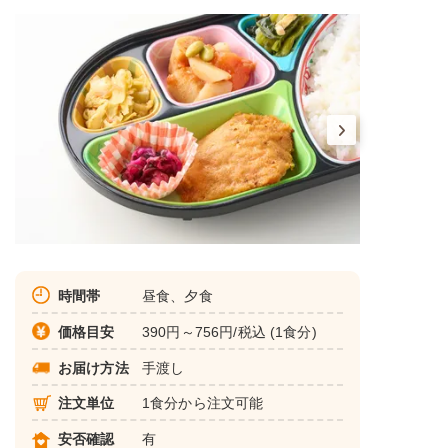
時間帯
昼食、夕食
価格目安
390円～756円/税込 (1食分)
お届け方法
手渡し
注文単位
1食分から注文可能
安否確認
有