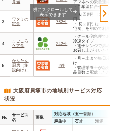
弁当
アマネへの緊急連絡が可能
・ご希望に合せ、お粥、刻み
横にスクロールして
食、アレルギーに無料対応
表示できます
・ 初回割引！1食あたり472
・1回だけ、1食だけのご注文
ワタミの
円～
もOK
3
762件
宅食
・ 初回割引は、「ワタミの
宅食」を初めて利用される
方、または6か月以上利用を
・クール宅急便でお届けする
お休みされている方が対象と
まごころ
冷凍タイプ
なります。※「好い日のおか
4
242件
ケア食
・電子レンジで温めるだけで
ず」「好い日の御膳」は対象
お召し上がりいただけます
外
・メニューの組み合わせは管
・香り、風味、食感が楽しめ
・月～土まで毎日冷蔵でお届
理栄養士にお任せ
かんたん
るよう冷蔵でお届け
け
・定期は通常価格と比べてな
厨房（施
5
2件
・日替わりの献立を週1日か
・管理栄養士が塩分カロリー
んと20％OFF！
設向け）
らご利用可能
品目数に配慮したパック惣菜
・自社工場で厳格な安全基準
のもと製造
・施設の人手不足やコスト削
大阪府貝塚市の地域別サービス対応
減を実現！温めるだけで簡単
状況
対応地域（五十音順）
サービス
No
画像
名
麻生中
石才
海塚