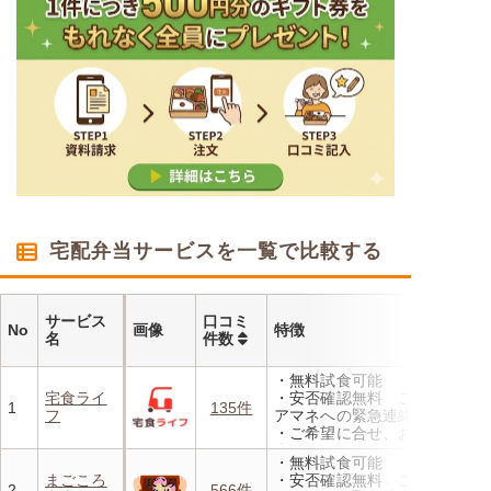
宅配弁当サービスを一覧で比較する
サービス
口コミ
No
画像
特徴
名
件数
・無料試食可能
宅食ライ
・安否確認無料 ご家族やケ
1
135件
フ
アマネへの緊急連絡が可能
・ご希望に合せ、お粥、刻み
食、アレルギーに無料対応
・無料試食可能
・1回だけ、1食だけのご注文
まごころ
・安否確認無料 ご家族やケ
もOK
2
566件