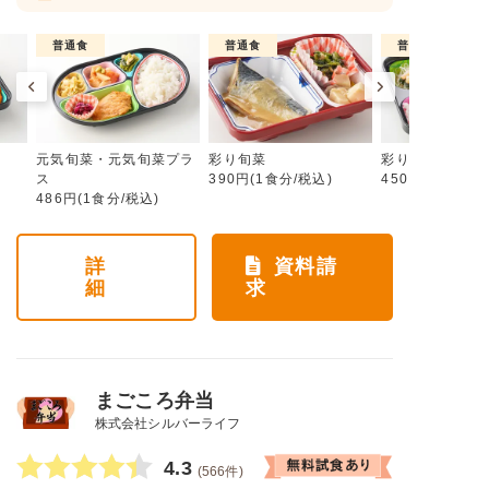
普通食
普通食
普通食
元気旬菜・元気旬菜プラ
彩り旬菜
彩り旬菜プラス
ス
390円(1食分/税込)
450円(1食分/税
486円(1食分/税込)
詳
資料請
細
求
まごころ弁当
株式会社シルバーライフ
4.3
(566件)