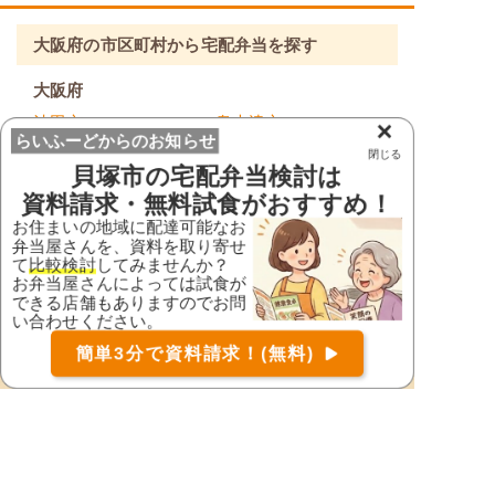
大阪府の市区町村から宅配弁当を探す
大阪府
池田市
泉大津市
×
らいふーどからのお知らせ
閉じる
泉佐野市
和泉市
貝塚市
の宅配弁当検討は
茨木市
大阪狭山市
資料請求・無料試食がおすすめ！
お住まいの地域に配達可能なお
大阪市旭区
大阪市阿倍野区
弁当屋さんを、資料を取り寄せ
大阪市生野区
大阪市北区
て
比較検討
してみませんか？
お弁当屋さんによっては試食が
大阪市此花区
大阪市城東区
できる店舗もありますのでお問
い合わせください。
大阪市住之江区
大阪市住吉区
お届け可能な宅配弁当の資料を一括で請求
（無料）
簡単3分で資料請求！(無料)
〒
検索
大阪市大正区
大阪市中央区
大阪市鶴見区
大阪市天王寺区
大阪市浪速区
大阪市西区
大阪市西成区
大阪市西淀川区