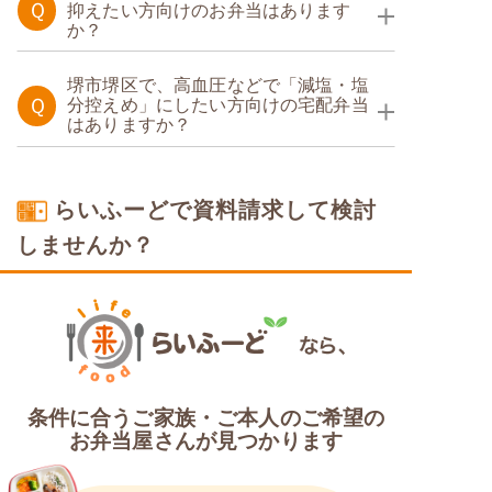
Ｑ
抑えたい方向けのお弁当はあります
か？
たんぱく調整食
糖質カロリー調整食
堺市堺区で、高血圧などで「減塩・塩
Ｑ
分控えめ」にしたい方向けの宅配弁当
はありますか？
たんぱく・塩分調整食
塩分制限食
糖質制限食
らいふーどで資料請求して検討
糖質カロリー調整食
しませんか？
カロリー・塩分調整食
条件に合うご家族・ご本人のご希望の
お弁当屋さんが見つかります