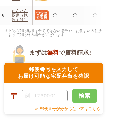
かんたん
6
厨房（施
◯
◯
◯
設向け）
※上記の対応地域は全てではない場合や、お住まいの住所
によって対応外の場合がございます。
まずは
無料
で資料請求!
郵便番号を入力して
お届け可能な宅配弁当を確認
〒
検索
≫ 郵便番号が分からない方はこちら