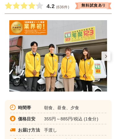
4.2
(636件)
時間帯
朝食、昼食、夕食
価格目安
355円～885円/税込 (1食分)
お届け方法
手渡し