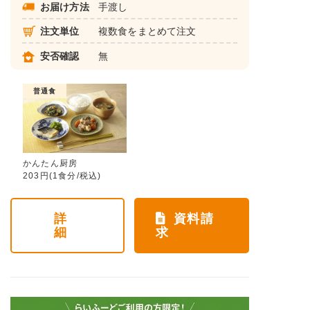
お届け方法
手渡し
注文単位
複数食をまとめて注文
安否確認
無
普通食
かんたん厨房
203円(1食分/税込)
詳
資料請
細
求