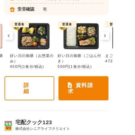
安否確認
有
普通食
普通食
普通食
康
好い日の御膳（お惣菜の
好い日の御膳（ごはん付
まごころ手鞠
み）
き）
472円(1食分/税
450円(1食分/税込)
500円(1食分/税込)
詳
資料請
細
求
宅配クック123
株式会社シニアライフクリエイト