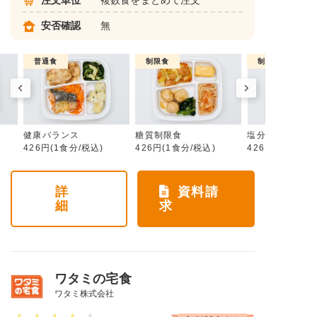
注文単位
複数食をまとめて注文
安否確認
無
普通食
制限食
制限食
健康バランス
糖質制限食
塩分制限食
426円(1食分/税込)
426円(1食分/税込)
426円(1食分/税
詳
資料請
細
求
ワタミの宅食
ワタミ株式会社