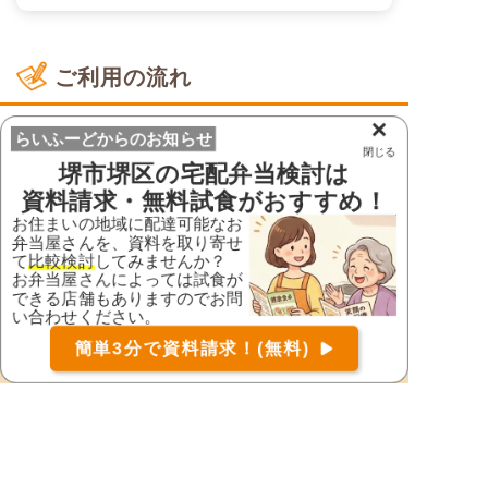
ご利用の流れ
×
らいふーどからのお知らせ
閉じる
堺市堺区
の宅配弁当検討は
資料請求・無料試食がおすすめ！
お住まいの地域に配達可能なお
弁当屋さんを、資料を取り寄せ
て
比較検討
してみませんか？
お弁当屋さんによっては試食が
できる店舗もありますのでお問
い合わせください。
お届け可能な宅配弁当の資料を一括で請求
（無料）
簡単3分で資料請求！(無料)
1.
資料請求
〒
検索
らいふーどでお弁当を召し上がる方のお住いの地域
に対応したお弁当屋さんを探して資料請求(1分)