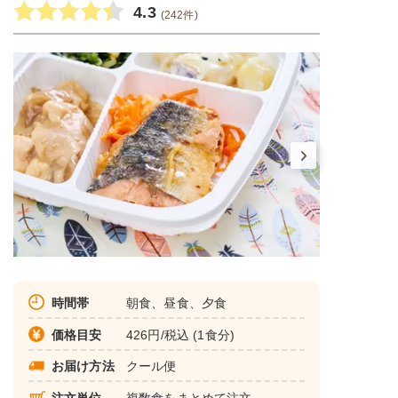
4.3
(242件)
時間帯
朝食、昼食、夕食
価格目安
426円/税込 (1食分)
お届け方法
クール便