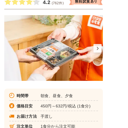
4.2
(762件)
時間帯
朝食、昼食、夕食
価格目安
450円～632円/税込 (1食分)
お届け方法
手渡し
注文単位
1食分から注文可能