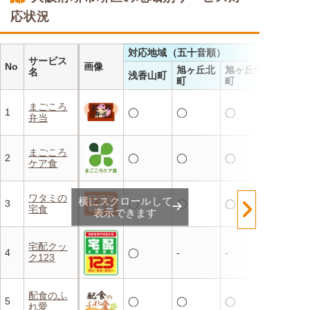
応状況
対応地域（五十音順）
サービス
No
画像
旭ヶ丘北
旭ヶ丘中
名
浅香山町
町
町
まごころ
1
◯
◯
◯
弁当
まごころ
2
◯
◯
◯
ケア食
ワタミの
横にスクロールして
3
◯
◯
◯
宅食
表示できます
宅配クッ
4
◯
-
-
ク123
配食のふ
5
◯
◯
◯
れ愛