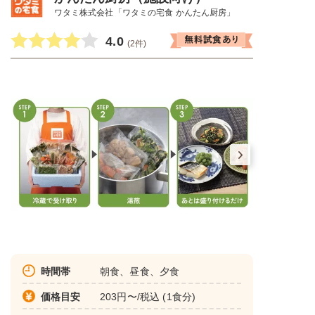
ワタミ株式会社「ワタミの宅食 かんたん厨房」
4.0
(2件)
時間帯
朝食、昼食、夕食
価格目安
203円〜/税込 (1食分)