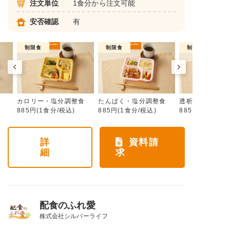
注文単位
1食分から注文可能
安否確認
有
制限食
制限食
制限食
カロリー・塩分調整食
たんぱく・塩分調整食
透析食
885円(1食分/税込)
885円(1食分/税込)
885円(1食分/税
詳
資料請
細
求
配食のふれ愛
株式会社シルバーライフ