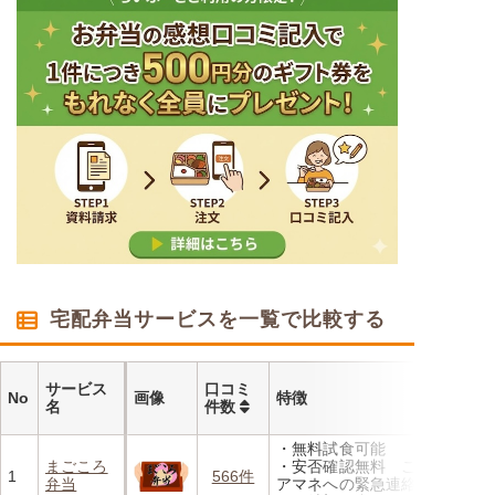
宅配弁当サービスを一覧で比較する
サービス
口コミ
No
画像
特徴
名
件数
・無料試食可能
まごころ
・安否確認無料 ご家族やケ
1
566件
弁当
アマネへの緊急連絡が可能