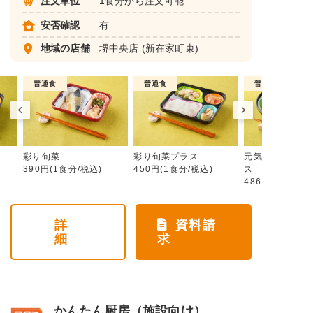
注文単位
1食分から注文可能
安否確認
有
地域の店舗
堺中央店
(新在家町東)
普通食
普通食
普通食
彩り旬菜
彩り旬菜プラス
元気旬菜・元気
390円(1食分/税込)
450円(1食分/税込)
ス
486円(1食分/税
詳
資料請
細
求
かんたん厨房（施設向け）