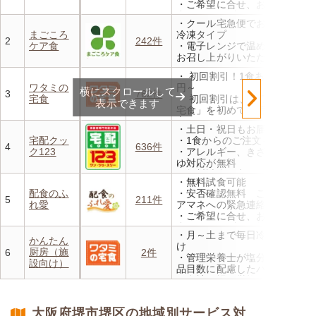
・ご希望に合せ、お粥、刻み
食、アレルギーに無料対応
・クール宅急便でお届けする
・1回だけ、1食だけのご注文
まごころ
冷凍タイプ
もOK
2
242件
ケア食
・電子レンジで温めるだけで
お召し上がりいただけます
・メニューの組み合わせは管
・ 初回割引！1食あたり472
理栄養士にお任せ
ワタミの
円～
横にスクロールして
・定期は通常価格と比べてな
3
762件
宅食
・ 初回割引は、「ワタミの
んと20％OFF！
表示できます
宅食」を初めて利用される
方、または6か月以上利用を
・土日・祝日もお届け
お休みされている方が対象と
宅配クッ
・1食からのご注文もOK
なります。※「好い日のおか
4
636件
ク123
・アレルギー、きざみ、おか
ず」「好い日の御膳」は対象
ゆ対応が無料
外
・無料試食・安否確認・朝食
・香り、風味、食感が楽しめ
・無料試食可能
対応あり
るよう冷蔵でお届け
配食のふ
・安否確認無料 ご家族やケ
5
211件
・日替わりの献立を週1日か
れ愛
アマネへの緊急連絡が可能
らご利用可能
・ご希望に合せ、お粥、刻み
食、アレルギーに無料対応
・月～土まで毎日冷蔵でお届
・1回だけ、1食だけのご注文
かんたん
け
もOK
厨房（施
6
2件
・管理栄養士が塩分カロリー
設向け）
品目数に配慮したパック惣菜
・自社工場で厳格な安全基準
のもと製造
・施設の人手不足やコスト削
大阪府堺市堺区の地域別サービス対
減を実現！温めるだけで簡単