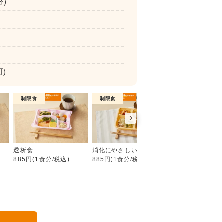
分)
)
制限食
制限食
介護食
たんぱく・塩分調整食
食
透析食
消化にやさしい食
やわらか食
885円(1食分/税込)
885円(1食分/税込)
885円(1食分/税込