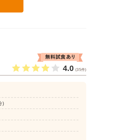
る
4.0
(35件)
分)