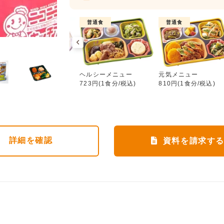
介護食
普通食
普通食
ヘルシーメニュー
ムース食
ヘルシーメニュー
元気メニュー
851円(1食分/税込)
723円(1食分/税込)
810円(1食分/税込)
詳細
を確認
資料を請求す