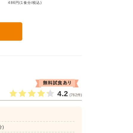
486円(1食分/税込)
る
4.2
(762件)
分)