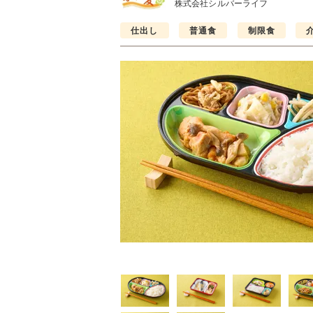
株式会社シルバーライフ
仕出し
普通食
制限食
普通食
制限食
制限食
気旬菜・元気旬菜プラ
糖質カロリー調整食
たんぱく調整食
648円(1食分/税込)
756円(1食分/税込)