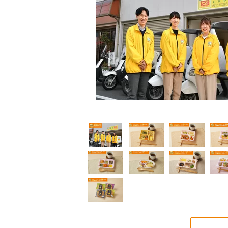
普通食
普通食
普通食
通食
幸たんぱく食
健康ボリューム食
5円(1食分/税込)
724円(1食分/税込)
788円(1食分/税込)