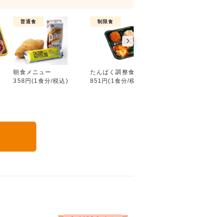
普通食
制限食
制限食
元気メニュー
朝食メニュー
たんぱく調整食
カロリー調整食
358円(1食分/税込)
851円(1食分/税込)
851円(1食分/税込
る