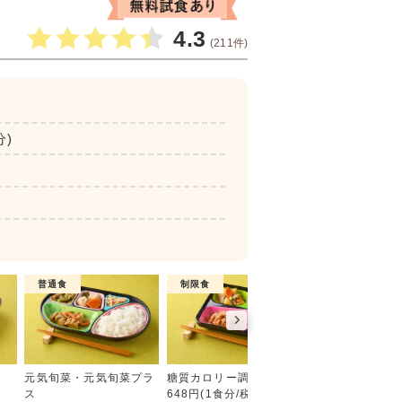
4.3
(211件)
分)
普通食
制限食
制限食
彩り旬菜プラス
元気旬菜・元気旬菜プラ
糖質カロリー調整食
たんぱく調整食
ス
648円(1食分/税込)
756円(1食分/税込