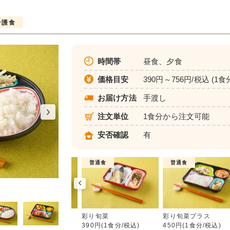
介護食
時間帯
昼食、夕食
価格目安
390円～756円/税込 (1食
お届け方法
手渡し
注文単位
1食分から注文可能
安否確認
有
介護食
普通食
普通食
彩り旬菜
ムース食
彩り旬菜
彩り旬菜プラス
583円(1食分/税込)
390円(1食分/税込)
450円(1食分/税込)