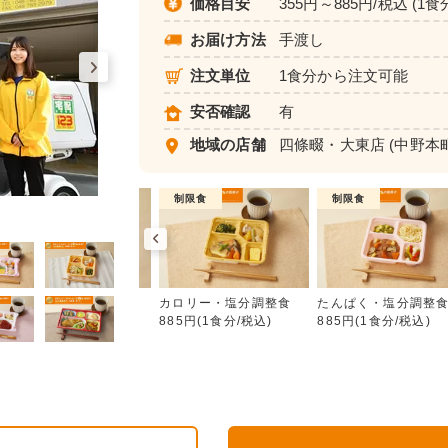
価格目安
355円～885円/税込 (1食
お届け方法
手渡し
注文単位
1食分から注文可能
安否確認
有
地域の店舗
四條畷・大東店
(中野本町
普通食
制限食
制限食
カロリー・塩分調整食
朝食（パンセット）
カロリー・塩分調整食
たんぱく・塩分調整
355円(1食分/税込)
885円(1食分/税込)
885円(1食分/税込)