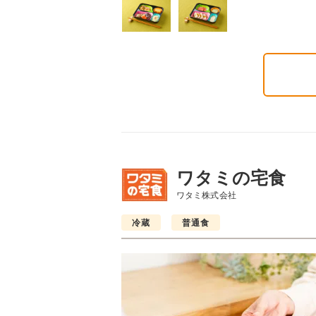
6円(1食分/税込)
ワタミの宅食
ワタミ株式会社
冷蔵
普通食