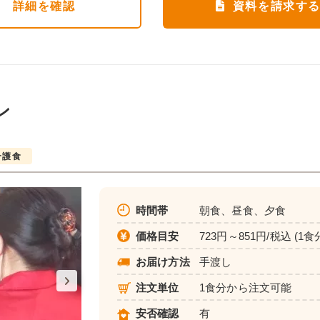
詳細
を確認
資料を請求す
ン
介護食
時間帯
朝食、昼食、夕食
価格目安
723円～851円/税込 (1食
お届け方法
手渡し
注文単位
1食分から注文可能
安否確認
有