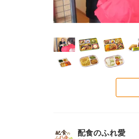
制限食
制限食
介護食
んぱく調整食
カロリー調整食
やわらか食
1円(1食分/税込)
851円(1食分/税込)
851円(1食分/税込)
配食のふれ愛