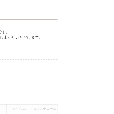
しハンバーグ
です。
し上がりいただけます。
メニュー例をもっと見る
（残り2件）
カリウム
コレステロール