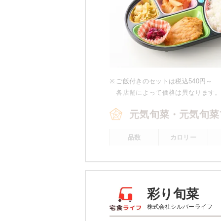
※
ご飯付きのセットは税込540円～
各店舗によって価格は異なります
元気旬菜・元気旬菜
品数
カロリー
4～5品
443kcal
※
元気旬菜プラスの場合 一例です。
彩り旬菜
元気旬菜・元気旬菜
株式会社シルバーライフ