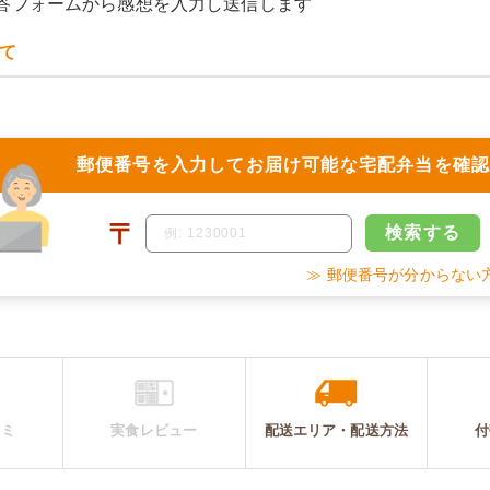
答フォームから感想を入力し送信します
て
郵便番号を入力して
お届け可能な宅配弁当を確
〒
検索
する
≫ 郵便番号が分からない
コミ
実食レビュー
配送エリア・
配送
方法
付