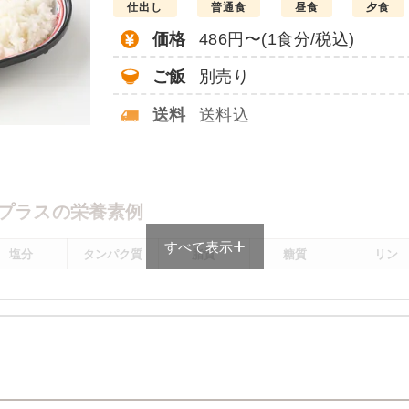
仕出し
普通食
昼食
夕食
価格
486円〜(1食分/税込)
ご飯
別売り
送料
送料込
。
プラスの栄養素例
すべて表示
塩分
タンパク質
脂質
糖質
リン
1.9g
11.9g
8.6g
72.4g
160.4m
メニューにより前後します
プラスのメニュー例