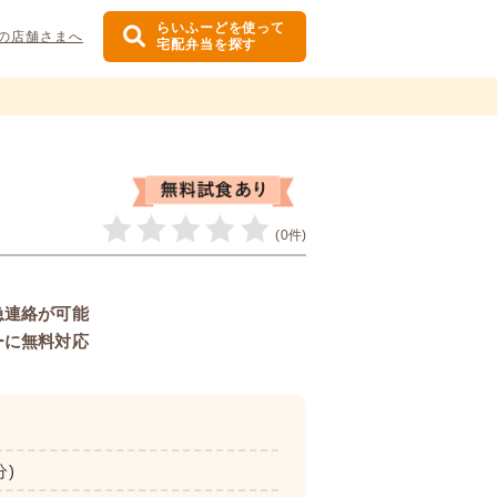
らいふーどを使って
の店舗さまへ
宅配弁当を探す
(0件)
急連絡が可能
ーに無料対応
分)