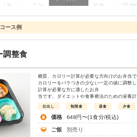
1.3g
12.1g
4.6g
53.8g
137.6m
ます
のコース例
ニュー例
菜の塩あん
ホッケの
ー調整食
醤油仕立て
ソーセージのポトフ風
しっとり卯の花
糖質、カロリー計算が必要な方向けのお弁当で
栄養素
カロリーをバラつきの少ない一定の値に調整し
-
計算が必要な方に適したお弁
当です。ダイエットや食事療法のための栄養計
※メニューの補足
-
仕出し
制限食
昼食
夕食
価格
648円〜(1食分/税込)
＋
彩り旬菜プラスの
ご飯
別売り
は一例です）