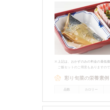
豚肉とナス
麩と榎のさっと煮
マーボー豆腐
小松菜と玉葱のツナ和え
栄養素
-
※メニューの補足
-
※
上記は、おかずのみの料金の最低
ご飯セットのご用意もありますの
彩り旬菜の栄養素例
※ その他備考
メニューは日替わりです（メニュー
品数
カロリー
2～3品
400kcal前後