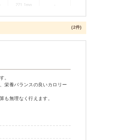
g
271.1mg
-
(2件)
一夜干し焼き
す。
、栄養バランスの良いカロリー
算も無理なく行えます。
メニュー例をもっと見る
（残り2件）