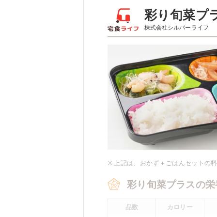
彩り旬菜のメニュー
彩り旬菜プ
株式会社シルバーライフ
サバの味噌
ほうれん草のベーコン和え
豆腐の柚子あんかけ
栄養素
-
※メニューの補足
-
※ その他備考
※
上記は、おかず＋ごはんセットの
メニューは日替わりです（メニュー
彩り旬菜プラスの栄
品数
カロリー