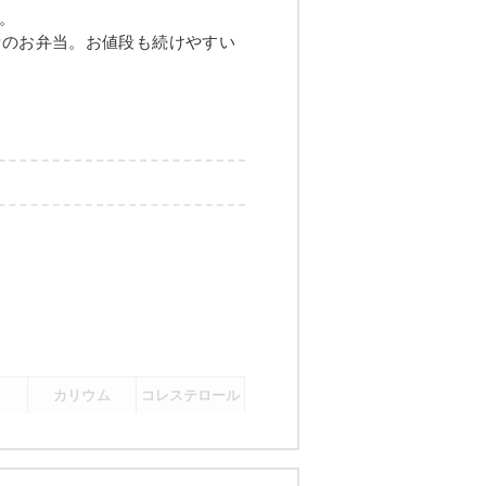
グの甘酢あんかけ
。
量のお弁当。お値段も続けやすい
煮
メニュー例をもっと見る
（残り2件）
カリウム
コレステロール
-
-