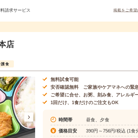
資料請求サービス
掲載をご希望
本店
介護食
無料試食可能
安否確認無料 ご家族やケアマネへの緊
ご希望に合せ、お粥、刻み食、アレルギ
1回だけ、1食だけのご注文もOK
時間帯
昼食、夕食
価格目安
390円～756円/税込 (1食