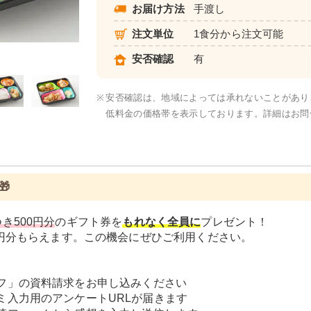
お届け方法
手渡し
注文単位
1食分から注文可能
元気旬菜・元気旬菜プラス
安否確認
有
※
安否確認は、地域によっては承れないことがあり
低料金の価格帯を表示しております。詳細はお問

き500円分
のギフト券を
もれなく全員に
プレゼント！
0円分もらえます。この機会にぜひご利用ください。
フ」の資料請求をお申し込みください
ミ入力用のアンケートURLが届きます