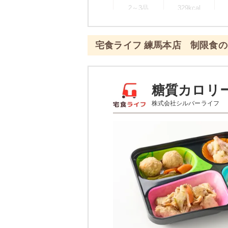
2～3品
329kcal
※
一例です。メニューにより前後し
宅食ライフ 練馬本店 制限食
彩り旬菜プラスのメ
エビと青梗
糖質カロリ
株式会社シルバーライフ
あさりとじゃが芋のピリ辛
白滝と蒲鉾の煮物
栄養素
-
※メニューの補足
-
※ その他備考
メニューは日替わりです（メニュー