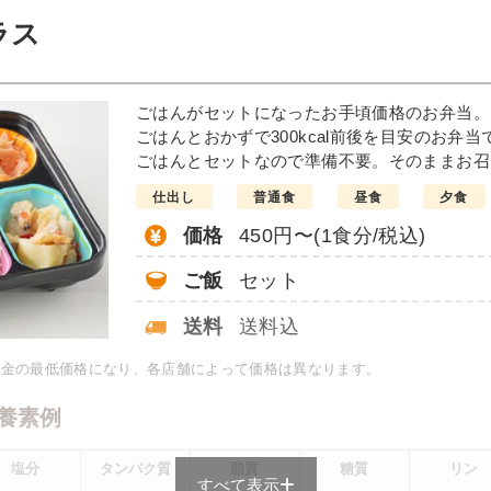
例
ラス
だれがけ
豆腐おろ
ごはんがセットになったお手頃価格のお弁当。
インゲンソテー
ごはんとおかずで300kcal前後を目安のお弁当
彩りごまサラダ
ごはんとセットなので準備不要。そのままお召
栄養素
仕出し
普通食
昼食
夕食
-
価格
450円〜(1食分/税込)
※メニューの補足
-
ご飯
セット
＋
彩り旬菜の
送料
送料込
料金の最低価格になり、各店舗によって価格は異なります。
は一例です）
養素例
塩分
タンパク質
脂質
糖質
リン
すべて表示