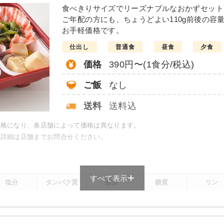
の味噌炒め
豆腐ハンバー
食べきりサイズでリーズナブルなおかずセット
ご年配の方にも、ちょうどよい110g前後の容
こんにゃくと春菊の甘辛
お手軽価格です。
カニ風味サラダ
仕出し
普通食
昼食
夕食
大根と椎茸の煮物
竹輪と野菜の胡麻よごし
価格
390円〜(1食分/税込)
栄養素
ご飯
なし
-
送料
送料込
※メニューの補足
-
価格になり、各店舗によって価格は異なります。
で詳細は店舗までお問合せください。
＋
元気旬菜・元気旬菜プラスの
は一例です）
すべて表示
塩分
タンパク質
脂質
糖質
リン
-
-
-
-
-