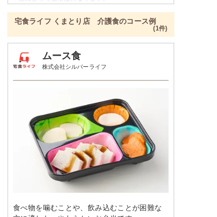
ねぎとちくわのぬた
ご飯セットのご用意もありますので詳細は店舗まで
青菜とチャーシュの刻み炒め
宅食ライフ くまとり店 介護食のコース例
お問合せください。
ツナとキャベツの炒め物
(1件)
たんぱく調整食の栄養素例
栄養素
ムース食
-
品数
4～5品
株式会社シルバーライフ
※メニューの補足
-
カロリー
300kcal前後
塩分
-
肉豆腐
タンパク質
-
カリフラワーのレモンマリネ
鶏団子の炊き合わせ
脂質
-
ジャーマンポテト
糖質
-
栄養素
-
リン
-
※メニューの補足
カリウム
-
食べ物を噛むことや、飲み込むことが困難な
-