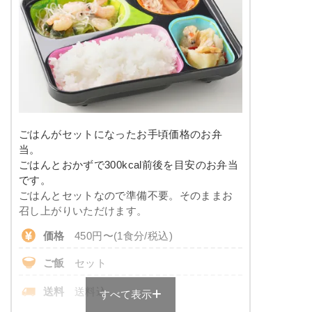
※メニューの補足
-
塩分
-
タンパク質
-
豆腐ハンバーグの甘酢あんかけ
脂質
-
こんにゃくと春菊の甘辛煮
カニ風味サラダ
糖質
-
大根と椎茸の煮物
ごはんがセットになったお手頃価格のお弁
竹輪と野菜の胡麻よごし
リン
-
当。
ごはんとおかずで300kcal前後を目安のお弁当
栄養素
カリウム
-
です。
-
ごはんとセットなので準備不要。そのままお
※メニューの補足
コレステロール
-
召し上がりいただけます。
-
価格
450円〜(1食分/税込)
彩り旬菜のメニュー例
＋
メニュー例をもっと見る
（残り2件）
ご飯
セット
サバの味噌だれがけ
※ その他備考
メニューは日替わりです（メニューは一例です）
送料
送料込
すべて表示
ほうれん草のベーコン和え