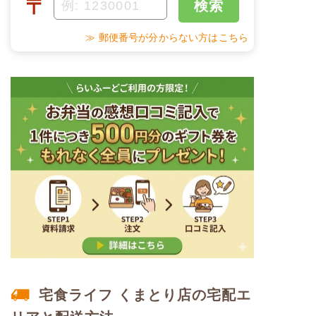
〒
検索
塩分
1.3g
甘酢蓮根
野菜炒め
≫ 郵便番号が分からない方はこちら
タンパク質
5.5g
だし巻き玉子
脂質
19.0g
栄養素
-
糖質
15.5g
※メニューの補足
-
リン
54.3mg
＋
メニュー例をもっと見る
カリウム
90.3mg
（残り1件）
※ その他備考
コレステロール
-
メニューは日替わりです（メニューは一例です）
※
一例です。メニューにより前後します（おかずのみ
の栄養価です）
ムース食のメニュー例
宅食ライフ くまとり店の宅配エ
鯛の塩焼きセット