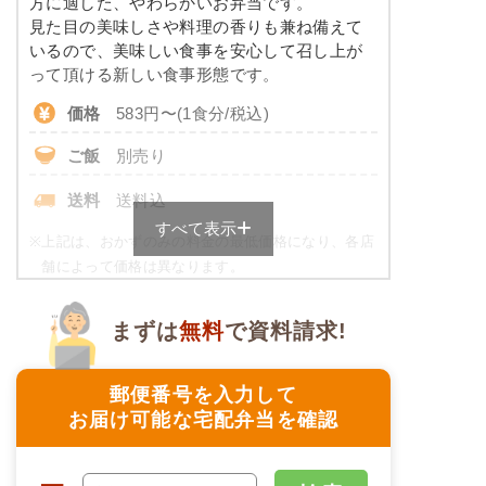
方に適した、やわらかいお弁当です。
※ その他備考
コレステロール
-
見た目の美味しさや料理の香りも兼ね備えて
メニューは日替わりです（メニューは一例です）
いるので、美味しい食事を安心して召し上が
たんぱく調整食のメニュー例
って頂ける新しい食事形態です。
価格
583円〜(1食分/税込)
ミートオムレツ
ご飯
別売り
ブロッコリーソテー
豚肉のマヨネーズ炒め風
送料
送料込
キャロットラペ
すべて表示
二色豆（黒豆・白花豆）
※
上記は、おかずのみの料金の最低価格になり、各店
舗によって価格は異なります。
栄養素
ご飯セットのご用意もありますので詳細は店舗まで
-
お問合せください。
まずは
無料
で資料請求!
※メニューの補足
ムース食の栄養素例
-
郵便番号を入力して
品数
4品
お届け可能な宅配弁当を確認
アジと茄子の胡麻味噌だれ
カロリー
258kcal
花人参