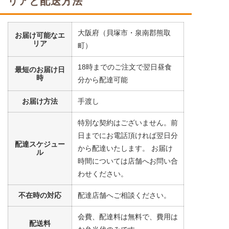
リアと配送方法
豆腐
コーン
小松菜
大阪府（貝塚市・泉南郡熊取
お届け可能なエ
リア
町）
栄養素
-
18時までのご注文で翌日昼食
最短のお届け日
時
分から配達可能
※メニューの補足
-
お届け方法
手渡し
まぐろの煮付けセット
特別な契約はございません。前
日までにお電話頂ければ翌日分
大根
配達スケジュー
から配達いたします。 お届け
ル
コーン
時間については店舗へお問い合
うずら豆
わせください。
栄養素
不在時の対応
配達店舗へご相談ください。
-
※メニューの補足
会費、配達料は無料で、費用は
配送料
-