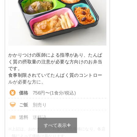
塩分
1.8g
栄養素
-
タンパク質
7.4g
※メニューの補足
脂質
10.1g
-
糖質
10.6g
＋
メニュー例をもっと見る
（残り2件）
かかりつけの医師による指導があり、たんぱ
※ その他備考
リン
109.3mg
く質の摂取量の注意が必要な方向けのお弁当
メニューは日替わりです（メニューは一例です）
です。
カリウム
436.4mg
食事制限されていてたんぱく質のコントロー
ルが必要な方に。
コレステロール
-
価格
756円〜(1食分/税込)
※
一例です。メニューにより前後します
ご飯
別売り
糖質カロリー調整食のメニュー例
送料
送料込
すべて表示
鶏肉と茄子の和風炒め
※
上記は、おかずのみの料金の最低価格になり、各店
舗によって価格は異なります。