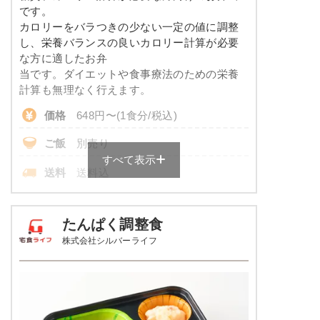
コレステロール
-
メニューは日替わりです（メニューは一例です）
です。
カロリーをバラつきの少ない一定の値に調整
※
一例です。メニューにより前後します
し、栄養バランスの良いカロリー計算が必要
な方に適したお弁
彩り旬菜プラスのメニュー例
当です。ダイエットや食事療法のための栄養
計算も無理なく行えます。
エビと青梗菜の塩あん
価格
648円〜(1食分/税込)
あさりとじゃが芋のピリ辛醤油仕立て
ご飯
別売り
白滝と蒲鉾の煮物
すべて表示
送料
送料込
栄養素
-
※
ご飯付きのセットは税込702円～
※メニューの補足
各店舗によって価格は異なります。
たんぱく調整食
-
株式会社シルバーライフ
糖質カロリー調整食の栄養素例
ホッケの一夜干し焼き
品数
3～4品
ソーセージのポトフ風
カロリー
170kcal
しっとり卯の花