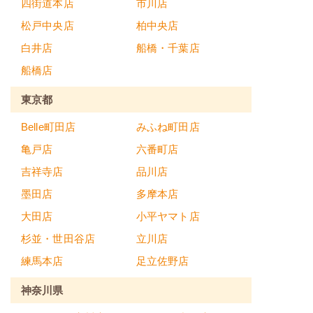
四街道本店
市川店
松戸中央店
柏中央店
白井店
船橋・千葉店
船橋店
東京都
Belle町田店
みふね町田店
亀戸店
六番町店
吉祥寺店
品川店
墨田店
多摩本店
大田店
小平ヤマト店
杉並・世田谷店
立川店
練馬本店
足立佐野店
神奈川県