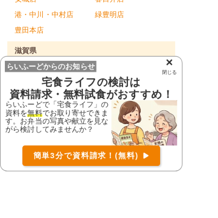
港・中川・中村店
緑豊明店
豊田本店
滋賀県
×
らいふーどからのお知らせ
大津店
大津本店
閉じる
宅食ライフ
の検討は
滋賀本店
資料請求・無料試食がおすすめ！
らいふーどで「宅食ライフ」の
京都府
資料を
無料
でお取り寄せできま
す。お弁当の写真や献立を見な
フォーライフ久御山
お届け可能な宅配弁当の資料を一括で請求
（無料）
がら検討してみませんか？
店
京都三条店
〒
検索
右京店
木津川台店
簡単3分で資料請求！(無料)
コース
詳細
資料請求
大阪府
CoCo店
くまとり店
カモミール高槻店
八尾店