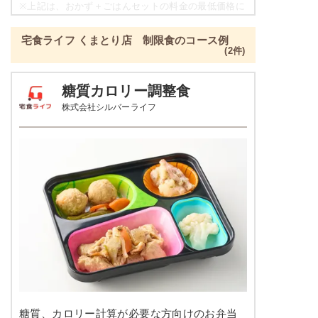
豆腐の柚子あんかけ
※
上記は、おかず＋ごはんセットの料金の最低価格に
なり、各店舗によって価格は異なります。
栄養素
宅食ライフ くまとり店 制限食のコース例
-
彩り旬菜プラスの栄養素例
(2件)
※メニューの補足
品数
2～3品
-
糖質カロリー調整食
株式会社シルバーライフ
カロリー
329kcal
豆腐おろしハンバーグ
塩分
1.3g
インゲンソテー
タンパク質
12.1g
彩りごまサラダ
脂質
4.6g
栄養素
-
糖質
53.8g
※メニューの補足
-
リン
137.6mg
＋
メニュー例をもっと見る
（残り2件）
カリウム
271.1mg
※ その他備考
糖質、カロリー計算が必要な方向けのお弁当