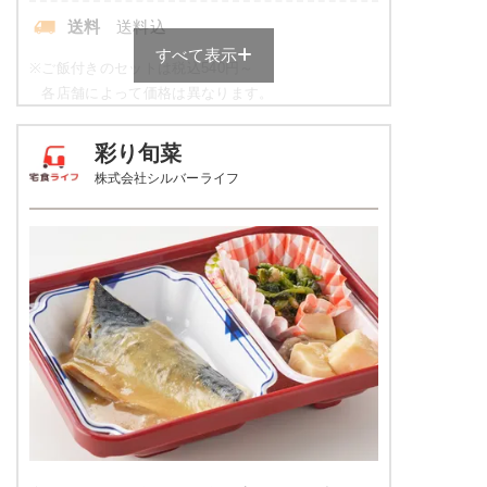
送料
送料込
すべて表示
※
ご飯付きのセットは税込540円～
各店舗によって価格は異なります。
元気旬菜・元気旬菜プラスの栄養
彩り旬菜
素例
株式会社シルバーライフ
品数
4～5品
カロリー
443kcal
塩分
1.9g
タンパク質
11.9g
脂質
8.6g
糖質
72.4g