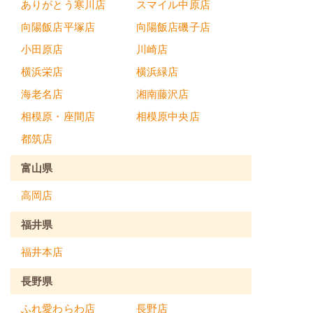
ありがとう寒川店
スマイル中原店
向陽飯店平塚店
向陽飯店磯子店
小田原店
川崎店
横浜栄店
横浜緑店
海老名店
湘南藤沢店
相模原・座間店
相模原中央店
都筑店
富山県
高岡店
福井県
福井本店
長野県
ふれ愛わらわ店
長野店