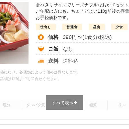
の味噌炒め
豆腐ハンバー
食べきりサイズでリーズナブルなおかずセット
ご年配の方にも、ちょうどよい110g前後の容
こんにゃくと春菊の甘辛
お手軽価格です。
カニ風味サラダ
仕出し
普通食
昼食
夕食
大根と椎茸の煮物
竹輪と野菜の胡麻よごし
価格
390円〜(1食分/税込)
栄養素
ご飯
なし
-
送料
送料込
※メニューの補足
-
価格になり、各店舗によって価格は異なります。
で詳細は店舗までお問合せください。
＋
元気旬菜・元気旬菜プラスの
は一例です）
すべて表示
塩分
タンパク質
脂質
糖質
リン
-
-
-
-
-