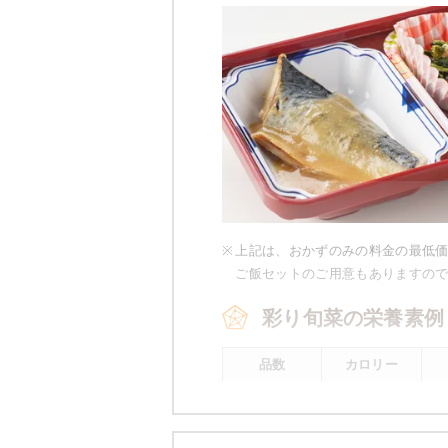
豚肉とナス
麩と榎のさっと煮
マーボー豆腐
小松菜と玉葱のツナ和え
栄養素
-
※メニューの補足
-
※
上記は、おかずのみの料金の最低
ご飯セットのご用意もありますの
彩り旬菜の栄養素例
※ その他備考
メニューは日替わりです（メニュー
品数
カロリー
2～3品
400kcal前後