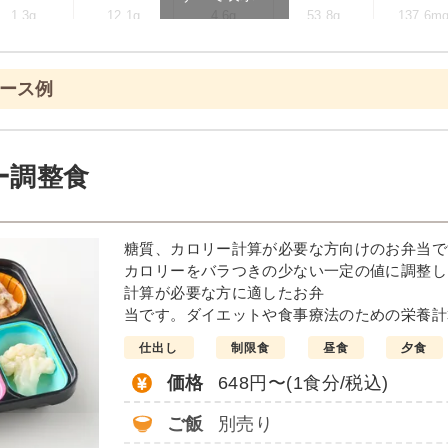
1.3g
12.1g
4.6g
53.8g
137.6m
ます
コース例
ニュー例
菜の塩あん
ホッケの
ー調整食
醤油仕立て
ソーセージのポトフ風
しっとり卯の花
糖質、カロリー計算が必要な方向けのお弁当で
栄養素
カロリーをバラつきの少ない一定の値に調整し
-
計算が必要な方に適したお弁
当です。ダイエットや食事療法のための栄養計
※メニューの補足
-
仕出し
制限食
昼食
夕食
価格
648円〜(1食分/税込)
＋
彩り旬菜プラスの
ご飯
別売り
は一例です）