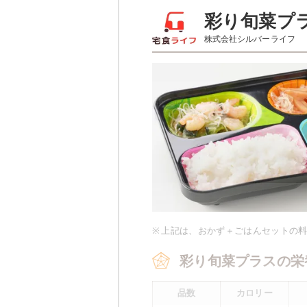
彩り旬菜のメニュー
彩り旬菜プ
株式会社シルバーライフ
サバの味噌
ほうれん草のベーコン和え
豆腐の柚子あんかけ
栄養素
-
※メニューの補足
-
※ その他備考
※
上記は、おかず＋ごはんセットの
メニューは日替わりです（メニュー
彩り旬菜プラスの栄
品数
カロリー