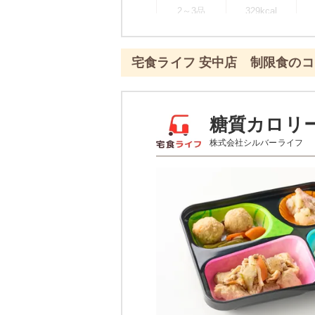
2～3品
329kcal
※
一例です。メニューにより前後し
宅食ライフ 安中店 制限食の
彩り旬菜プラスのメ
エビと青梗
糖質カロリ
株式会社シルバーライフ
あさりとじゃが芋のピリ辛
白滝と蒲鉾の煮物
栄養素
-
※メニューの補足
-
※ その他備考
メニューは日替わりです（メニュー