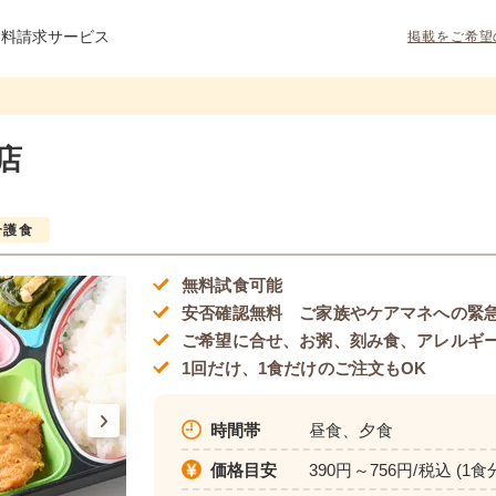
資料請求サービス
掲載をご希望
店
介護食
無料試食可能
安否確認無料 ご家族やケアマネへの緊
ご希望に合せ、お粥、刻み食、アレルギ
1回だけ、1食だけのご注文もOK
時間帯
昼食、夕食
価格目安
390円～756円/税込 (1食