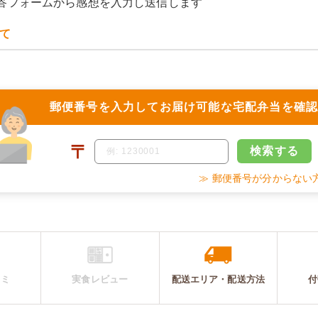
答フォームから感想を入力し送信します
て
郵便番号を入力して
お届け可能な宅配弁当を確
〒
検索
する
≫ 郵便番号が分からない
コミ
実食レビュー
配送エリア・
配送
方法
付