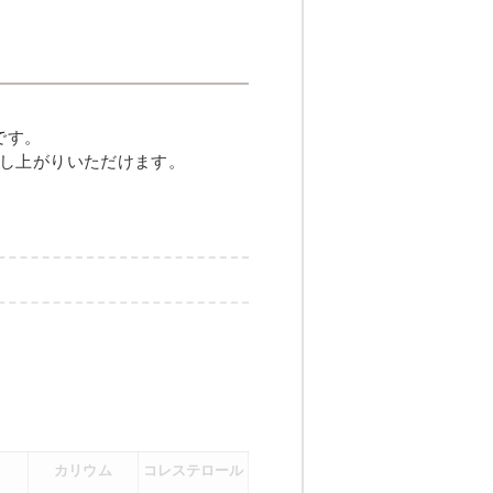
しハンバーグ
です。
し上がりいただけます。
メニュー例をもっと見る
（残り2件）
カリウム
コレステロール