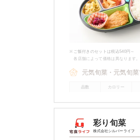
※
ご飯付きのセットは税込540円～
各店舗によって価格は異なります
元気旬菜・元気旬菜
品数
カロリー
4～5品
443kcal
※
元気旬菜プラスの場合 一例です。
彩り旬菜
元気旬菜・元気旬菜
株式会社シルバーライフ