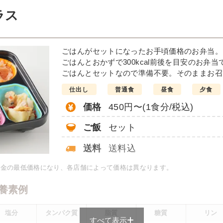
例
ラス
だれがけ
豆腐おろ
ごはんがセットになったお手頃価格のお弁当。
インゲンソテー
ごはんとおかずで300kcal前後を目安のお弁当
彩りごまサラダ
ごはんとセットなので準備不要。そのままお召
栄養素
仕出し
普通食
昼食
夕食
-
価格
450円〜(1食分/税込)
※メニューの補足
-
ご飯
セット
＋
彩り旬菜の
送料
送料込
料金の最低価格になり、各店舗によって価格は異なります。
は一例です）
養素例
塩分
タンパク質
脂質
糖質
リン
すべて表示