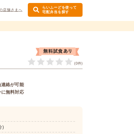
らいふーどを使って
の店舗さまへ
宅配弁当を探す
(0件)
急連絡が可能
ーに無料対応
分)