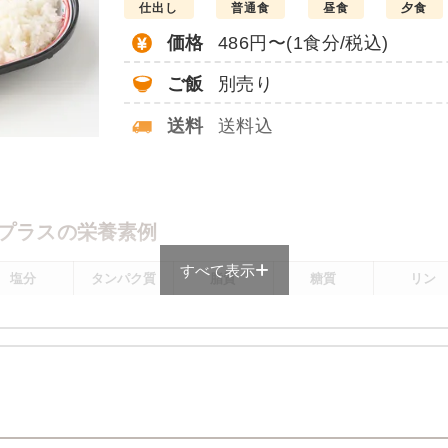
仕出し
普通食
昼食
夕食
価格
486円〜(1食分/税込)
ご飯
別売り
送料
送料込
。
プラスの栄養素例
すべて表示
塩分
タンパク質
脂質
糖質
リン
1.9g
11.9g
8.6g
72.4g
160.4m
メニューにより前後します
プラスのメニュー例