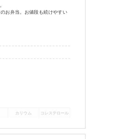
グの甘酢あんかけ
。
量のお弁当。お値段も続けやすい
煮
メニュー例をもっと見る
（残り2件）
カリウム
コレステロール
-
-