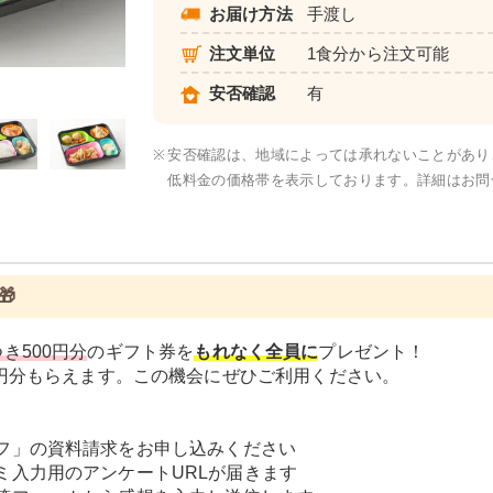
お届け方法
手渡し
注文単位
1食分から注文可能
元気旬菜・元気旬菜プラス
安否確認
有
※
安否確認は、地域によっては承れないことがあり
低料金の価格帯を表示しております。詳細はお問

き500円分
のギフト券を
もれなく全員に
プレゼント！
0円分もらえます。この機会にぜひご利用ください。
フ」の資料請求をお申し込みください
ミ入力用のアンケートURLが届きます