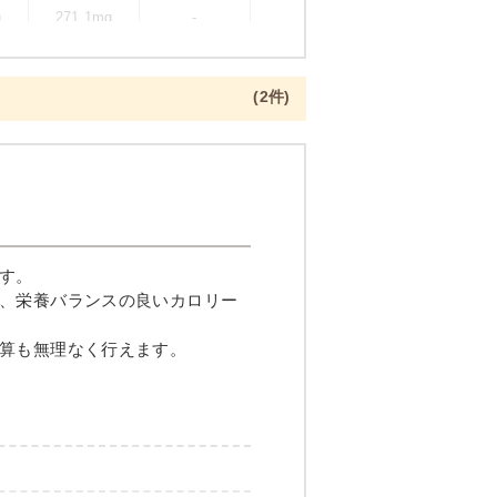
g
271.1mg
-
(2件)
一夜干し焼き
す。
、栄養バランスの良いカロリー
算も無理なく行えます。
メニュー例をもっと見る
（残り2件）