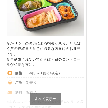
塩分
1.8g
栄養素
-
タンパク質
7.4g
※メニューの補足
脂質
10.1g
-
糖質
10.6g
＋
メニュー例をもっと見る
（残り2件）
かかりつけの医師による指導があり、たんぱ
※ その他備考
リン
109.3mg
く質の摂取量の注意が必要な方向けのお弁当
メニューは日替わりです（メニューは一例です）
です。
カリウム
436.4mg
食事制限されていてたんぱく質のコントロー
ルが必要な方に。
コレステロール
-
価格
756円〜(1食分/税込)
※
一例です。メニューにより前後します
ご飯
別売り
糖質カロリー調整食のメニュー例
送料
送料込
すべて表示
鶏肉と茄子の和風炒め
※
上記は、おかずのみの料金の最低価格になり、各店
舗によって価格は異なります。