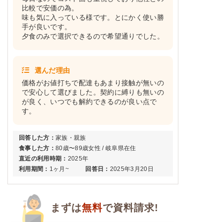
比較で安価の為。
味も気に入っている様です。とにかく使い勝
＋
メニュー例をもっと見る
（残り1件）
手が良いです。
※ その他備考
夕食のみで選択できるので希望通りでした。
メニューは日替わりです（メニューは一例です）
選んだ理由
価格がお値打ちで配達もあまり接触が無いの
で安心して選びました。契約に縛りも無いの
が良く、いつでも解約できるのが良い点で
す。
回答した方：
家族・親族
食事した方：
80歳〜89歳女性 / 岐阜県在住
直近の利用時期：
2025年
利用期間：
1ヶ月~
回答日：
2025年3月20日
まずは
無料
で資料請求!