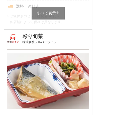
送料
送料込
すべて表示
※
ご飯付きのセットは税込540円～
各店舗によって価格は異なります。
元気旬菜・元気旬菜プラスの栄養
彩り旬菜
素例
株式会社シルバーライフ
品数
4～5品
カロリー
443kcal
塩分
1.9g
タンパク質
11.9g
脂質
8.6g
糖質
72.4g