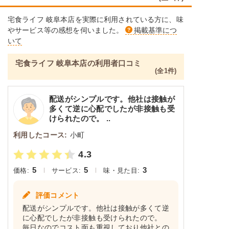
豆腐
宅食ライフ 岐阜本店を実際に利用されている方に、味
コーン
やサービス等の感想を伺いました。
掲載基準につ
小松菜
いて
栄養素
宅食ライフ 岐阜本店の利用者口コミ
-
(全1件)
※メニューの補足
-
配送がシンプルです。他社は接触が
多くて逆に心配でしたが非接触も受
けられたので。 ..
まぐろの煮付けセット
利用したコース:
小町
大根
4.3
コーン
うずら豆
5
5
3
価格:
サービス:
味・見た目:
栄養素
評価コメント
-
配送がシンプルです。他社は接触が多くて逆
※メニューの補足
に心配でしたが非接触も受けられたので。
-
毎日なのでコスト面も重視しており他社との