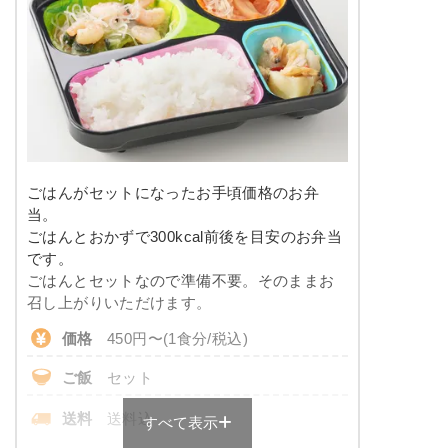
※メニューの補足
-
塩分
-
タンパク質
-
豆腐ハンバーグの甘酢あんかけ
脂質
-
こんにゃくと春菊の甘辛煮
カニ風味サラダ
糖質
-
大根と椎茸の煮物
ごはんがセットになったお手頃価格のお弁
竹輪と野菜の胡麻よごし
リン
-
当。
ごはんとおかずで300kcal前後を目安のお弁当
栄養素
カリウム
-
です。
-
ごはんとセットなので準備不要。そのままお
※メニューの補足
コレステロール
-
召し上がりいただけます。
-
価格
450円〜(1食分/税込)
彩り旬菜のメニュー例
＋
メニュー例をもっと見る
（残り2件）
ご飯
セット
サバの味噌だれがけ
※ その他備考
メニューは日替わりです（メニューは一例です）
送料
送料込
すべて表示
ほうれん草のベーコン和え