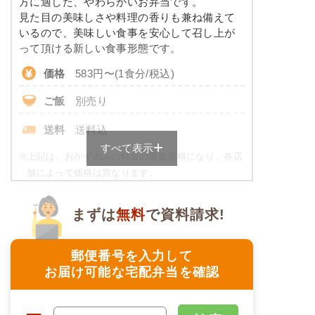
方に適した、やわらかいお弁当です。
※ その他備考
コレステロール
-
見た目の美味しさや料理の香りも兼ね備えて
メニューは日替わりです（メニューは一例です）
いるので、美味しい食事を安心して召し上が
たんぱく調整食のメニュー例
って頂ける新しい食事形態です。
価格
583円〜(1食分/税込)
ミートオムレツ
ご飯
別売り
ブロッコリーソテー
豚肉のマヨネーズ炒め風
送料
送料込
キャロットラペ
すべて表示
二色豆（黒豆・白花豆）
※
上記は、おかずのみの料金の最低価格になり、各店
舗によって価格は異なります。
栄養素
ご飯セットのご用意もありますので詳細は店舗まで
-
お問合せください。
まずは
無料
で資料請求!
※メニューの補足
ムース食の栄養素例
-
郵便番号を入力して
品数
4品
お届け可能な宅配弁当を確認
アジと茄子の胡麻味噌だれ
カロリー
258kcal
花人参