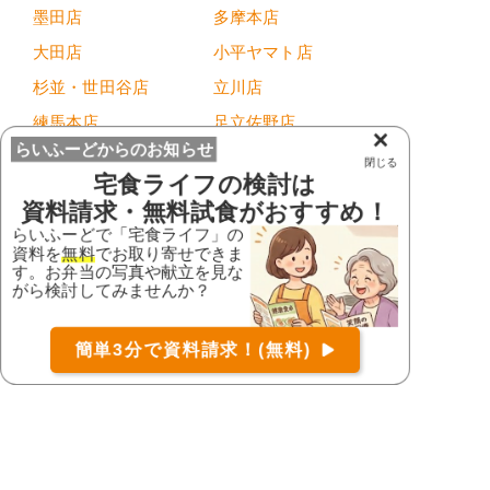
墨田店
多摩本店
大田店
小平ヤマト店
杉並・世田谷店
立川店
練馬本店
足立佐野店
×
らいふーどからのお知らせ
閉じる
神奈川県
宅食ライフ
の検討は
資料請求・無料試食がおすすめ！
ありがとう寒川店
スマイル中原店
らいふーどで「宅食ライフ」の
向陽飯店平塚店
向陽飯店磯子店
資料を
無料
でお取り寄せできま
す。お弁当の写真や献立を見な
小田原店
川崎店
お届け可能な宅配弁当の資料を一括で請求
（無料）
がら検討してみませんか？
〒
検索
横浜栄店
横浜緑店
簡単3分で資料請求！(無料)
海老名店
湘南藤沢店
コース
口コミ
詳細
資料請求
相模原・座間店
相模原中央店
都筑店
富山県