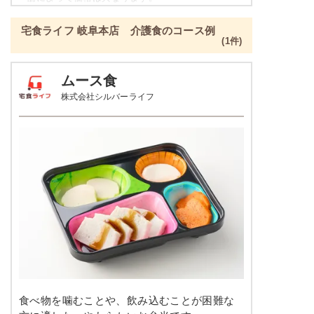
ねぎとちくわのぬた
ご飯セットのご用意もありますので詳細は店舗まで
青菜とチャーシュの刻み炒め
宅食ライフ 岐阜本店 介護食のコース例
お問合せください。
ツナとキャベツの炒め物
(1件)
たんぱく調整食の栄養素例
栄養素
ムース食
-
品数
4～5品
株式会社シルバーライフ
※メニューの補足
-
カロリー
300kcal前後
塩分
-
肉豆腐
タンパク質
-
カリフラワーのレモンマリネ
鶏団子の炊き合わせ
脂質
-
ジャーマンポテト
糖質
-
栄養素
-
リン
-
※メニューの補足
カリウム
-
食べ物を噛むことや、飲み込むことが困難な
-