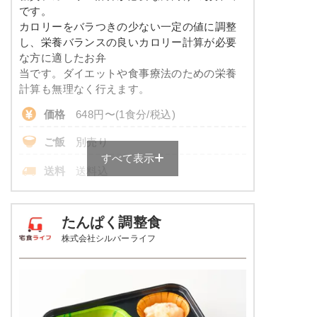
コレステロール
-
メニューは日替わりです（メニューは一例です）
です。
カロリーをバラつきの少ない一定の値に調整
※
一例です。メニューにより前後します
し、栄養バランスの良いカロリー計算が必要
な方に適したお弁
彩り旬菜プラスのメニュー例
当です。ダイエットや食事療法のための栄養
計算も無理なく行えます。
エビと青梗菜の塩あん
価格
648円〜(1食分/税込)
あさりとじゃが芋のピリ辛醤油仕立て
ご飯
別売り
白滝と蒲鉾の煮物
すべて表示
送料
送料込
栄養素
-
※
ご飯付きのセットは税込702円～
※メニューの補足
各店舗によって価格は異なります。
たんぱく調整食
-
株式会社シルバーライフ
糖質カロリー調整食の栄養素例
ホッケの一夜干し焼き
品数
3～4品
ソーセージのポトフ風
カロリー
170kcal
しっとり卯の花