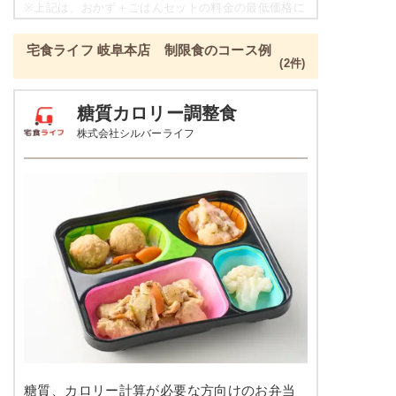
豆腐の柚子あんかけ
※
上記は、おかず＋ごはんセットの料金の最低価格に
なり、各店舗によって価格は異なります。
栄養素
宅食ライフ 岐阜本店 制限食のコース例
-
彩り旬菜プラスの栄養素例
(2件)
※メニューの補足
品数
2～3品
-
糖質カロリー調整食
株式会社シルバーライフ
カロリー
329kcal
豆腐おろしハンバーグ
塩分
1.3g
インゲンソテー
タンパク質
12.1g
彩りごまサラダ
脂質
4.6g
栄養素
-
糖質
53.8g
※メニューの補足
-
リン
137.6mg
＋
メニュー例をもっと見る
（残り2件）
カリウム
271.1mg
※ その他備考
糖質、カロリー計算が必要な方向けのお弁当