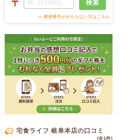
〒
検索
塩分
1.3g
甘酢蓮根
野菜炒め
≫ 郵便番号が分からない方はこちら
タンパク質
5.5g
だし巻き玉子
脂質
19.0g
栄養素
-
糖質
15.5g
※メニューの補足
-
リン
54.3mg
＋
メニュー例をもっと見る
カリウム
90.3mg
（残り1件）
※ その他備考
コレステロール
-
メニューは日替わりです（メニューは一例です）
※
一例です。メニューにより前後します（おかずのみ
の栄養価です）
ムース食のメニュー例
宅食ライフ 岐阜本店の口コミ
鯛の塩焼きセット
(全1件)