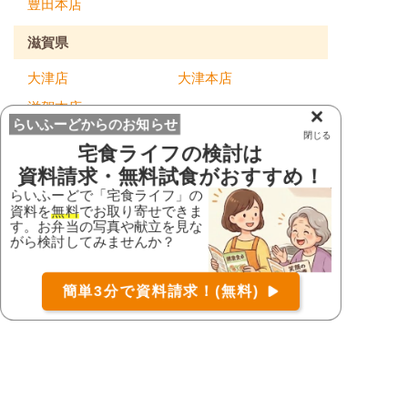
豊田本店
滋賀県
大津店
大津本店
滋賀本店
×
らいふーどからのお知らせ
閉じる
京都府
宅食ライフ
の検討は
資料請求・無料試食がおすすめ！
フォーライフ久御山
らいふーどで「宅食ライフ」の
店
京都三条店
資料を
無料
でお取り寄せできま
右京店
木津川台店
す。お弁当の写真や献立を見な
お届け可能な宅配弁当の資料を一括で請求
（無料）
がら検討してみませんか？
〒
検索
大阪府
簡単3分で資料請求！(無料)
CoCo店
くまとり店
コース
詳細
資料請求
カモミール高槻店
八尾店
大阪本店
寝屋川店
東住吉店
枚方店