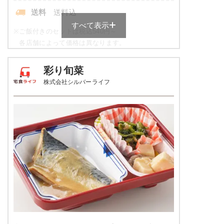
送料
送料込
すべて表示
※
ご飯付きのセットは税込540円～
各店舗によって価格は異なります。
元気旬菜・元気旬菜プラスの栄養
彩り旬菜
素例
株式会社シルバーライフ
品数
4～5品
カロリー
443kcal
塩分
1.9g
タンパク質
11.9g
脂質
8.6g
糖質
72.4g