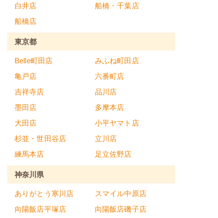
白井店
船橋・千葉店
船橋店
東京都
Belle町田店
みふね町田店
亀戸店
六番町店
吉祥寺店
品川店
墨田店
多摩本店
大田店
小平ヤマト店
杉並・世田谷店
立川店
練馬本店
足立佐野店
神奈川県
ありがとう寒川店
スマイル中原店
向陽飯店平塚店
向陽飯店磯子店