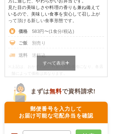
方に適した、やわらかいお弁当です。
※ その他備考
コレステロール
-
見た目の美味しさや料理の香りも兼ね備えて
メニューは日替わりです（メニューは一例です）
いるので、美味しい食事を安心して召し上が
たんぱく調整食のメニュー例
って頂ける新しい食事形態です。
価格
583円〜(1食分/税込)
ミートオムレツ
ご飯
別売り
ブロッコリーソテー
豚肉のマヨネーズ炒め風
送料
送料込
キャロットラペ
すべて表示
二色豆（黒豆・白花豆）
※
上記は、おかずのみの料金の最低価格になり、各店
舗によって価格は異なります。
栄養素
ご飯セットのご用意もありますので詳細は店舗まで
-
お問合せください。
まずは
無料
で資料請求!
※メニューの補足
ムース食の栄養素例
-
郵便番号を入力して
品数
4品
お届け可能な宅配弁当を確認
アジと茄子の胡麻味噌だれ
カロリー
258kcal
花人参