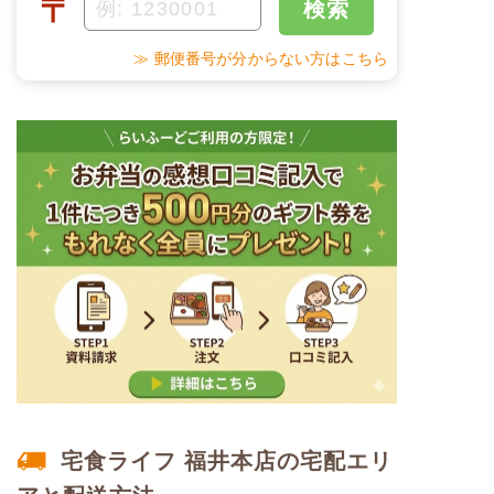
〒
検索
塩分
1.3g
甘酢蓮根
野菜炒め
≫ 郵便番号が分からない方はこちら
タンパク質
5.5g
だし巻き玉子
脂質
19.0g
栄養素
-
糖質
15.5g
※メニューの補足
-
リン
54.3mg
＋
メニュー例をもっと見る
カリウム
90.3mg
（残り1件）
※ その他備考
コレステロール
-
メニューは日替わりです（メニューは一例です）
※
一例です。メニューにより前後します（おかずのみ
の栄養価です）
ムース食のメニュー例
宅食ライフ 福井本店の宅配エリ
鯛の塩焼きセット