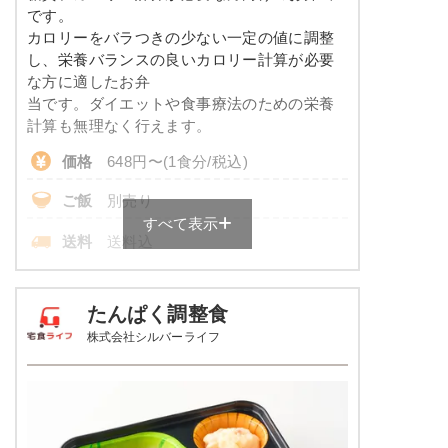
コレステロール
-
メニューは日替わりです（メニューは一例です）
です。
カロリーをバラつきの少ない一定の値に調整
※
一例です。メニューにより前後します
し、栄養バランスの良いカロリー計算が必要
な方に適したお弁
彩り旬菜プラスのメニュー例
当です。ダイエットや食事療法のための栄養
計算も無理なく行えます。
エビと青梗菜の塩あん
価格
648円〜(1食分/税込)
あさりとじゃが芋のピリ辛醤油仕立て
ご飯
別売り
白滝と蒲鉾の煮物
すべて表示
送料
送料込
栄養素
-
※
ご飯付きのセットは税込702円～
※メニューの補足
各店舗によって価格は異なります。
たんぱく調整食
-
株式会社シルバーライフ
糖質カロリー調整食の栄養素例
ホッケの一夜干し焼き
品数
3～4品
ソーセージのポトフ風
カロリー
170kcal
しっとり卯の花