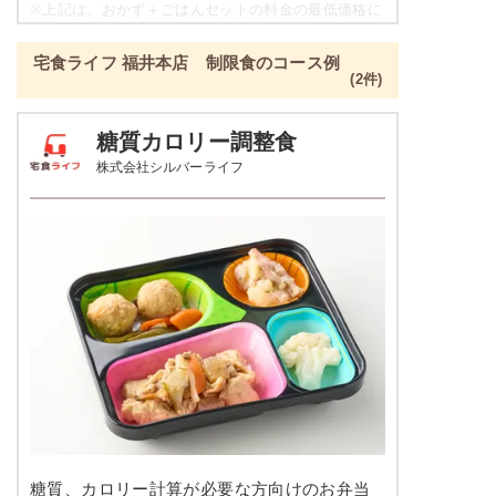
豆腐の柚子あんかけ
※
上記は、おかず＋ごはんセットの料金の最低価格に
なり、各店舗によって価格は異なります。
栄養素
宅食ライフ 福井本店 制限食のコース例
-
彩り旬菜プラスの栄養素例
(2件)
※メニューの補足
品数
2～3品
-
糖質カロリー調整食
株式会社シルバーライフ
カロリー
329kcal
豆腐おろしハンバーグ
塩分
1.3g
インゲンソテー
タンパク質
12.1g
彩りごまサラダ
脂質
4.6g
栄養素
-
糖質
53.8g
※メニューの補足
-
リン
137.6mg
＋
メニュー例をもっと見る
（残り2件）
カリウム
271.1mg
※ その他備考
糖質、カロリー計算が必要な方向けのお弁当