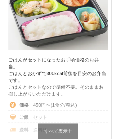
※メニューの補足
-
塩分
-
タンパク質
-
豆腐ハンバーグの甘酢あんかけ
脂質
-
こんにゃくと春菊の甘辛煮
カニ風味サラダ
糖質
-
大根と椎茸の煮物
ごはんがセットになったお手頃価格のお弁
竹輪と野菜の胡麻よごし
リン
-
当。
ごはんとおかずで300kcal前後を目安のお弁当
栄養素
カリウム
-
です。
-
ごはんとセットなので準備不要。そのままお
※メニューの補足
コレステロール
-
召し上がりいただけます。
-
価格
450円〜(1食分/税込)
彩り旬菜のメニュー例
＋
メニュー例をもっと見る
（残り2件）
ご飯
セット
サバの味噌だれがけ
※ その他備考
メニューは日替わりです（メニューは一例です）
送料
送料込
すべて表示
ほうれん草のベーコン和え