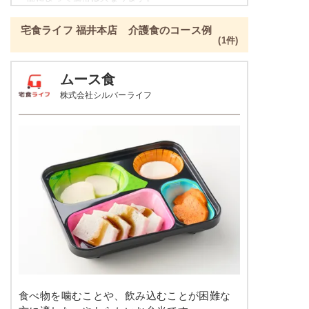
ねぎとちくわのぬた
ご飯セットのご用意もありますので詳細は店舗まで
青菜とチャーシュの刻み炒め
宅食ライフ 福井本店 介護食のコース例
お問合せください。
ツナとキャベツの炒め物
(1件)
たんぱく調整食の栄養素例
栄養素
ムース食
-
品数
4～5品
株式会社シルバーライフ
※メニューの補足
-
カロリー
300kcal前後
塩分
-
肉豆腐
タンパク質
-
カリフラワーのレモンマリネ
鶏団子の炊き合わせ
脂質
-
ジャーマンポテト
糖質
-
栄養素
-
リン
-
※メニューの補足
カリウム
-
食べ物を噛むことや、飲み込むことが困難な
-