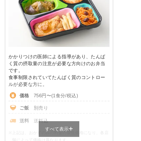
塩分
1.8g
栄養素
-
タンパク質
7.4g
※メニューの補足
脂質
10.1g
-
糖質
10.6g
＋
メニュー例をもっと見る
（残り2件）
かかりつけの医師による指導があり、たんぱ
※ その他備考
リン
109.3mg
く質の摂取量の注意が必要な方向けのお弁当
メニューは日替わりです（メニューは一例です）
です。
カリウム
436.4mg
食事制限されていてたんぱく質のコントロー
ルが必要な方に。
コレステロール
-
価格
756円〜(1食分/税込)
※
一例です。メニューにより前後します
ご飯
別売り
糖質カロリー調整食のメニュー例
送料
送料込
すべて表示
鶏肉と茄子の和風炒め
※
上記は、おかずのみの料金の最低価格になり、各店
舗によって価格は異なります。