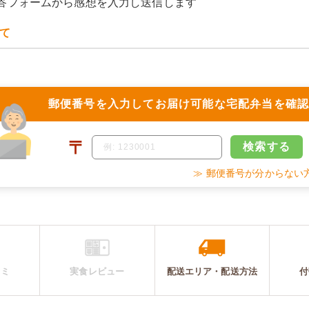
答フォームから感想を入力し送信します
て
郵便番号を入力して
お届け可能な宅配弁当を確
〒
検索
する
≫ 郵便番号が分からない
コミ
実食レビュー
配送エリア・
配送
方法
付