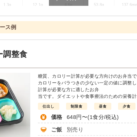
1.3g
12.1g
4.6g
53.8g
137.6m
ます
コース例
ニュー例
菜の塩あん
ホッケの
ー調整食
醤油仕立て
ソーセージのポトフ風
しっとり卯の花
糖質、カロリー計算が必要な方向けのお弁当で
栄養素
カロリーをバラつきの少ない一定の値に調整し
-
計算が必要な方に適したお弁
当です。ダイエットや食事療法のための栄養計
※メニューの補足
-
仕出し
制限食
昼食
夕食
価格
648円〜(1食分/税込)
＋
彩り旬菜プラスの
ご飯
別売り
は一例です）