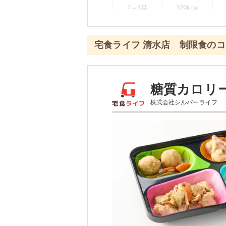
2～3品
329kcal
※
一例です。メニューにより前後し
宅食ライフ 清水店 制限食の
彩り旬菜プラスのメ
エビと青梗
糖質カロリ
株式会社シルバーライフ
あさりとじゃが芋のピリ辛
白滝と蒲鉾の煮物
栄養素
-
※メニューの補足
-
※ その他備考
メニューは日替わりです（メニュー