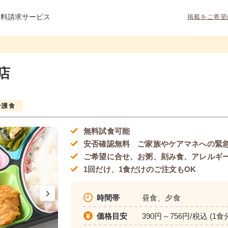
資料請求サービス
掲載をご希望
店
介護食
無料試食可能
安否確認無料 ご家族やケアマネへの緊
ご希望に合せ、お粥、刻み食、アレルギ
1回だけ、1食だけのご注文もOK
時間帯
昼食、夕食
価格目安
390円～756円/税込 (1食