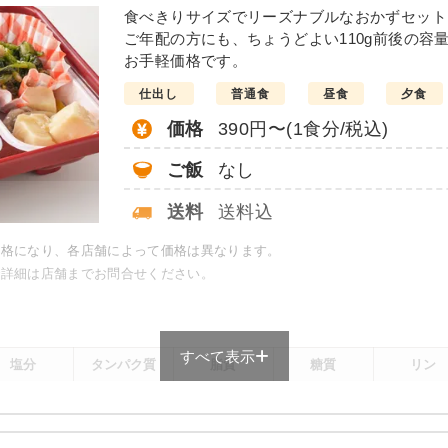
の味噌炒め
豆腐ハンバー
食べきりサイズでリーズナブルなおかずセット
ご年配の方にも、ちょうどよい110g前後の容
こんにゃくと春菊の甘辛
お手軽価格です。
カニ風味サラダ
仕出し
普通食
昼食
夕食
大根と椎茸の煮物
竹輪と野菜の胡麻よごし
価格
390円〜(1食分/税込)
栄養素
ご飯
なし
-
送料
送料込
※メニューの補足
-
価格になり、各店舗によって価格は異なります。
で詳細は店舗までお問合せください。
＋
元気旬菜・元気旬菜プラスの
は一例です）
すべて表示
塩分
タンパク質
脂質
糖質
リン
-
-
-
-
-