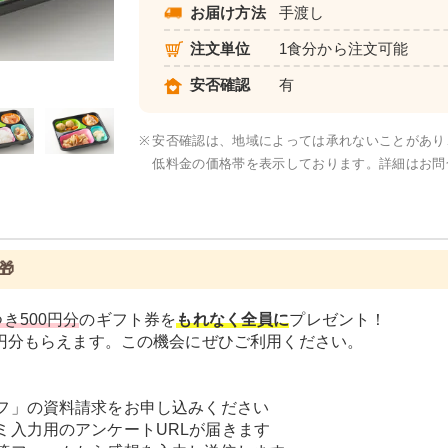
お届け方法
手渡し
注文単位
1食分から注文可能
元気旬菜・元気旬菜プラス
安否確認
有
※
安否確認は、地域によっては承れないことがあり
低料金の価格帯を表示しております。詳細はお問

き500円分
のギフト券を
もれなく全員に
プレゼント！
0円分もらえます。この機会にぜひご利用ください。
フ」の資料請求をお申し込みください
ミ入力用のアンケートURLが届きます