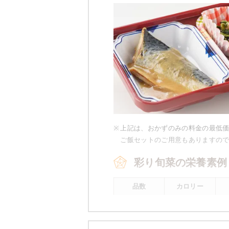
豚肉とナス
麩と榎のさっと煮
マーボー豆腐
小松菜と玉葱のツナ和え
栄養素
-
※メニューの補足
-
※
上記は、おかずのみの料金の最低
ご飯セットのご用意もありますの
彩り旬菜の栄養素例
※ その他備考
メニューは日替わりです（メニュー
品数
カロリー
2～3品
400kcal前後