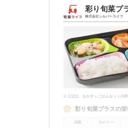
彩り旬菜のメニュー
彩り旬菜プ
株式会社シルバーライフ
サバの味噌
ほうれん草のベーコン和え
豆腐の柚子あんかけ
栄養素
-
※メニューの補足
-
※ その他備考
※
上記は、おかず＋ごはんセットの
メニューは日替わりです（メニュー
彩り旬菜プラスの栄
品数
カロリー