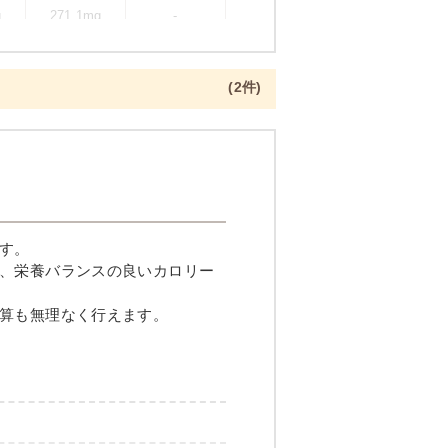
g
271.1mg
-
(2件)
一夜干し焼き
す。
、栄養バランスの良いカロリー
算も無理なく行えます。
メニュー例をもっと見る
（残り2件）