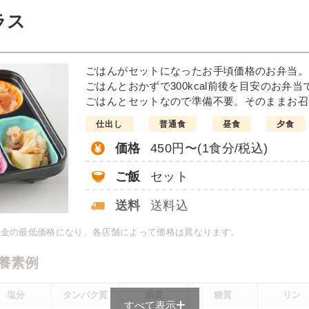
例
ラス
だれがけ
豆腐おろ
ごはんがセットになったお手頃価格のお弁当。
インゲンソテー
ごはんとおかずで300kcal前後を目安のお弁当
彩りごまサラダ
ごはんとセットなので準備不要。そのままお召
栄養素
仕出し
普通食
昼食
夕食
-
価格
450円〜(1食分/税込)
※メニューの補足
-
ご飯
セット
＋
彩り旬菜の
送料
送料込
料金の最低価格になり、各店舗によって価格は異なります。
は一例です）
養素例
塩分
タンパク質
脂質
糖質
リン
すべて表示