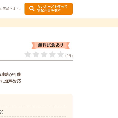
らいふーどを使って
の店舗さまへ
宅配弁当を探す
(0件)
急連絡が可能
ーに無料対応
分)