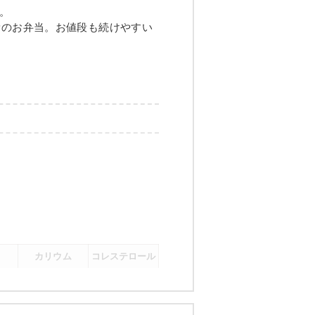
グの甘酢あんかけ
。
量のお弁当。お値段も続けやすい
煮
メニュー例をもっと見る
（残り2件）
カリウム
コレステロール
-
-