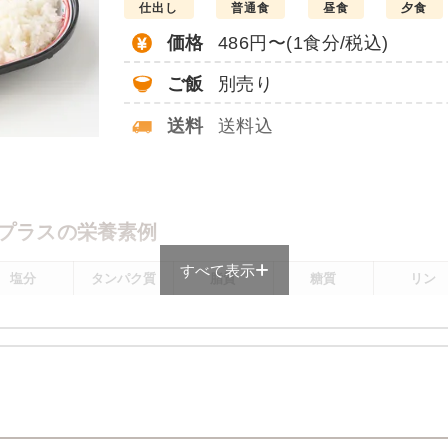
仕出し
普通食
昼食
夕食
価格
486円〜(1食分/税込)
ご飯
別売り
送料
送料込
。
プラスの栄養素例
すべて表示
塩分
タンパク質
脂質
糖質
リン
1.9g
11.9g
8.6g
72.4g
160.4m
メニューにより前後します
プラスのメニュー例