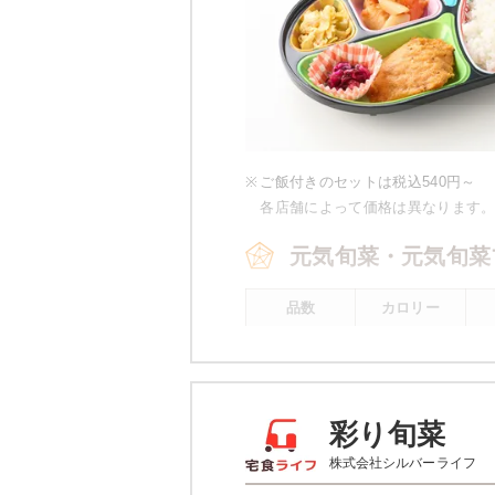
※
ご飯付きのセットは税込540円～
各店舗によって価格は異なります
元気旬菜・元気旬菜
品数
カロリー
4～5品
443kcal
※
元気旬菜プラスの場合 一例です。
彩り旬菜
元気旬菜・元気旬菜
株式会社シルバーライフ