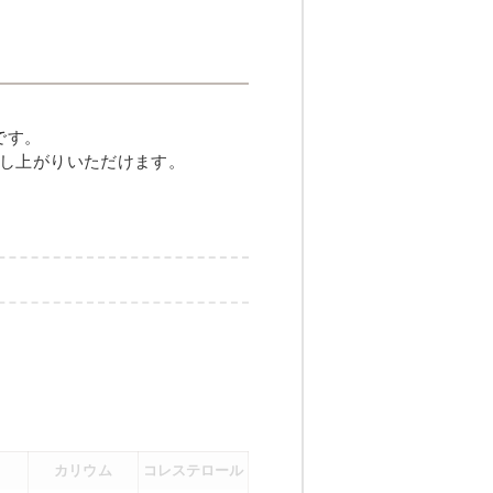
しハンバーグ
です。
し上がりいただけます。
メニュー例をもっと見る
（残り2件）
カリウム
コレステロール