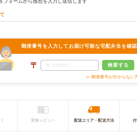
答フォームから感想を入力し送信します
て
郵便番号を入力して
お届け可能な宅配弁当を確
〒
検索
する
≫ 郵便番号が分からない
コミ
実食レビュー
配送エリア・
配送
方法
付