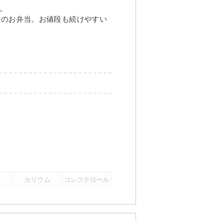
グの甘酢あんかけ
。
量のお弁当。お値段も続けやすい
煮
メニュー例をもっと見る
（残り2件）
カリウム
コレステロール
-
-