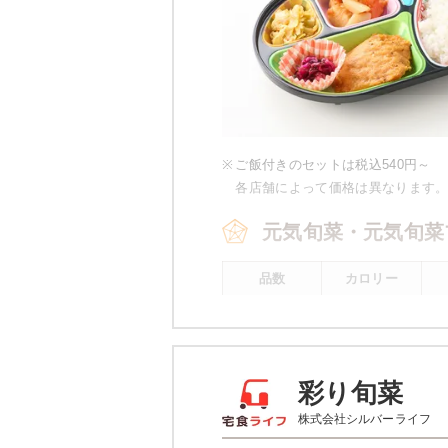
※
ご飯付きのセットは税込540円～
各店舗によって価格は異なります
元気旬菜・元気旬菜
品数
カロリー
4～5品
443kcal
※
元気旬菜プラスの場合 一例です。
彩り旬菜
元気旬菜・元気旬菜
株式会社シルバーライフ