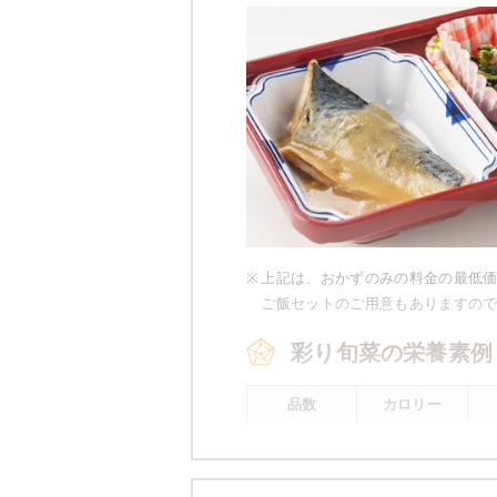
豚肉とナス
麩と榎のさっと煮
マーボー豆腐
小松菜と玉葱のツナ和え
栄養素
-
※メニューの補足
-
※
上記は、おかずのみの料金の最低
ご飯セットのご用意もありますの
彩り旬菜の栄養素例
※ その他備考
メニューは日替わりです（メニュー
品数
カロリー
2～3品
400kcal前後