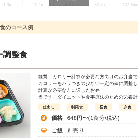
1.3g
12.1g
4.6g
53.8g
137.6m
ます
限食のコース例
ニュー例
菜の塩あん
ホッケの
ー調整食
醤油仕立て
ソーセージのポトフ風
しっとり卯の花
糖質、カロリー計算が必要な方向けのお弁当で
栄養素
カロリーをバラつきの少ない一定の値に調整し
-
計算が必要な方に適したお弁
当です。ダイエットや食事療法のための栄養計
※メニューの補足
-
仕出し
制限食
昼食
夕食
価格
648円〜(1食分/税込)
＋
彩り旬菜プラスの
ご飯
別売り
は一例です）