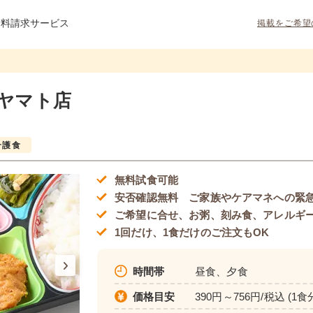
資料請求サービス
掲載をご希望
平ヤマト店
介護食
無料試食可能
安否確認無料 ご家族やケアマネへの緊
ご希望に合せ、お粥、刻み食、アレルギ
1回だけ、1食だけのご注文もOK
時間帯
昼食、夕食
価格目安
390円～756円/税込 (1食