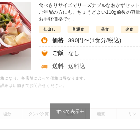
の味噌炒め
豆腐ハンバー
食べきりサイズでリーズナブルなおかずセット
ご年配の方にも、ちょうどよい110g前後の容
こんにゃくと春菊の甘辛
お手軽価格です。
カニ風味サラダ
仕出し
普通食
昼食
夕食
大根と椎茸の煮物
竹輪と野菜の胡麻よごし
価格
390円〜(1食分/税込)
栄養素
ご飯
なし
-
送料
送料込
※メニューの補足
-
価格になり、各店舗によって価格は異なります。
で詳細は店舗までお問合せください。
＋
元気旬菜・元気旬菜プラスの
は一例です）
すべて表示
塩分
タンパク質
脂質
糖質
リン
-
-
-
-
-