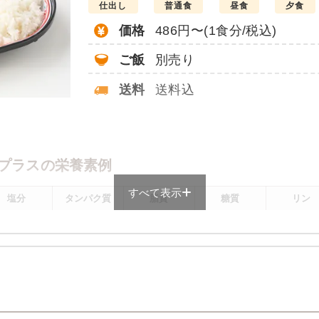
仕出し
普通食
昼食
夕食
価格
486円〜(1食分/税込)
ご飯
別売り
送料
送料込
。
プラスの栄養素例
すべて表示
塩分
タンパク質
脂質
糖質
リン
1.9g
11.9g
8.6g
72.4g
160.4m
メニューにより前後します
プラスのメニュー例