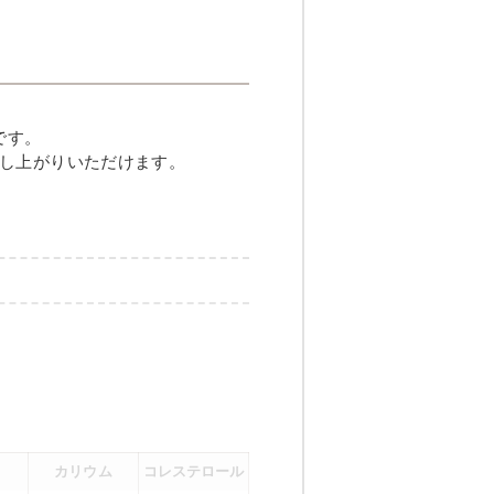
しハンバーグ
です。
し上がりいただけます。
メニュー例をもっと見る
（残り2件）
カリウム
コレステロール