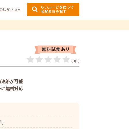
らいふーどを使って
の店舗さまへ
宅配弁当を探す
(0件)
急連絡が可能
ーに無料対応
分)