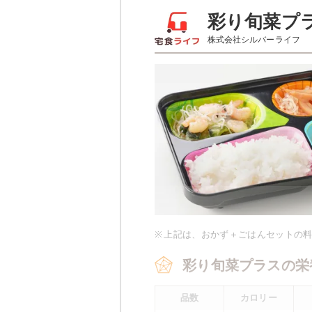
彩り旬菜のメニュー
彩り旬菜プ
株式会社シルバーライフ
サバの味噌
ほうれん草のベーコン和え
豆腐の柚子あんかけ
栄養素
-
※メニューの補足
-
※ その他備考
※
上記は、おかず＋ごはんセットの
メニューは日替わりです（メニュー
彩り旬菜プラスの栄
品数
カロリー