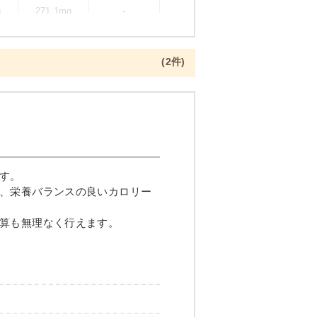
g
271.1mg
-
(2件)
一夜干し焼き
す。
、栄養バランスの良いカロリー
算も無理なく行えます。
メニュー例をもっと見る
（残り2件）