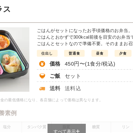
例
ラス
だれがけ
豆腐おろ
ごはんがセットになったお手頃価格のお弁当。
インゲンソテー
ごはんとおかずで300kcal前後を目安のお弁当
彩りごまサラダ
ごはんとセットなので準備不要。そのままお召
栄養素
仕出し
普通食
昼食
夕食
-
価格
450円〜(1食分/税込)
※メニューの補足
-
ご飯
セット
＋
彩り旬菜の
送料
送料込
料金の最低価格になり、各店舗によって価格は異なります。
は一例です）
養素例
塩分
タンパク質
脂質
糖質
リン
すべて表示