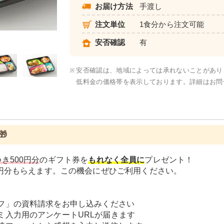
お届け方法
手渡し
注文単位
1食分から注文可能
元気旬菜・元気旬菜プラス
安否確認
有
※
安否確認は、地域によっては承れないことがあり
低料金の価格帯を表示しております。詳細はお問

き500円分
のギフト券を
もれなく全員に
プレゼント！
0円分もらえます。この機会にぜひご利用ください。
フ」の資料請求をお申し込みください
ミ入力用のアンケートURLが届きます