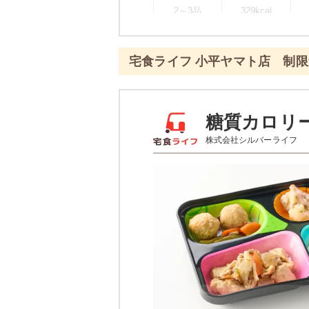
2～3品
329kcal
※
一例です。メニューにより前後し
宅食ライフ 小平ヤマト店 制
彩り旬菜プラスのメ
エビと青梗
糖質カロリ
株式会社シルバーライフ
あさりとじゃが芋のピリ辛
白滝と蒲鉾の煮物
栄養素
-
※メニューの補足
-
※ その他備考
メニューは日替わりです（メニュー