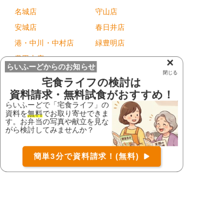
名城店
守山店
安城店
春日井店
港・中川・中村店
緑豊明店
豊田本店
×
らいふーどからのお知らせ
閉じる
滋賀県
宅食ライフ
の検討は
資料請求・無料試食がおすすめ！
大津店
大津本店
らいふーどで「宅食ライフ」の
資料を
無料
でお取り寄せできま
滋賀本店
す。お弁当の写真や献立を見な
お届け可能な宅配弁当の資料を一括で請求
（無料）
がら検討してみませんか？
京都府
〒
検索
フォーライフ久御山
簡単3分で資料請求！(無料)
店
京都三条店
コース
詳細
資料請求
右京店
木津川台店
大阪府
CoCo店
くまとり店