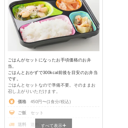
カロリー
400kcal前後
※メニューの補足
-
塩分
-
タンパク質
-
豆腐ハンバーグの甘酢あんかけ
脂質
-
こんにゃくと春菊の甘辛煮
カニ風味サラダ
糖質
-
大根と椎茸の煮物
ごはんがセットになったお手頃価格のお弁
竹輪と野菜の胡麻よごし
リン
-
当。
ごはんとおかずで300kcal前後を目安のお弁当
栄養素
カリウム
-
です。
-
ごはんとセットなので準備不要。そのままお
※メニューの補足
コレステロール
-
召し上がりいただけます。
-
価格
450円〜(1食分/税込)
彩り旬菜のメニュー例
＋
メニュー例をもっと見る
（残り2件）
ご飯
セット
サバの味噌だれがけ
※ その他備考
メニューは日替わりです（メニューは一例です）
送料
送料込
すべて表示