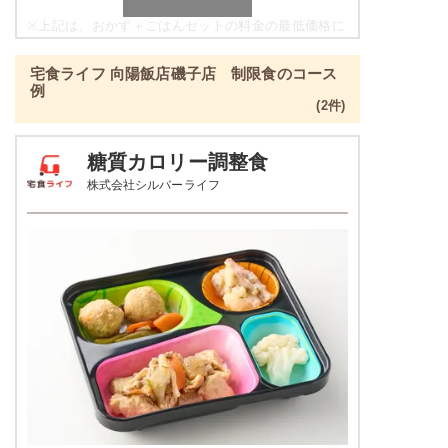
ほうれん草のベーコン和え
豆腐の柚子あんかけ
※
上記は、おかず＋ごはんセットの料金の最低価格に
なり、各店舗によって価格は異なります。
栄養素
宅食ライフ 向陽飯店磯子店 制限食のコース
-
彩り旬菜プラスの栄養素例
例
(2件)
※メニューの補足
品数
2～3品
-
糖質カロリー調整食
カロリー
329kcal
株式会社シルバーライフ
豆腐おろしハンバーグ
塩分
1.3g
インゲンソテー
タンパク質
12.1g
彩りごまサラダ
脂質
4.6g
栄養素
-
糖質
53.8g
※メニューの補足
-
リン
137.6mg
＋
メニュー例をもっと見る
（残り2件）
カリウム
271.1mg