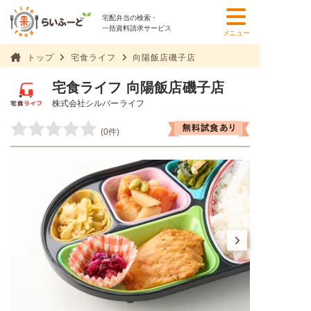
宅配弁当の検索・
一括資料請求サービス
メニュー
トップ
宅食ライフ
向陽飯店磯子店
宅食ライフ 向陽飯店磯子店
株式会社シルバーライフ
(0件)