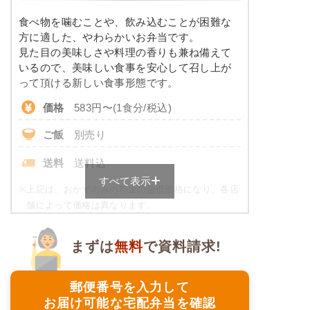
カリウム
-
-
食べ物を噛むことや、飲み込むことが困難な
※ その他備考
コレステロール
-
方に適した、やわらかいお弁当です。
メニューは日替わりです（メニューは一例です）
見た目の美味しさや料理の香りも兼ね備えて
いるので、美味しい食事を安心して召し上が
たんぱく調整食のメニュー例
って頂ける新しい食事形態です。
ミートオムレツ
価格
583円〜(1食分/税込)
ブロッコリーソテー
ご飯
別売り
豚肉のマヨネーズ炒め風
キャロットラペ
送料
送料込
二色豆（黒豆・白花豆）
すべて表示
※
上記は、おかずのみの料金の最低価格になり、各店
舗によって価格は異なります。
栄養素
-
ご飯セットのご用意もありますので詳細は店舗まで
お問合せください。
※メニューの補足
まずは
無料
で資料請求!
-
ムース食の栄養素例
郵便番号を入力して
品数
4品
アジと茄子の胡麻味噌だれ
お届け可能な宅配弁当を確認