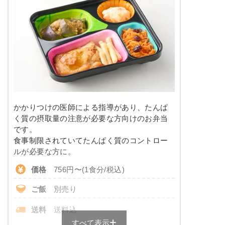
しっとり卯の花
カロリー
170kcal
塩分
1.8g
栄養素
-
タンパク質
7.4g
※メニューの補足
-
脂質
10.1g
＋
メニュー例をもっと見る
（残り2件）
糖質
10.6g
※ その他備考
かかりつけの医師による指導があり、たんぱ
リン
109.3mg
メニューは日替わりです（メニューは一例です）
く質の摂取量の注意が必要な方向けのお弁当
です。
カリウム
436.4mg
食事制限されていてたんぱく質のコントロー
ルが必要な方に。
コレステロール
-
価格
756円〜(1食分/税込)
※
一例です。メニューにより前後します
ご飯
別売り
糖質カロリー調整食のメニュー例
送料
送料込
すべて表示
鶏肉と茄子の和風炒め