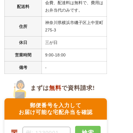
会費、配達料は無料で、費用は
配送料
※メニューの補足
お弁当代のみです。
-
神奈川県横浜市磯子区上中里町
住所
＋
メニュー例をもっと見る
（残り1件）
275-3
※ その他備考
休日
三が日
メニューは日替わりです（メニューは一例です）
営業時間
9:00-18:00
備考
-
まずは
無料
で資料請求!
郵便番号を入力して
お届け可能な宅配弁当を確認
検索