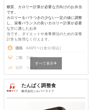
※ その他備考
コレステロール
-
糖質、カロリー計算が必要な方向けのお弁当
メニューは日替わりです（メニューは一例です）
です。
カロリーをバラつきの少ない一定の値に調整
※
一例です。メニューにより前後します
し、栄養バランスの良いカロリー計算が必要
彩り旬菜プラスのメニュー例
な方に適したお弁
当です。ダイエットや食事療法のための栄養
エビと青梗菜の塩あん
計算も無理なく行えます。
価格
648円〜(1食分/税込)
あさりとじゃが芋のピリ辛醤油仕立て
白滝と蒲鉾の煮物
ご飯
別売り
すべて表示
栄養素
送料
送料込
-
※
ご飯付きのセットは税込702円～
※メニューの補足
各店舗によって価格は異なります。
-
たんぱく調整食
株式会社シルバーライフ
糖質カロリー調整食の栄養素例
ホッケの一夜干し焼き
品数
3～4品
ソーセージのポトフ風