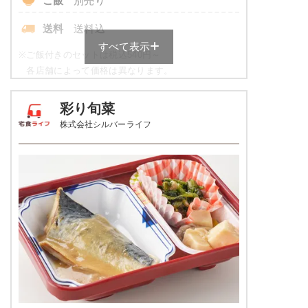
ご飯
別売り
送料
送料込
すべて表示
※
ご飯付きのセットは税込540円～
各店舗によって価格は異なります。
元気旬菜・元気旬菜プラスの栄養
彩り旬菜
素例
株式会社シルバーライフ
品数
4～5品
カロリー
443kcal
塩分
1.9g
タンパク質
11.9g
脂質
8.6g
糖質
72.4g