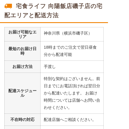
宅食ライフ 向陽飯店磯子店の宅
鯛の塩焼きセット
配エリアと配送方法
豆腐
コーン
お届け可能なエ
小松菜
神奈川県（横浜市磯子区）
リア
栄養素
18時までのご注文で翌日昼食
最短のお届け日
-
時
分から配達可能
※メニューの補足
-
お届け方法
手渡し
特別な契約はございません。前
まぐろの煮付けセット
日までにお電話頂ければ翌日分
配達スケジュー
から配達いたします。 お届け
ル
大根
時間については店舗へお問い合
コーン
わせください。
うずら豆
不在時の対応
配達店舗へご相談ください。
栄養素
-