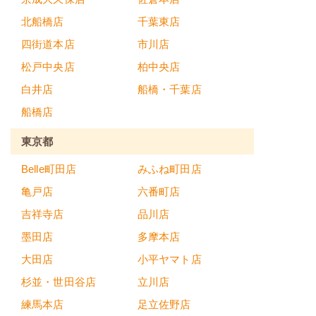
北船橋店
千葉東店
四街道本店
市川店
松戸中央店
柏中央店
白井店
船橋・千葉店
船橋店
東京都
Belle町田店
みふね町田店
亀戸店
六番町店
吉祥寺店
品川店
墨田店
多摩本店
大田店
小平ヤマト店
杉並・世田谷店
立川店
練馬本店
足立佐野店