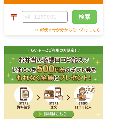
カロリー
258kcal
花人参
甘酢蓮根
〒
検索
塩分
1.3g
野菜炒め
だし巻き玉子
≫ 郵便番号が分からない方はこちら
タンパク質
5.5g
栄養素
脂質
19.0g
-
※メニューの補足
糖質
15.5g
-
リン
54.3mg
＋
メニュー例をもっと見る
（残り1件）
カリウム
90.3mg
※ その他備考
メニューは日替わりです（メニューは一例です）
コレステロール
-
※
一例です。メニューにより前後します（おかずのみ
の栄養価です）
ムース食のメニュー例