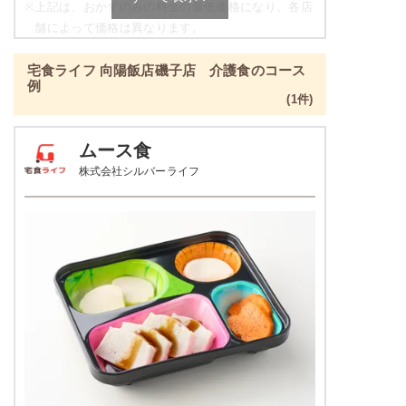
※
上記は、おかずのみの料金の最低価格になり、各店
舗によって価格は異なります。
ねぎとちくわのぬた
ご飯セットのご用意もありますので詳細は店舗まで
青菜とチャーシュの刻み炒め
宅食ライフ 向陽飯店磯子店 介護食のコース
お問合せください。
ツナとキャベツの炒め物
例
(1件)
たんぱく調整食の栄養素例
栄養素
-
品数
4～5品
ムース食
※メニューの補足
株式会社シルバーライフ
-
カロリー
300kcal前後
塩分
-
肉豆腐
タンパク質
-
カリフラワーのレモンマリネ
鶏団子の炊き合わせ
脂質
-
ジャーマンポテト
糖質
-
栄養素
-
リン
-
※メニューの補足