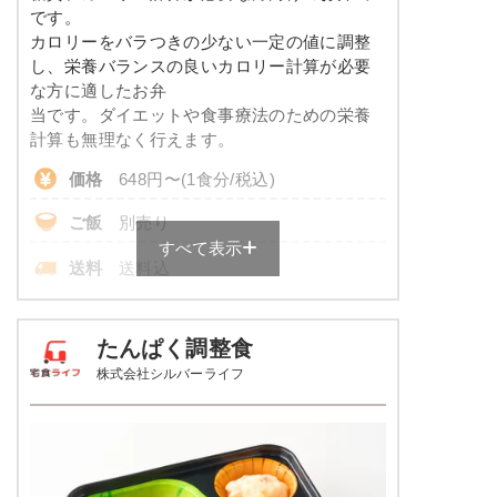
コレステロール
-
メニューは日替わりです（メニューは一例です）
です。
カロリーをバラつきの少ない一定の値に調整
※
一例です。メニューにより前後します
し、栄養バランスの良いカロリー計算が必要
な方に適したお弁
彩り旬菜プラスのメニュー例
当です。ダイエットや食事療法のための栄養
計算も無理なく行えます。
エビと青梗菜の塩あん
価格
648円〜(1食分/税込)
あさりとじゃが芋のピリ辛醤油仕立て
ご飯
別売り
白滝と蒲鉾の煮物
すべて表示
送料
送料込
栄養素
-
※
ご飯付きのセットは税込702円～
※メニューの補足
各店舗によって価格は異なります。
たんぱく調整食
-
株式会社シルバーライフ
糖質カロリー調整食の栄養素例
ホッケの一夜干し焼き
品数
3～4品
ソーセージのポトフ風
カロリー
170kcal
しっとり卯の花