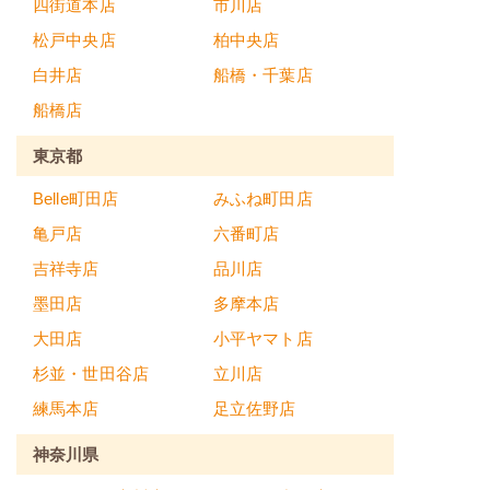
四街道本店
市川店
松戸中央店
柏中央店
白井店
船橋・千葉店
船橋店
東京都
Belle町田店
みふね町田店
亀戸店
六番町店
吉祥寺店
品川店
墨田店
多摩本店
大田店
小平ヤマト店
杉並・世田谷店
立川店
練馬本店
足立佐野店
神奈川県