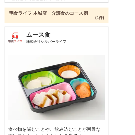
ねぎとちくわのぬた
ご飯セットのご用意もありますので詳細は店舗まで
青菜とチャーシュの刻み炒め
宅食ライフ 本城店 介護食のコース例
お問合せください。
ツナとキャベツの炒め物
(1件)
たんぱく調整食の栄養素例
栄養素
ムース食
-
品数
4～5品
株式会社シルバーライフ
※メニューの補足
-
カロリー
300kcal前後
塩分
-
肉豆腐
タンパク質
-
カリフラワーのレモンマリネ
鶏団子の炊き合わせ
脂質
-
ジャーマンポテト
糖質
-
栄養素
-
リン
-
※メニューの補足
カリウム
-
食べ物を噛むことや、飲み込むことが困難な
-