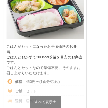
※メニューの補足
-
塩分
-
タンパク質
-
豆腐ハンバーグの甘酢あんかけ
脂質
-
こんにゃくと春菊の甘辛煮
カニ風味サラダ
糖質
-
大根と椎茸の煮物
ごはんがセットになったお手頃価格のお弁
竹輪と野菜の胡麻よごし
リン
-
当。
ごはんとおかずで300kcal前後を目安のお弁当
栄養素
カリウム
-
です。
-
ごはんとセットなので準備不要。そのままお
※メニューの補足
コレステロール
-
召し上がりいただけます。
-
価格
450円〜(1食分/税込)
彩り旬菜のメニュー例
＋
メニュー例をもっと見る
（残り2件）
ご飯
セット
サバの味噌だれがけ
※ その他備考
メニューは日替わりです（メニューは一例です）
送料
送料込
すべて表示
ほうれん草のベーコン和え