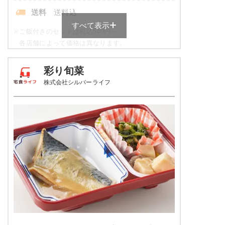
送料
送料込
すべて表示
※
ご飯付きのセットは税込540円～
各店舗によって価格は異なります。
元気旬菜・元気旬菜プラスの栄養
彩り旬菜
素例
株式会社シルバーライフ
品数
4～5品
カロリー
443kcal
塩分
1.9g
タンパク質
11.9g
脂質
8.6g
糖質
72.4g