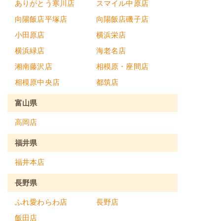
ありがとう寒川店
スマイル中原店
向陽飯店平塚店
向陽飯店磯子店
小田原店
横浜栄店
横浜緑店
海老名店
湘南藤沢店
相模原・座間店
相模原中央店
都筑店
富山県
高岡店
福井県
福井本店
長野県
ふれ愛わらわ店
長野店
飯田店