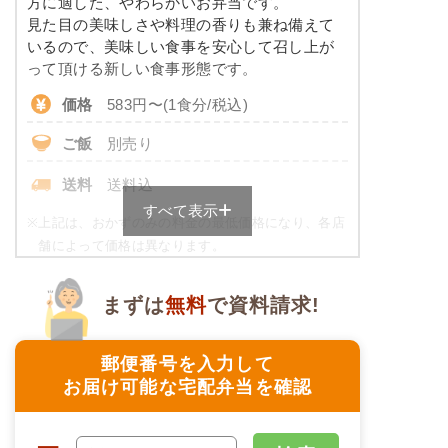
方に適した、やわらかいお弁当です。
※ その他備考
コレステロール
-
見た目の美味しさや料理の香りも兼ね備えて
メニューは日替わりです（メニューは一例です）
いるので、美味しい食事を安心して召し上が
たんぱく調整食のメニュー例
って頂ける新しい食事形態です。
価格
583円〜(1食分/税込)
ミートオムレツ
ご飯
別売り
ブロッコリーソテー
豚肉のマヨネーズ炒め風
送料
送料込
キャロットラペ
すべて表示
二色豆（黒豆・白花豆）
※
上記は、おかずのみの料金の最低価格になり、各店
舗によって価格は異なります。
栄養素
ご飯セットのご用意もありますので詳細は店舗まで
-
お問合せください。
まずは
無料
で資料請求!
※メニューの補足
ムース食の栄養素例
-
郵便番号を入力して
品数
4品
お届け可能な宅配弁当を確認
アジと茄子の胡麻味噌だれ
カロリー
258kcal
花人参