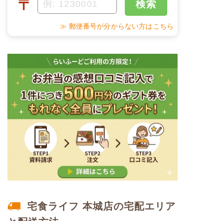
〒
検索
塩分
1.3g
甘酢蓮根
野菜炒め
≫ 郵便番号が分からない方はこちら
タンパク質
5.5g
だし巻き玉子
脂質
19.0g
栄養素
-
糖質
15.5g
※メニューの補足
-
リン
54.3mg
＋
メニュー例をもっと見る
カリウム
90.3mg
（残り1件）
※ その他備考
コレステロール
-
メニューは日替わりです（メニューは一例です）
※
一例です。メニューにより前後します（おかずのみ
の栄養価です）
ムース食のメニュー例
宅食ライフ 本城店の宅配エリア
鯛の塩焼きセット