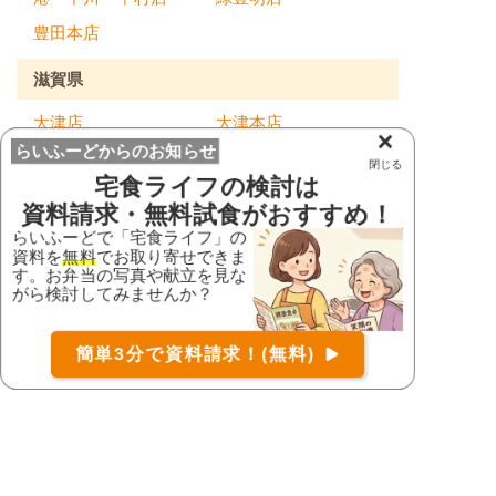
豊田本店
滋賀県
大津店
大津本店
×
らいふーどからのお知らせ
滋賀本店
閉じる
宅食ライフ
の検討は
京都府
資料請求・無料試食がおすすめ！
らいふーどで「宅食ライフ」の
フォーライフ久御山
資料を
無料
でお取り寄せできま
店
京都三条店
す。お弁当の写真や献立を見な
お届け可能な宅配弁当の資料を一括で請求
（無料）
がら検討してみませんか？
伏見店
右京店
〒
検索
木津川台店
簡単3分で資料請求！(無料)
コース
詳細
資料請求
大阪府
CoCo店
くまとり店
カモミール高槻店
八尾店