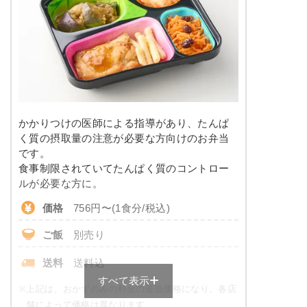
塩分
1.8g
栄養素
-
タンパク質
7.4g
※メニューの補足
脂質
10.1g
-
糖質
10.6g
＋
メニュー例をもっと見る
（残り2件）
かかりつけの医師による指導があり、たんぱ
※ その他備考
リン
109.3mg
く質の摂取量の注意が必要な方向けのお弁当
メニューは日替わりです（メニューは一例です）
です。
カリウム
436.4mg
食事制限されていてたんぱく質のコントロー
ルが必要な方に。
コレステロール
-
価格
756円〜(1食分/税込)
※
一例です。メニューにより前後します
ご飯
別売り
糖質カロリー調整食のメニュー例
送料
送料込
すべて表示
鶏肉と茄子の和風炒め
※
上記は、おかずのみの料金の最低価格になり、各店
舗によって価格は異なります。