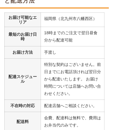
と配送方法
豆腐
コーン
お届け可能なエ
小松菜
福岡県（北九州市八幡西区）
リア
栄養素
18時までのご注文で翌日昼食
最短のお届け日
-
時
分から配達可能
※メニューの補足
-
お届け方法
手渡し
特別な契約はございません。前
まぐろの煮付けセット
日までにお電話頂ければ翌日分
配達スケジュー
から配達いたします。 お届け
ル
大根
時間については店舗へお問い合
コーン
わせください。
うずら豆
不在時の対応
配達店舗へご相談ください。
栄養素
-
会費、配達料は無料で、費用は
配送料
※メニューの補足
お弁当代のみです。
-