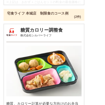
豆腐の柚子あんかけ
※
上記は、おかず＋ごはんセットの料金の最低価格に
なり、各店舗によって価格は異なります。
栄養素
宅食ライフ 本城店 制限食のコース例
-
彩り旬菜プラスの栄養素例
(2件)
※メニューの補足
品数
2～3品
-
糖質カロリー調整食
株式会社シルバーライフ
カロリー
329kcal
豆腐おろしハンバーグ
塩分
1.3g
インゲンソテー
タンパク質
12.1g
彩りごまサラダ
脂質
4.6g
栄養素
-
糖質
53.8g
※メニューの補足
-
リン
137.6mg
＋
メニュー例をもっと見る
（残り2件）
カリウム
271.1mg
※ その他備考
糖質、カロリー計算が必要な方向けのお弁当