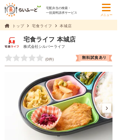
宅配弁当の検索・
一括資料請求サービス
メニュー
トップ
宅食ライフ
本城店
宅食ライフ 本城店
株式会社シルバーライフ
(0件)