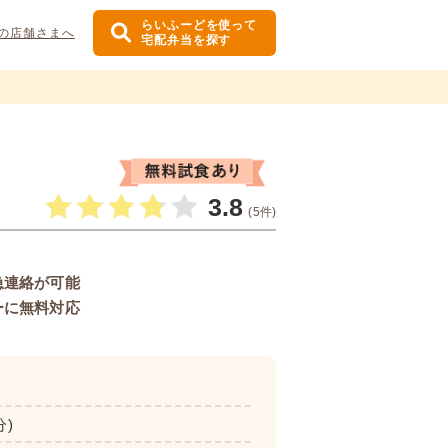
らいふーどを使って
の店舗さまへ
宅配弁当を探す
3.8
(5件)
急連絡が可能
ーに無料対応
分)