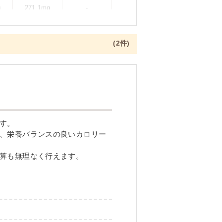
g
271.1mg
-
(2件)
一夜干し焼き
す。
、栄養バランスの良いカロリー
算も無理なく行えます。
メニュー例をもっと見る
（残り2件）