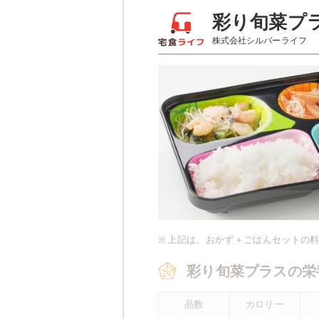
彩り旬菜のメニュー
彩り旬菜プ
株式会社シルバーライフ
サバの味噌
ほうれん草のベーコン和え
豆腐の柚子あんかけ
栄養素
-
※メニューの補足
-
※ その他備考
※
上記は、おかず＋ごはんセットの
メニューは日替わりです（メニュー
彩り旬菜プラスの栄
品数
カロリー