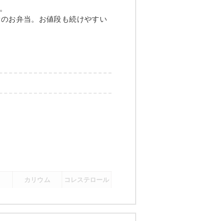
グの甘酢あんかけ
。
量のお弁当。お値段も続けやすい
煮
メニュー例をもっと見る
（残り2件）
カリウム
コレステロール
-
-