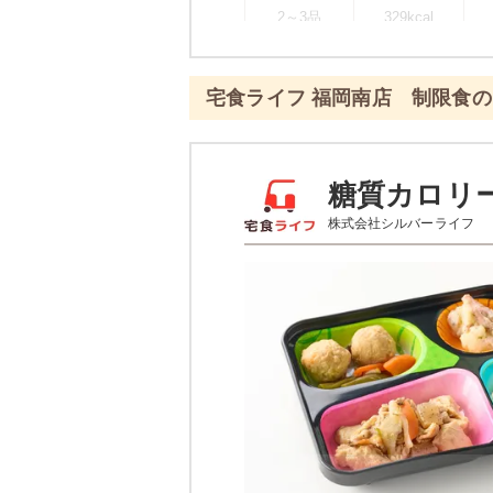
2～3品
329kcal
※
一例です。メニューにより前後し
宅食ライフ 福岡南店 制限食
彩り旬菜プラスのメ
エビと青梗
糖質カロリ
株式会社シルバーライフ
あさりとじゃが芋のピリ辛
白滝と蒲鉾の煮物
栄養素
-
※メニューの補足
-
※ その他備考
メニューは日替わりです（メニュー