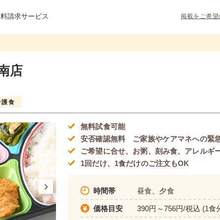
資料請求サービス
掲載をご希望
南店
介護食
無料試食可能
安否確認無料 ご家族やケアマネへの緊
ご希望に合せ、お粥、刻み食、アレルギ
1回だけ、1食だけのご注文もOK
時間帯
昼食、夕食
価格目安
390円～756円/税込 (1食