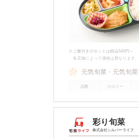
※
ご飯付きのセットは税込540円～
各店舗によって価格は異なります
元気旬菜・元気旬菜
品数
カロリー
4～5品
443kcal
※
元気旬菜プラスの場合 一例です。
彩り旬菜
元気旬菜・元気旬菜
株式会社シルバーライフ