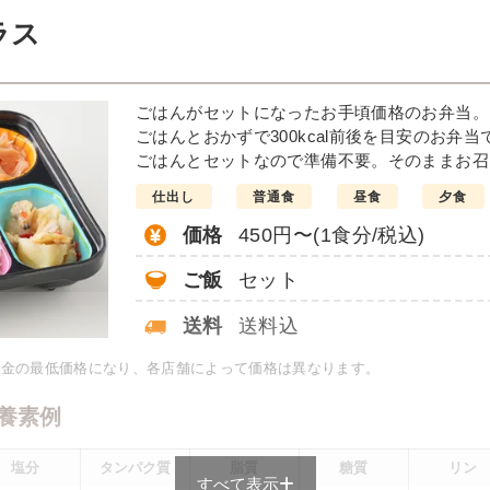
例
ラス
だれがけ
豆腐おろ
ごはんがセットになったお手頃価格のお弁当。
インゲンソテー
ごはんとおかずで300kcal前後を目安のお弁当
彩りごまサラダ
ごはんとセットなので準備不要。そのままお召
栄養素
仕出し
普通食
昼食
夕食
-
価格
450円〜(1食分/税込)
※メニューの補足
-
ご飯
セット
＋
彩り旬菜の
送料
送料込
料金の最低価格になり、各店舗によって価格は異なります。
は一例です）
養素例
塩分
タンパク質
脂質
糖質
リン
すべて表示