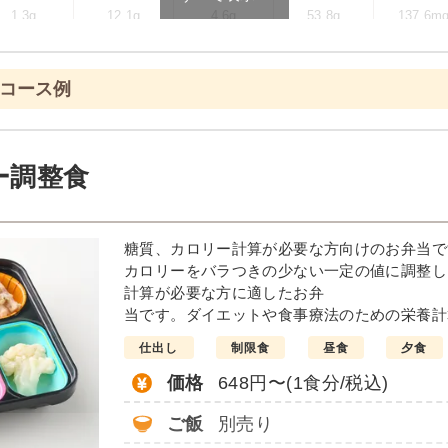
1.3g
12.1g
4.6g
53.8g
137.6m
ます
のコース例
ニュー例
菜の塩あん
ホッケの
ー調整食
醤油仕立て
ソーセージのポトフ風
しっとり卯の花
糖質、カロリー計算が必要な方向けのお弁当で
栄養素
カロリーをバラつきの少ない一定の値に調整し
-
計算が必要な方に適したお弁
当です。ダイエットや食事療法のための栄養計
※メニューの補足
-
仕出し
制限食
昼食
夕食
価格
648円〜(1食分/税込)
＋
彩り旬菜プラスの
ご飯
別売り
は一例です）