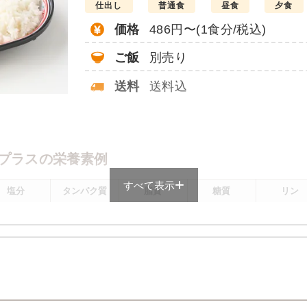
仕出し
普通食
昼食
夕食
価格
486円〜(1食分/税込)
ご飯
別売り
送料
送料込
。
プラスの栄養素例
すべて表示
塩分
タンパク質
脂質
糖質
リン
1.9g
11.9g
8.6g
72.4g
160.4m
メニューにより前後します
プラスのメニュー例