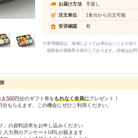
お届け方法
手渡し
注文単位
1食分から注文可能
元気旬菜・元気旬菜プラス
安否確認
有
※
安否確認は、地域によっては承れないことがあり
低料金の価格帯を表示しております。詳細はお問

き500円分
のギフト券を
もれなく全員に
プレゼント！
0円分もらえます。この機会にぜひご利用ください。
フ」の資料請求をお申し込みください
ミ入力用のアンケートURLが届きます