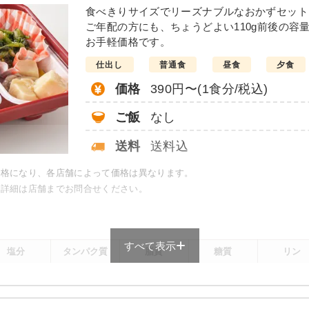
の味噌炒め
豆腐ハンバー
食べきりサイズでリーズナブルなおかずセット
ご年配の方にも、ちょうどよい110g前後の容
こんにゃくと春菊の甘辛
お手軽価格です。
カニ風味サラダ
仕出し
普通食
昼食
夕食
大根と椎茸の煮物
竹輪と野菜の胡麻よごし
価格
390円〜(1食分/税込)
栄養素
ご飯
なし
-
送料
送料込
※メニューの補足
-
価格になり、各店舗によって価格は異なります。
で詳細は店舗までお問合せください。
＋
元気旬菜・元気旬菜プラスの
は一例です）
すべて表示
塩分
タンパク質
脂質
糖質
リン
-
-
-
-
-