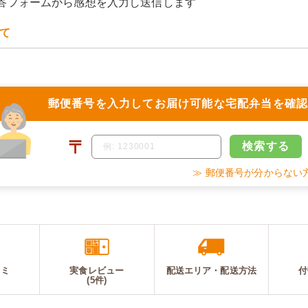
答フォームから感想を入力し送信します
て
郵便番号を入力して
お届け可能な宅配弁当を確
〒
検索
する
≫ 郵便番号が分からない
コミ
実食レビュー
配送エリア・
配送
方法
付
(5件)