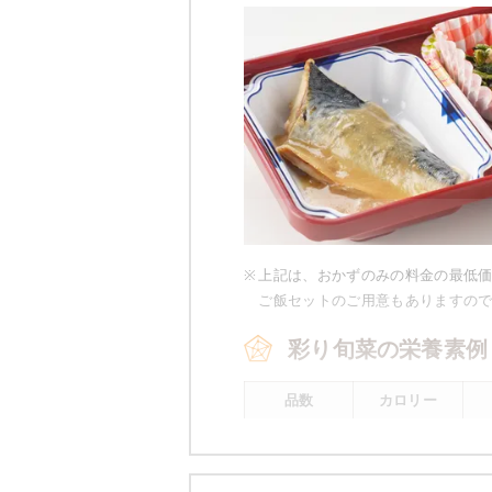
豚肉とナス
麩と榎のさっと煮
マーボー豆腐
小松菜と玉葱のツナ和え
栄養素
-
※メニューの補足
-
※
上記は、おかずのみの料金の最低
ご飯セットのご用意もありますの
彩り旬菜の栄養素例
※ その他備考
メニューは日替わりです（メニュー
品数
カロリー
2～3品
400kcal前後