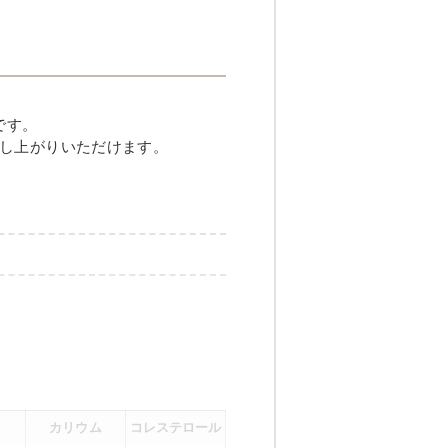
しハンバーグ
です。
し上がりいただけます。
メニュー例をもっと見る
（残り2件）
カリウム
コレステロール