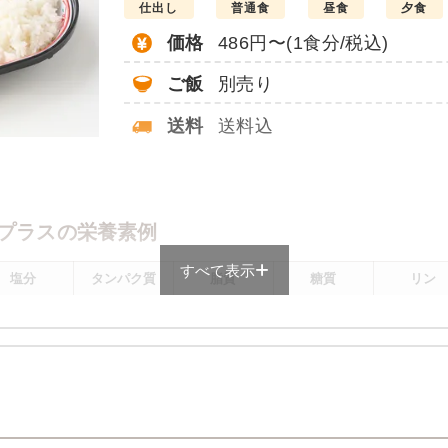
仕出し
普通食
昼食
夕食
価格
486円〜(1食分/税込)
ご飯
別売り
送料
送料込
。
プラスの栄養素例
すべて表示
塩分
タンパク質
脂質
糖質
リン
1.9g
11.9g
8.6g
72.4g
160.4m
メニューにより前後します
プラスのメニュー例