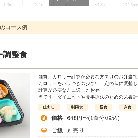
1.3g
12.1g
4.6g
53.8g
137.6m
ます
食のコース例
ニュー例
菜の塩あん
ホッケの
ー調整食
醤油仕立て
ソーセージのポトフ風
しっとり卯の花
糖質、カロリー計算が必要な方向けのお弁当で
栄養素
カロリーをバラつきの少ない一定の値に調整し
-
計算が必要な方に適したお弁
当です。ダイエットや食事療法のための栄養計
※メニューの補足
-
仕出し
制限食
昼食
夕食
価格
648円〜(1食分/税込)
＋
彩り旬菜プラスの
ご飯
別売り
は一例です）