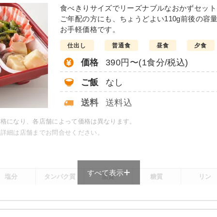
の味噌炒め
豆腐ハンバー
食べきりサイズでリーズナブルなおかずセット
ご年配の方にも、ちょうどよい110g前後の容
こんにゃくと春菊の甘辛
お手軽価格です。
カニ風味サラダ
仕出し
普通食
昼食
夕食
大根と椎茸の煮物
竹輪と野菜の胡麻よごし
価格
390円〜(1食分/税込)
栄養素
ご飯
なし
-
送料
送料込
※メニューの補足
-
価格になり、各店舗によって価格は異なります。
で詳細は店舗までお問合せください。
＋
元気旬菜・元気旬菜プラスの
は一例です）
すべて表示
塩分
タンパク質
脂質
糖質
リン
-
-
-
-
-