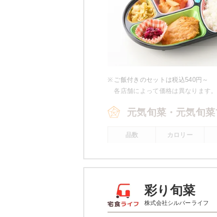
※
ご飯付きのセットは税込540円～
各店舗によって価格は異なります
元気旬菜・元気旬菜
品数
カロリー
4～5品
443kcal
※
元気旬菜プラスの場合 一例です。
彩り旬菜
元気旬菜・元気旬菜
株式会社シルバーライフ