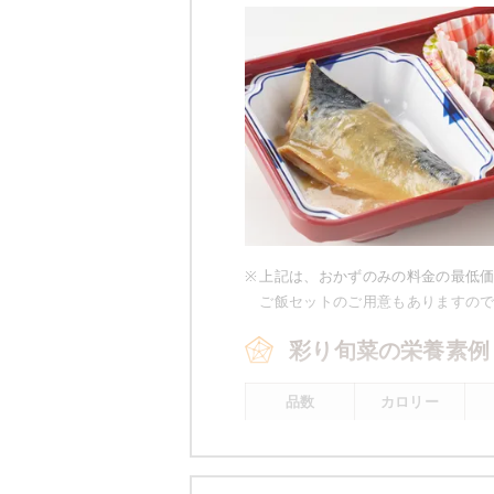
豚肉とナス
麩と榎のさっと煮
マーボー豆腐
小松菜と玉葱のツナ和え
栄養素
-
※メニューの補足
-
※
上記は、おかずのみの料金の最低
ご飯セットのご用意もありますの
彩り旬菜の栄養素例
※ その他備考
メニューは日替わりです（メニュー
品数
カロリー
2～3品
400kcal前後