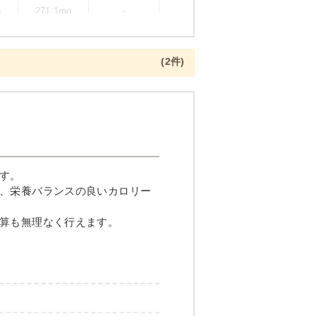
g
271.1mg
-
(2件)
一夜干し焼き
す。
、栄養バランスの良いカロリー
算も無理なく行えます。
メニュー例をもっと見る
（残り2件）