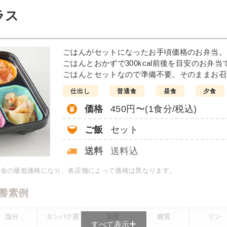
例
ラス
だれがけ
豆腐おろ
ごはんがセットになったお手頃価格のお弁当。
インゲンソテー
ごはんとおかずで300kcal前後を目安のお弁当
彩りごまサラダ
ごはんとセットなので準備不要。そのままお召
栄養素
仕出し
普通食
昼食
夕食
-
価格
450円〜(1食分/税込)
※メニューの補足
-
ご飯
セット
＋
彩り旬菜の
送料
送料込
料金の最低価格になり、各店舗によって価格は異なります。
は一例です）
養素例
塩分
タンパク質
脂質
糖質
リン
すべて表示