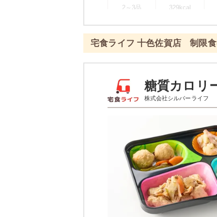
2～3品
329kcal
※
一例です。メニューにより前後し
宅食ライフ 十色佐賀店 制限
彩り旬菜プラスのメ
エビと青梗
糖質カロリ
株式会社シルバーライフ
あさりとじゃが芋のピリ辛
白滝と蒲鉾の煮物
栄養素
-
※メニューの補足
-
※ その他備考
メニューは日替わりです（メニュー