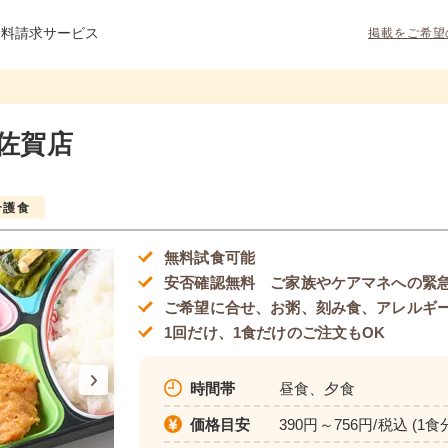
資料請求サービス
掲載をご希望
佐賀店
介護食
無料試食可能
安否確認無料 ご家族やケアマネへの緊
ご希望に合せ、お粥、刻み食、アレルギ
1回だけ、1食だけのご注文もOK
時間帯
昼食、夕食
価格目安
390円～756円/税込 (1食