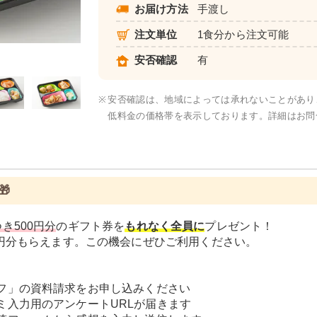
お届け方法
手渡し
注文単位
1食分から注文可能
元気旬菜・元気旬菜プラス
安否確認
有
※
安否確認は、地域によっては承れないことがあり
低料金の価格帯を表示しております。詳細はお問

き500円分
のギフト券を
もれなく全員に
プレゼント！
0円分もらえます。この機会にぜひご利用ください。
フ」の資料請求をお申し込みください
ミ入力用のアンケートURLが届きます