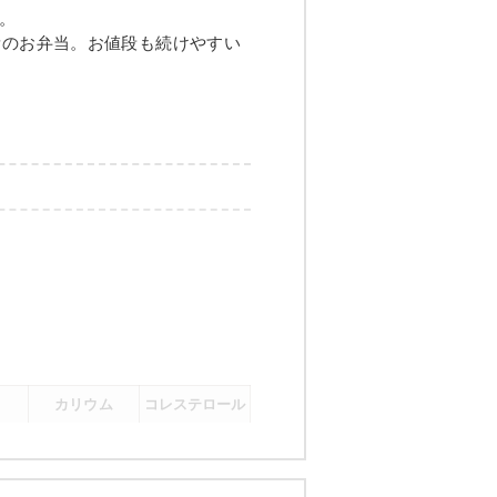
グの甘酢あんかけ
。
量のお弁当。お値段も続けやすい
煮
メニュー例をもっと見る
（残り2件）
カリウム
コレステロール
-
-