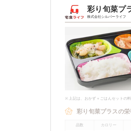
彩り旬菜のメニュー
彩り旬菜プ
株式会社シルバーライフ
サバの味噌
ほうれん草のベーコン和え
豆腐の柚子あんかけ
栄養素
-
※メニューの補足
-
※ その他備考
※
上記は、おかず＋ごはんセットの
メニューは日替わりです（メニュー
彩り旬菜プラスの栄
品数
カロリー