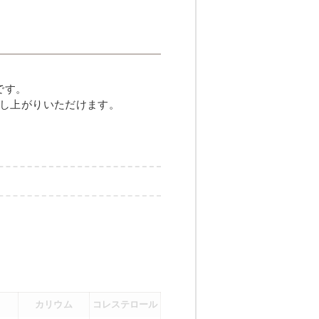
しハンバーグ
です。
し上がりいただけます。
メニュー例をもっと見る
（残り2件）
カリウム
コレステロール