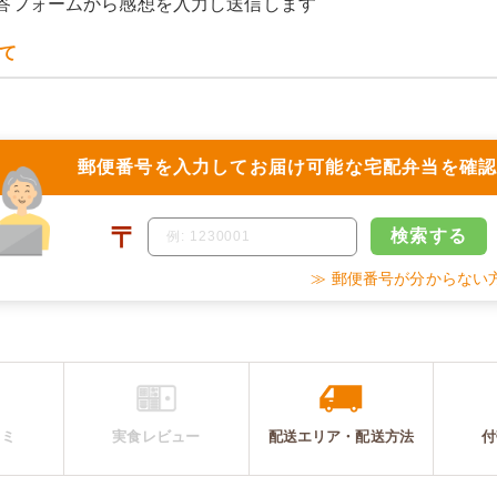
答フォームから感想を入力し送信します
て
郵便番号を入力して
お届け可能な宅配弁当を確
〒
検索
する
≫ 郵便番号が分からない
コミ
実食レビュー
配送エリア・
配送
方法
付