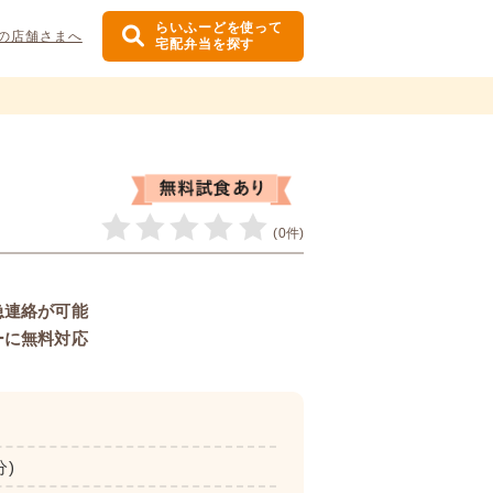
らいふーどを使って
の店舗さまへ
宅配弁当を探す
(0件)
急連絡が可能
ーに無料対応
分)