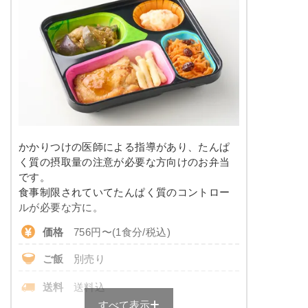
しっとり卯の花
カロリー
170kcal
塩分
1.8g
栄養素
-
タンパク質
7.4g
※メニューの補足
-
脂質
10.1g
＋
メニュー例をもっと見る
（残り2件）
糖質
10.6g
※ その他備考
かかりつけの医師による指導があり、たんぱ
リン
109.3mg
メニューは日替わりです（メニューは一例です）
く質の摂取量の注意が必要な方向けのお弁当
です。
カリウム
436.4mg
食事制限されていてたんぱく質のコントロー
ルが必要な方に。
コレステロール
-
価格
756円〜(1食分/税込)
※
一例です。メニューにより前後します
ご飯
別売り
糖質カロリー調整食のメニュー例
送料
送料込
すべて表示
鶏肉と茄子の和風炒め