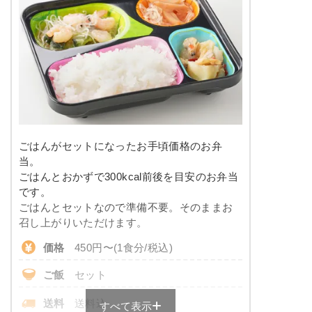
カロリー
400kcal前後
※メニューの補足
-
塩分
-
タンパク質
-
豆腐ハンバーグの甘酢あんかけ
脂質
-
こんにゃくと春菊の甘辛煮
カニ風味サラダ
糖質
-
大根と椎茸の煮物
ごはんがセットになったお手頃価格のお弁
竹輪と野菜の胡麻よごし
リン
-
当。
ごはんとおかずで300kcal前後を目安のお弁当
栄養素
カリウム
-
です。
-
ごはんとセットなので準備不要。そのままお
※メニューの補足
コレステロール
-
召し上がりいただけます。
-
価格
450円〜(1食分/税込)
彩り旬菜のメニュー例
＋
メニュー例をもっと見る
（残り2件）
ご飯
セット
サバの味噌だれがけ
※ その他備考
メニューは日替わりです（メニューは一例です）
送料
送料込
すべて表示