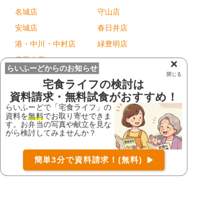
名城店
守山店
安城店
春日井店
港・中川・中村店
緑豊明店
豊田本店
×
らいふーどからのお知らせ
閉じる
滋賀県
宅食ライフ
の検討は
資料請求・無料試食がおすすめ！
大津店
大津本店
らいふーどで「宅食ライフ」の
資料を
無料
でお取り寄せできま
滋賀本店
す。お弁当の写真や献立を見な
お届け可能な宅配弁当の資料を一括で請求
（無料）
がら検討してみませんか？
京都府
〒
検索
フォーライフ久御山
簡単3分で資料請求！(無料)
店
京都三条店
コース
詳細
資料請求
右京店
木津川台店
大阪府
CoCo店
くまとり店