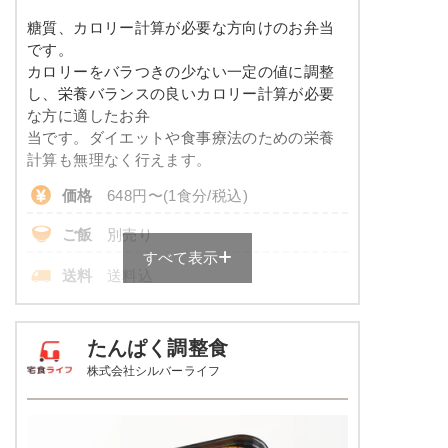
※ その他備考
コレステロール
-
糖質、カロリー計算が必要な方向けのお弁当
メニューは日替わりです（メニューは一例です）
です。
カロリーをバラつきの少ない一定の値に調整
※
一例です。メニューにより前後します
し、栄養バランスの良いカロリー計算が必要
彩り旬菜プラスのメニュー例
な方に適したお弁
当です。ダイエットや食事療法のための栄養
エビと青梗菜の塩あん
計算も無理なく行えます。
価格
648円〜(1食分/税込)
あさりとじゃが芋のピリ辛醤油仕立て
白滝と蒲鉾の煮物
ご飯
別売り
すべて表示
栄養素
送料
送料込
-
※
ご飯付きのセットは税込702円～
※メニューの補足
各店舗によって価格は異なります。
-
たんぱく調整食
株式会社シルバーライフ
糖質カロリー調整食の栄養素例
ホッケの一夜干し焼き
品数
3～4品
ソーセージのポトフ風