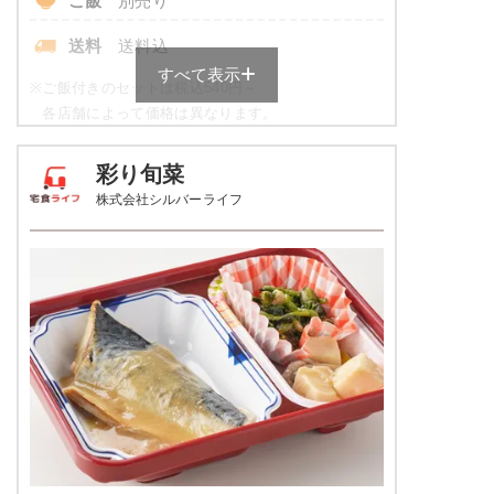
ご飯
別売り
送料
送料込
すべて表示
※
ご飯付きのセットは税込540円～
各店舗によって価格は異なります。
元気旬菜・元気旬菜プラスの栄養
彩り旬菜
素例
株式会社シルバーライフ
品数
4～5品
カロリー
443kcal
塩分
1.9g
タンパク質
11.9g
脂質
8.6g
糖質
72.4g