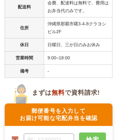
会費、配達料は無料で、費用は
配送料
※メニューの補足
お弁当代のみです。
-
沖縄県那覇市曙3-4-8クラヨシ
住所
＋
メニュー例をもっと見る
（残り1件）
ビル2F
※ その他備考
休日
日曜日、三が日のみお休み
メニューは日替わりです（メニューは一例です）
営業時間
9:00~18:00
備考
-
まずは
無料
で資料請求!
郵便番号を入力して
お届け可能な宅配弁当を確認
検索