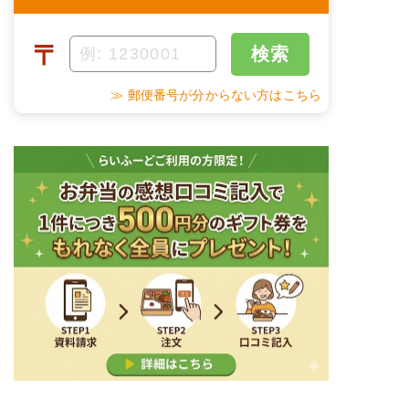
カロリー
258kcal
花人参
甘酢蓮根
〒
検索
塩分
1.3g
野菜炒め
だし巻き玉子
≫ 郵便番号が分からない方はこちら
タンパク質
5.5g
栄養素
脂質
19.0g
-
※メニューの補足
糖質
15.5g
-
リン
54.3mg
＋
メニュー例をもっと見る
（残り1件）
カリウム
90.3mg
※ その他備考
メニューは日替わりです（メニューは一例です）
コレステロール
-
※
一例です。メニューにより前後します（おかずのみ
の栄養価です）
ムース食のメニュー例