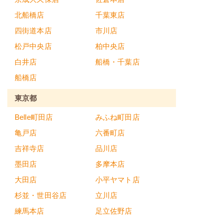
北船橋店
千葉東店
四街道本店
市川店
松戸中央店
柏中央店
白井店
船橋・千葉店
船橋店
東京都
Belle町田店
みふね町田店
亀戸店
六番町店
吉祥寺店
品川店
墨田店
多摩本店
大田店
小平ヤマト店
杉並・世田谷店
立川店
練馬本店
足立佐野店