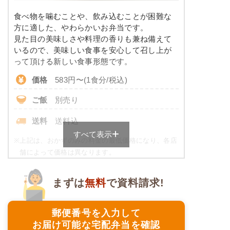
カリウム
-
-
食べ物を噛むことや、飲み込むことが困難な
※ その他備考
コレステロール
-
方に適した、やわらかいお弁当です。
メニューは日替わりです（メニューは一例です）
見た目の美味しさや料理の香りも兼ね備えて
いるので、美味しい食事を安心して召し上が
たんぱく調整食のメニュー例
って頂ける新しい食事形態です。
ミートオムレツ
価格
583円〜(1食分/税込)
ブロッコリーソテー
ご飯
別売り
豚肉のマヨネーズ炒め風
キャロットラペ
送料
送料込
二色豆（黒豆・白花豆）
すべて表示
※
上記は、おかずのみの料金の最低価格になり、各店
舗によって価格は異なります。
栄養素
-
ご飯セットのご用意もありますので詳細は店舗まで
お問合せください。
※メニューの補足
まずは
無料
で資料請求!
-
ムース食の栄養素例
郵便番号を入力して
品数
4品
アジと茄子の胡麻味噌だれ
お届け可能な宅配弁当を確認