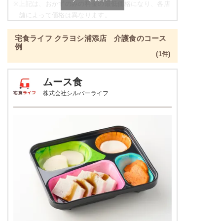
※
上記は、おかずのみの料金の最低価格になり、各店
舗によって価格は異なります。
ねぎとちくわのぬた
ご飯セットのご用意もありますので詳細は店舗まで
青菜とチャーシュの刻み炒め
宅食ライフ クラヨシ浦添店 介護食のコース
お問合せください。
ツナとキャベツの炒め物
例
(1件)
たんぱく調整食の栄養素例
栄養素
-
品数
4～5品
ムース食
※メニューの補足
株式会社シルバーライフ
-
カロリー
300kcal前後
塩分
-
肉豆腐
タンパク質
-
カリフラワーのレモンマリネ
鶏団子の炊き合わせ
脂質
-
ジャーマンポテト
糖質
-
栄養素
-
リン
-
※メニューの補足