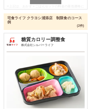
ほうれん草のベーコン和え
豆腐の柚子あんかけ
※
上記は、おかず＋ごはんセットの料金の最低価格に
なり、各店舗によって価格は異なります。
栄養素
宅食ライフ クラヨシ浦添店 制限食のコース
-
彩り旬菜プラスの栄養素例
例
(2件)
※メニューの補足
品数
2～3品
-
糖質カロリー調整食
カロリー
329kcal
株式会社シルバーライフ
豆腐おろしハンバーグ
塩分
1.3g
インゲンソテー
タンパク質
12.1g
彩りごまサラダ
脂質
4.6g
栄養素
-
糖質
53.8g
※メニューの補足
-
リン
137.6mg
＋
メニュー例をもっと見る
（残り2件）
カリウム
271.1mg