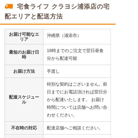
宅食ライフ クラヨシ浦添店の宅
鯛の塩焼きセット
配エリアと配送方法
豆腐
コーン
お届け可能なエ
小松菜
沖縄県（浦添市）
リア
栄養素
18時までのご注文で翌日昼食
最短のお届け日
-
時
分から配達可能
※メニューの補足
-
お届け方法
手渡し
特別な契約はございません。前
まぐろの煮付けセット
日までにお電話頂ければ翌日分
配達スケジュー
から配達いたします。 お届け
ル
大根
時間については店舗へお問い合
コーン
わせください。
うずら豆
不在時の対応
配達店舗へご相談ください。
栄養素
-