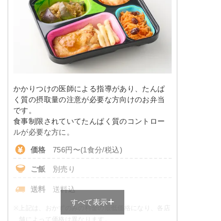
塩分
1.8g
栄養素
-
タンパク質
7.4g
※メニューの補足
脂質
10.1g
-
糖質
10.6g
＋
メニュー例をもっと見る
（残り2件）
かかりつけの医師による指導があり、たんぱ
※ その他備考
リン
109.3mg
く質の摂取量の注意が必要な方向けのお弁当
メニューは日替わりです（メニューは一例です）
です。
カリウム
436.4mg
食事制限されていてたんぱく質のコントロー
ルが必要な方に。
コレステロール
-
価格
756円〜(1食分/税込)
※
一例です。メニューにより前後します
ご飯
別売り
糖質カロリー調整食のメニュー例
送料
送料込
すべて表示
鶏肉と茄子の和風炒め
※
上記は、おかずのみの料金の最低価格になり、各店
舗によって価格は異なります。