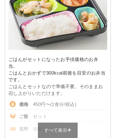
※メニューの補足
-
塩分
-
タンパク質
-
豆腐ハンバーグの甘酢あんかけ
脂質
-
こんにゃくと春菊の甘辛煮
カニ風味サラダ
糖質
-
大根と椎茸の煮物
ごはんがセットになったお手頃価格のお弁
竹輪と野菜の胡麻よごし
リン
-
当。
ごはんとおかずで300kcal前後を目安のお弁当
栄養素
カリウム
-
です。
-
ごはんとセットなので準備不要。そのままお
※メニューの補足
コレステロール
-
召し上がりいただけます。
-
価格
450円〜(1食分/税込)
彩り旬菜のメニュー例
＋
メニュー例をもっと見る
（残り2件）
ご飯
セット
サバの味噌だれがけ
※ その他備考
メニューは日替わりです（メニューは一例です）
送料
送料込
すべて表示
ほうれん草のベーコン和え