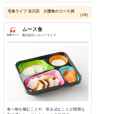
ねぎとちくわのぬた
ご飯セットのご用意もありますので詳細は店舗まで
青菜とチャーシュの刻み炒め
宅食ライフ 吉川店 介護食のコース例
お問合せください。
ツナとキャベツの炒め物
(1件)
たんぱく調整食の栄養素例
栄養素
ムース食
-
品数
4～5品
株式会社シルバーライフ
※メニューの補足
-
カロリー
300kcal前後
塩分
-
肉豆腐
タンパク質
-
カリフラワーのレモンマリネ
鶏団子の炊き合わせ
脂質
-
ジャーマンポテト
糖質
-
栄養素
-
リン
-
※メニューの補足
カリウム
-
食べ物を噛むことや、飲み込むことが困難な
-