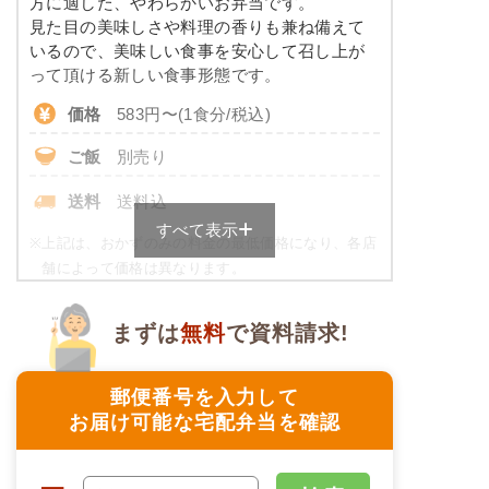
方に適した、やわらかいお弁当です。
※ その他備考
コレステロール
-
見た目の美味しさや料理の香りも兼ね備えて
メニューは日替わりです（メニューは一例です）
いるので、美味しい食事を安心して召し上が
たんぱく調整食のメニュー例
って頂ける新しい食事形態です。
価格
583円〜(1食分/税込)
ミートオムレツ
ご飯
別売り
ブロッコリーソテー
豚肉のマヨネーズ炒め風
送料
送料込
キャロットラペ
すべて表示
二色豆（黒豆・白花豆）
※
上記は、おかずのみの料金の最低価格になり、各店
舗によって価格は異なります。
栄養素
ご飯セットのご用意もありますので詳細は店舗まで
-
お問合せください。
まずは
無料
で資料請求!
※メニューの補足
ムース食の栄養素例
-
郵便番号を入力して
品数
4品
お届け可能な宅配弁当を確認
アジと茄子の胡麻味噌だれ
カロリー
258kcal
花人参