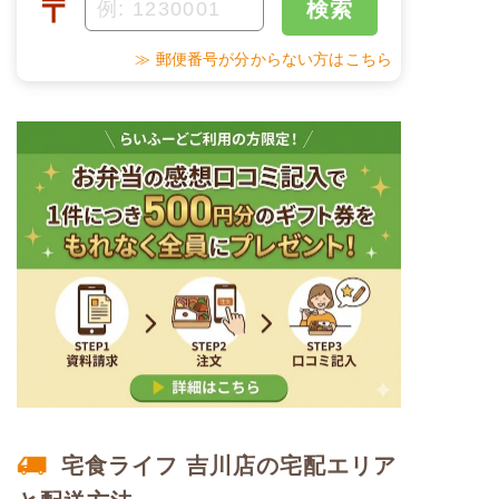
〒
検索
塩分
1.3g
甘酢蓮根
野菜炒め
≫ 郵便番号が分からない方はこちら
タンパク質
5.5g
だし巻き玉子
脂質
19.0g
栄養素
-
糖質
15.5g
※メニューの補足
-
リン
54.3mg
＋
メニュー例をもっと見る
カリウム
90.3mg
（残り1件）
※ その他備考
コレステロール
-
メニューは日替わりです（メニューは一例です）
※
一例です。メニューにより前後します（おかずのみ
の栄養価です）
ムース食のメニュー例
宅食ライフ 吉川店の宅配エリア
鯛の塩焼きセット