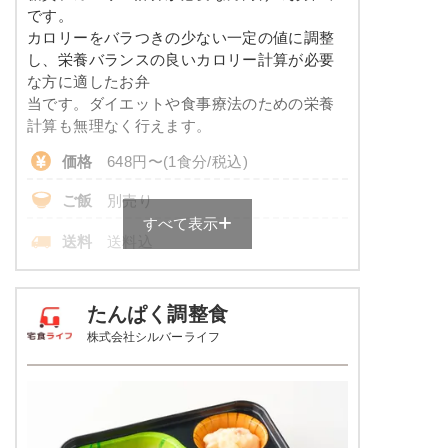
コレステロール
-
メニューは日替わりです（メニューは一例です）
です。
カロリーをバラつきの少ない一定の値に調整
※
一例です。メニューにより前後します
し、栄養バランスの良いカロリー計算が必要
な方に適したお弁
彩り旬菜プラスのメニュー例
当です。ダイエットや食事療法のための栄養
計算も無理なく行えます。
エビと青梗菜の塩あん
価格
648円〜(1食分/税込)
あさりとじゃが芋のピリ辛醤油仕立て
ご飯
別売り
白滝と蒲鉾の煮物
すべて表示
送料
送料込
栄養素
-
※
ご飯付きのセットは税込702円～
※メニューの補足
各店舗によって価格は異なります。
たんぱく調整食
-
株式会社シルバーライフ
糖質カロリー調整食の栄養素例
ホッケの一夜干し焼き
品数
3～4品
ソーセージのポトフ風
カロリー
170kcal
しっとり卯の花