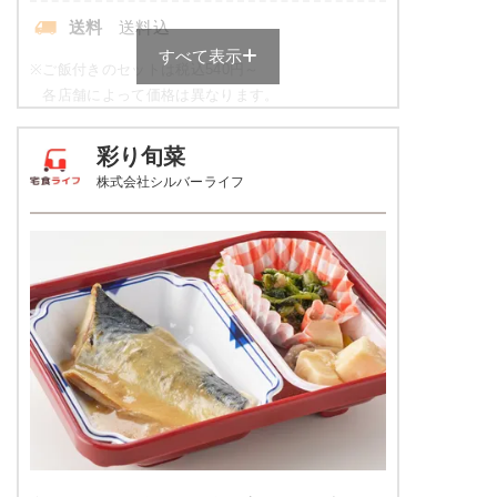
送料
送料込
すべて表示
※
ご飯付きのセットは税込540円～
各店舗によって価格は異なります。
元気旬菜・元気旬菜プラスの栄養
彩り旬菜
素例
株式会社シルバーライフ
品数
4～5品
カロリー
443kcal
塩分
1.9g
タンパク質
11.9g
脂質
8.6g
糖質
72.4g