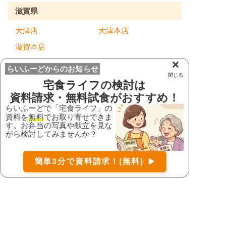
滋賀県
大津店
大津本店
滋賀本店
×
京都府
らいふーどからのお知らせ
閉じる
宅食ライフ
の検討は
フォーライフ久御山
資料請求・無料試食がおすすめ！
店
京都三条店
らいふーどで「宅食ライフ」の
右京店
木津川台店
資料を
無料
でお取り寄せできま
す。お弁当の写真や献立を見な
お届け可能な宅配弁当の資料を一括で請求
（無料）
大阪府
がら検討してみませんか？
〒
検索
CoCo店
くまとり店
簡単3分で資料請求！(無料)
カモミール高槻店
八尾店
コース
詳細
資料請求
大阪本店
寝屋川店
東住吉店
枚方店
泉大津店
門真店