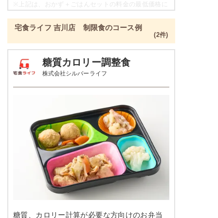
豆腐の柚子あんかけ
※
上記は、おかず＋ごはんセットの料金の最低価格に
なり、各店舗によって価格は異なります。
栄養素
宅食ライフ 吉川店 制限食のコース例
-
彩り旬菜プラスの栄養素例
(2件)
※メニューの補足
品数
2～3品
-
糖質カロリー調整食
株式会社シルバーライフ
カロリー
329kcal
豆腐おろしハンバーグ
塩分
1.3g
インゲンソテー
タンパク質
12.1g
彩りごまサラダ
脂質
4.6g
栄養素
-
糖質
53.8g
※メニューの補足
-
リン
137.6mg
＋
メニュー例をもっと見る
（残り2件）
カリウム
271.1mg
※ その他備考
糖質、カロリー計算が必要な方向けのお弁当