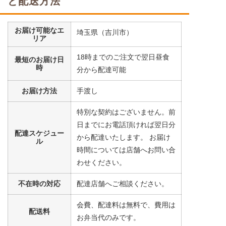
と配送方法
豆腐
コーン
お届け可能なエ
小松菜
埼玉県（吉川市）
リア
栄養素
18時までのご注文で翌日昼食
最短のお届け日
-
時
分から配達可能
※メニューの補足
-
お届け方法
手渡し
特別な契約はございません。前
まぐろの煮付けセット
日までにお電話頂ければ翌日分
配達スケジュー
から配達いたします。 お届け
ル
大根
時間については店舗へお問い合
コーン
わせください。
うずら豆
不在時の対応
配達店舗へご相談ください。
栄養素
-
会費、配達料は無料で、費用は
配送料
※メニューの補足
お弁当代のみです。
-