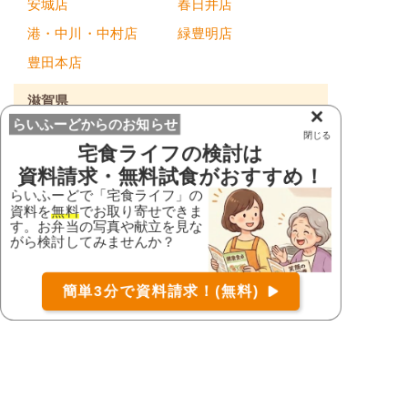
安城店
春日井店
港・中川・中村店
緑豊明店
豊田本店
滋賀県
×
らいふーどからのお知らせ
大津店
大津本店
閉じる
宅食ライフ
の検討は
滋賀本店
資料請求・無料試食がおすすめ！
らいふーどで「宅食ライフ」の
京都府
資料を
無料
でお取り寄せできま
す。お弁当の写真や献立を見な
お届け可能な宅配弁当の資料を一括で請求
（無料）
フォーライフ久御山
がら検討してみませんか？
店
京都三条店
〒
検索
右京店
木津川台店
簡単3分で資料請求！(無料)
コース
詳細
資料請求
大阪府
CoCo店
くまとり店
カモミール高槻店
八尾店