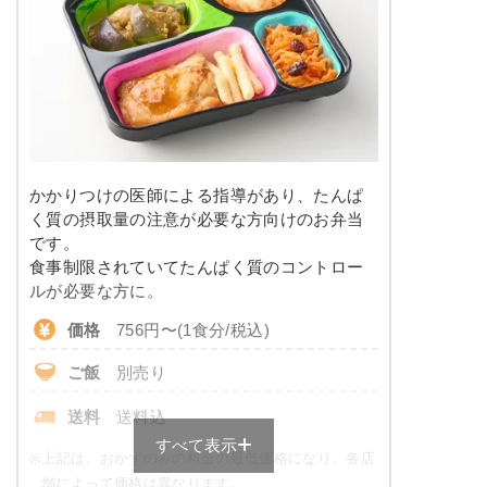
塩分
1.8g
栄養素
-
タンパク質
7.4g
※メニューの補足
脂質
10.1g
-
糖質
10.6g
＋
メニュー例をもっと見る
（残り2件）
かかりつけの医師による指導があり、たんぱ
※ その他備考
リン
109.3mg
く質の摂取量の注意が必要な方向けのお弁当
メニューは日替わりです（メニューは一例です）
です。
カリウム
436.4mg
食事制限されていてたんぱく質のコントロー
ルが必要な方に。
コレステロール
-
価格
756円〜(1食分/税込)
※
一例です。メニューにより前後します
ご飯
別売り
糖質カロリー調整食のメニュー例
送料
送料込
すべて表示
鶏肉と茄子の和風炒め
※
上記は、おかずのみの料金の最低価格になり、各店
舗によって価格は異なります。