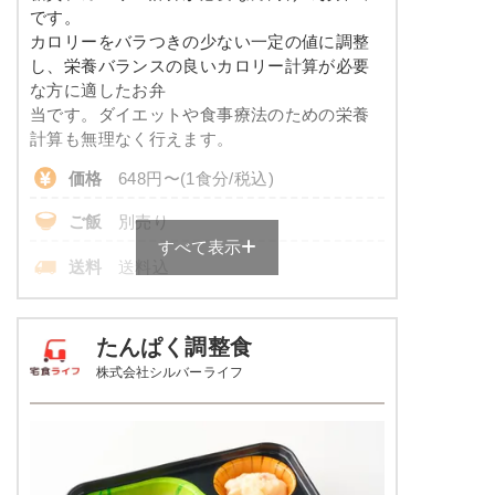
コレステロール
-
メニューは日替わりです（メニューは一例です）
です。
カロリーをバラつきの少ない一定の値に調整
※
一例です。メニューにより前後します
し、栄養バランスの良いカロリー計算が必要
な方に適したお弁
彩り旬菜プラスのメニュー例
当です。ダイエットや食事療法のための栄養
計算も無理なく行えます。
エビと青梗菜の塩あん
価格
648円〜(1食分/税込)
あさりとじゃが芋のピリ辛醤油仕立て
ご飯
別売り
白滝と蒲鉾の煮物
すべて表示
送料
送料込
栄養素
-
※
ご飯付きのセットは税込702円～
※メニューの補足
各店舗によって価格は異なります。
たんぱく調整食
-
株式会社シルバーライフ
糖質カロリー調整食の栄養素例
ホッケの一夜干し焼き
品数
3～4品
ソーセージのポトフ風
カロリー
170kcal
しっとり卯の花