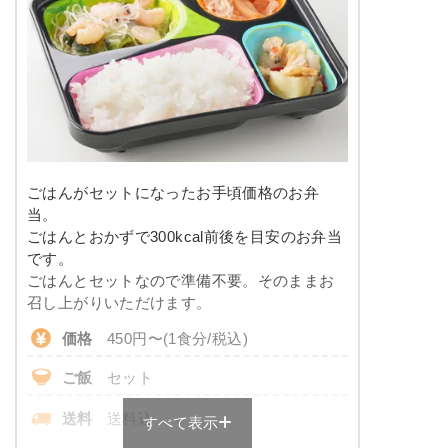
※メニューの補足
-
塩分
-
タンパク質
-
豆腐ハンバーグの甘酢あんかけ
脂質
-
こんにゃくと春菊の甘辛煮
カニ風味サラダ
糖質
-
大根と椎茸の煮物
ごはんがセットになったお手頃価格のお弁
竹輪と野菜の胡麻よごし
リン
-
当。
ごはんとおかずで300kcal前後を目安のお弁当
栄養素
カリウム
-
です。
-
ごはんとセットなので準備不要。そのままお
※メニューの補足
コレステロール
-
召し上がりいただけます。
-
価格
450円〜(1食分/税込)
彩り旬菜のメニュー例
＋
メニュー例をもっと見る
（残り2件）
ご飯
セット
サバの味噌だれがけ
※ その他備考
メニューは日替わりです（メニューは一例です）
送料
送料込
すべて表示
ほうれん草のベーコン和え