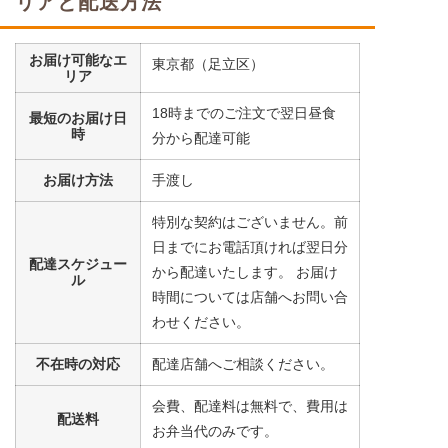
リアと配送方法
豆腐
コーン
お届け可能なエ
小松菜
東京都（足立区）
リア
栄養素
18時までのご注文で翌日昼食
最短のお届け日
-
時
分から配達可能
※メニューの補足
-
お届け方法
手渡し
特別な契約はございません。前
まぐろの煮付けセット
日までにお電話頂ければ翌日分
配達スケジュー
から配達いたします。 お届け
ル
大根
時間については店舗へお問い合
コーン
わせください。
うずら豆
不在時の対応
配達店舗へご相談ください。
栄養素
-
会費、配達料は無料で、費用は
配送料
※メニューの補足
お弁当代のみです。
-