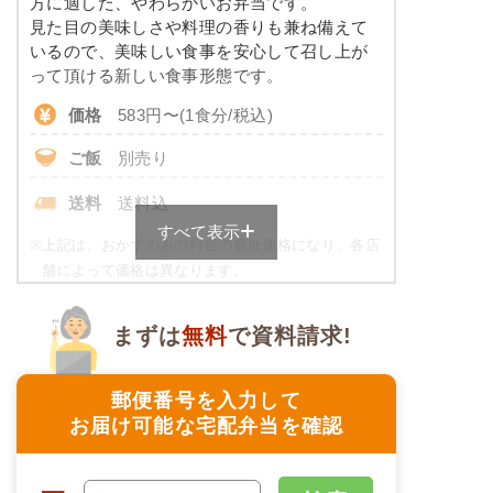
方に適した、やわらかいお弁当です。
※ その他備考
コレステロール
-
見た目の美味しさや料理の香りも兼ね備えて
メニューは日替わりです（メニューは一例です）
いるので、美味しい食事を安心して召し上が
たんぱく調整食のメニュー例
って頂ける新しい食事形態です。
価格
583円〜(1食分/税込)
ミートオムレツ
ご飯
別売り
ブロッコリーソテー
豚肉のマヨネーズ炒め風
送料
送料込
キャロットラペ
すべて表示
二色豆（黒豆・白花豆）
※
上記は、おかずのみの料金の最低価格になり、各店
舗によって価格は異なります。
栄養素
ご飯セットのご用意もありますので詳細は店舗まで
-
お問合せください。
まずは
無料
で資料請求!
※メニューの補足
ムース食の栄養素例
-
郵便番号を入力して
品数
4品
お届け可能な宅配弁当を確認
アジと茄子の胡麻味噌だれ
カロリー
258kcal
花人参