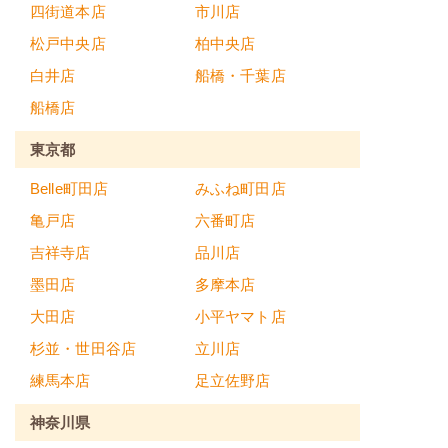
四街道本店
市川店
松戸中央店
柏中央店
白井店
船橋・千葉店
船橋店
東京都
Belle町田店
みふね町田店
亀戸店
六番町店
吉祥寺店
品川店
墨田店
多摩本店
大田店
小平ヤマト店
杉並・世田谷店
立川店
練馬本店
足立佐野店
神奈川県