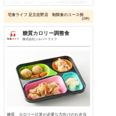
豆腐の柚子あんかけ
※
上記は、おかず＋ごはんセットの料金の最低価格に
なり、各店舗によって価格は異なります。
栄養素
宅食ライフ 足立佐野店 制限食のコース例
-
彩り旬菜プラスの栄養素例
(2件)
※メニューの補足
品数
2～3品
-
糖質カロリー調整食
株式会社シルバーライフ
カロリー
329kcal
豆腐おろしハンバーグ
塩分
1.3g
インゲンソテー
タンパク質
12.1g
彩りごまサラダ
脂質
4.6g
栄養素
-
糖質
53.8g
※メニューの補足
-
リン
137.6mg
＋
メニュー例をもっと見る
（残り2件）
カリウム
271.1mg
※ その他備考
糖質、カロリー計算が必要な方向けのお弁当