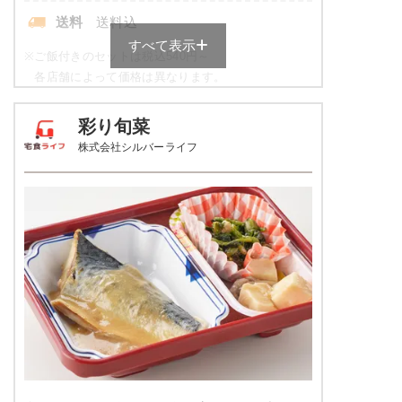
送料
送料込
すべて表示
※
ご飯付きのセットは税込540円～
各店舗によって価格は異なります。
元気旬菜・元気旬菜プラスの栄養
彩り旬菜
素例
株式会社シルバーライフ
品数
4～5品
カロリー
443kcal
塩分
1.9g
タンパク質
11.9g
脂質
8.6g
糖質
72.4g