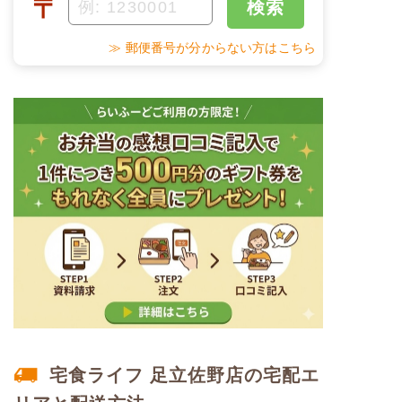
〒
検索
塩分
1.3g
甘酢蓮根
野菜炒め
≫ 郵便番号が分からない方はこちら
タンパク質
5.5g
だし巻き玉子
脂質
19.0g
栄養素
-
糖質
15.5g
※メニューの補足
-
リン
54.3mg
＋
メニュー例をもっと見る
カリウム
90.3mg
（残り1件）
※ その他備考
コレステロール
-
メニューは日替わりです（メニューは一例です）
※
一例です。メニューにより前後します（おかずのみ
の栄養価です）
ムース食のメニュー例
宅食ライフ 足立佐野店の宅配エ
鯛の塩焼きセット