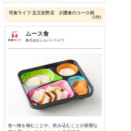
ねぎとちくわのぬた
ご飯セットのご用意もありますので詳細は店舗まで
青菜とチャーシュの刻み炒め
宅食ライフ 足立佐野店 介護食のコース例
お問合せください。
ツナとキャベツの炒め物
(1件)
たんぱく調整食の栄養素例
栄養素
ムース食
-
品数
4～5品
株式会社シルバーライフ
※メニューの補足
-
カロリー
300kcal前後
塩分
-
肉豆腐
タンパク質
-
カリフラワーのレモンマリネ
鶏団子の炊き合わせ
脂質
-
ジャーマンポテト
糖質
-
栄養素
-
リン
-
※メニューの補足
カリウム
-
食べ物を噛むことや、飲み込むことが困難な
-